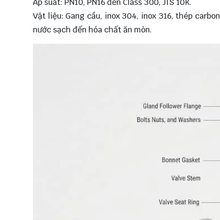
Áp suất: PN10, PN16 đến Class 300, JIS 10K.
Vật liệu: Gang cầu, inox 304, inox 316, thép carb
nước sạch đến hóa chất ăn mòn.