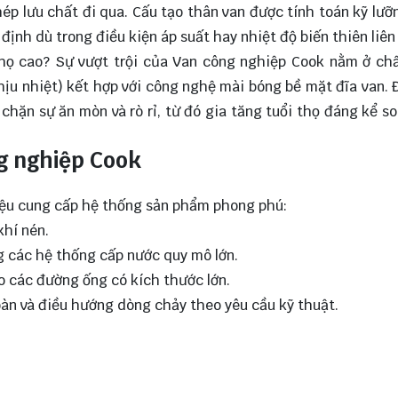
ép lưu chất đi qua. Cấu tạo thân van được tính toán kỹ lưỡ
 định dù trong điều kiện áp suất hay nhiệt độ biến thiên liên
thọ cao? Sự vượt trội của Van công nghiệp Cook nằm ở ch
hịu nhiệt) kết hợp với công nghệ mài bóng bề mặt đĩa van. 
chặn sự ăn mòn và rò rỉ, từ đó gia tăng tuổi thọ đáng kể so
g nghiệp Cook
hiệu cung cấp hệ thống sản phẩm phong phú:
khí nén.
 các hệ thống cấp nước quy mô lớn.
o các đường ống có kích thước lớn.
oàn và điều hướng dòng chảy theo yêu cầu kỹ thuật.