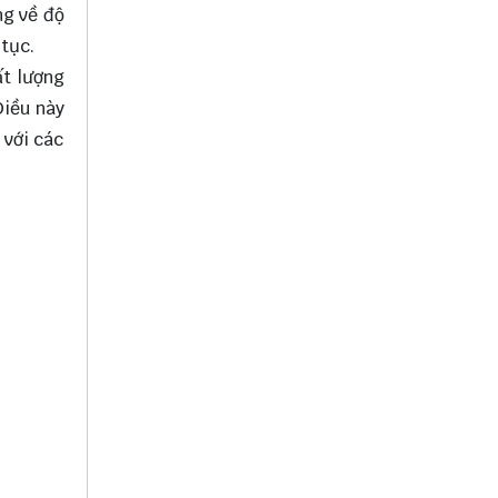
ng về độ
 tục.
ất lượng
Điều này
 với các