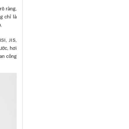
rõ ràng,
g chỉ là
.
SI, JIS,
ước, hơi
Van công