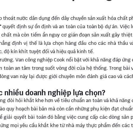
p thoát nước dân dụng đến dây chuyền sản xuất hóa chất p
 quyết định sự ổn định và an toàn của toàn bộ dự án. Việc 
ưu chất mà còn tiềm ẩn nguy cơ gián đoạn sản xuất gây thiệt 
hẳng định vị thế là lựa chọn hàng đầu cho các nhà thầu 
 độ kín khít tuyệt đối và hiệu quả kinh tế.
trường, Van công nghiệp Cook nổi bật với khả năng đáp ứng 
 toàn an tâm trong suốt vòng đời của hệ thống. Trong bài v
dòng van này lại được giới chuyên môn đánh giá cao và các
c nhiều doanh nghiệp lựa chọn?
ng đòi hỏi khắt khe hơn về tiêu chuẩn an toàn và khả năng c
ào quy hoạch bài bản mà còn cần những phụ kiện đạt chuẩ
 để giải quyết bài toán đó bằng việc cung cấp các dòng sản
áp ứng mọi yêu cầu khắt khe từ nhà máy thực phẩm đến các 