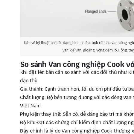
bản vẽ kỹ thuật chi tiết dạng hình chiếu tách rời của van công ng
van, đế van, gioăng, vòng đệm, bu lông, ta
So sánh Van công nghiệp Cook vớ
Khi đặt lên bàn cân so sánh với các đối thủ như K
đặc thù:
Giá thành: Cạnh tranh hơn, tối ưu chi phí đầu tư ba
Chất lượng: Độ bền tương đương với các dòng van 
Việt Nam.
Phụ kiện thay thế: Sẵn có, dễ dàng bảo trì mà khô
Độ kín: Đạt các chứng chỉ kiểm định chất lượng ng
Đây chính là lý do Van công nghiệp Cook thường x