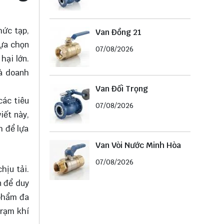
hức tạp,
Van Đồng 21
lựa chọn
07/08/2026
hại lớn.
và doanh
Van Đối Trọng
các tiêu
07/08/2026
iết này,
h để lựa
Van Vòi Nước Minh Hòa
07/08/2026
hịu tải.
n để duy
 phẩm đa
trạm khí