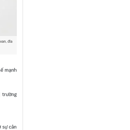
van, đĩa
thế mạnh
ị trường
ờ sự cân