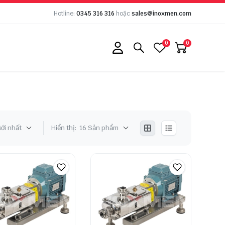
Hotline:
0345 316 316
hoặc
sales@inoxmen.com
0
0
ới nhất
Hiển thị:
16 Sản phẩm