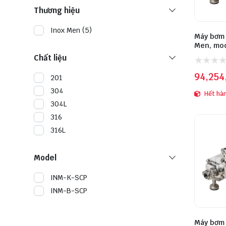
Thương hiệu
Inox Men (5)
Máy bơm 
Men, mod
4KW, ino
Chất liệu
94,254
201
304
Hết hà
304L
316
316L
Model
INM-K-SCP
INM-B-SCP
Máy bơm 