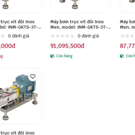
trục vít đôi Inox
Máy bơm trục vít đôi Inox
Máy bơm
el: INM-GKTS-3T-
Men, model: INM-GKTS-3T-
Men, m
x: 316L
3KW, inox: 316L
2.2KW, 
0 đánh giá
0 đánh giá
,000đ
91,095,500đ
87,7
ng
Còn hàng
Còn 
trục vít đôi Inox