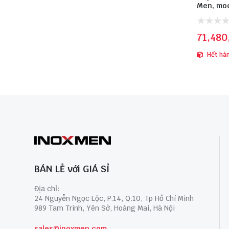
Men, mod
1.1KW, in
71,480
Hết hà
BÁN LẺ với GIÁ SỈ
Địa chỉ:
24 Nguyễn Ngọc Lộc, P.14, Q.10, Tp Hồ Chí Minh
989 Tam Trinh, Yên Sở, Hoàng Mai, Hà Nội
sales@inoxmen.com