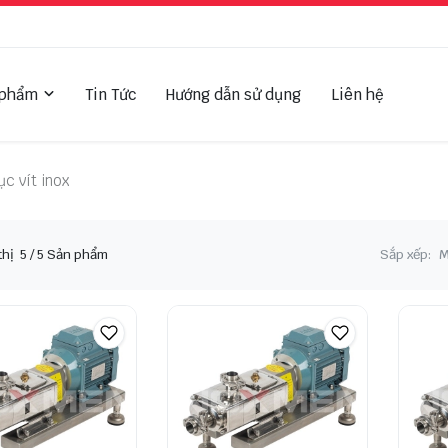
 phẩm
Tin Tức
Hướng dẫn sử dụng
Liên hệ
c vít inox
thị
5
/ 5 Sản phẩm
Sắp xếp:
M