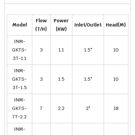
Flow
Power
Model
Inlet/Outlet
Head(M)
(T/H)
(KW)
INM-
GKTS-
3
1.1
1.5"
10
3T-1.1
INM-
GKTS-
3
1.5
1.5"
10
3T-1.5
INM-
GKTS-
7
2.2
2"
18
7T-2.2
INM-