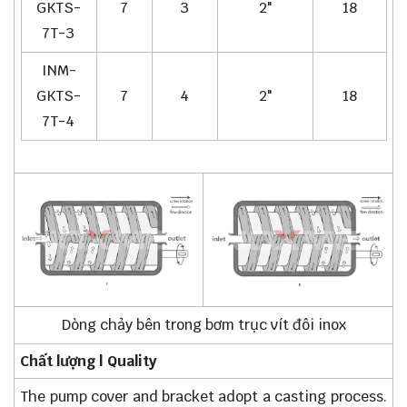
GKTS-
7
3
2"
18
7T-3
INM-
GKTS-
7
4
2"
18
7T-4
Dòng chảy bên trong bơm trục vít đôi inox
Chất lượng | Quality
The pump cover and bracket adopt a casting process.