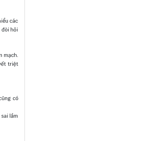
hiểu các
 đòi hỏi
ền mạch.
ết triệt
 cũng có
 sai lầm