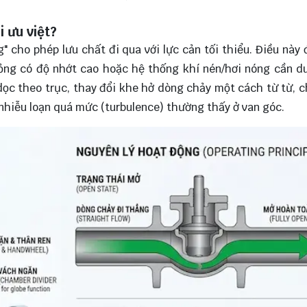
i ưu việt?
" cho phép lưu chất đi qua với lực cản tối thiểu. Điều này 
ỏng có độ nhớt cao hoặc hệ thống khí nén/hơi nóng cần du
n dọc theo trục, thay đổi khe hở dòng chảy một cách từ từ, 
nhiễu loạn quá mức (turbulence) thường thấy ở van góc.