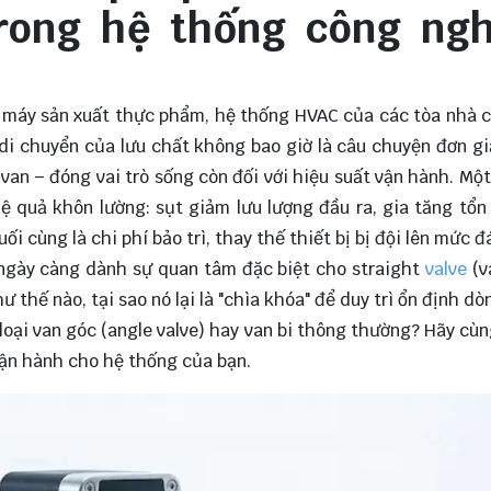
trong hệ thống công ngh
 máy sản xuất thực phẩm, hệ thống HVAC của các tòa nhà 
di chuyển của lưu chất không bao giờ là câu chuyện đơn gi
 van – đóng vai trò sống còn đối với hiệu suất vận hành. Một
hệ quả khôn lường: sụt giảm lưu lượng đầu ra, gia tăng tổn
i cùng là chi phí bảo trì, thay thế thiết bị bị đội lên mức đ
n ngày càng dành sự quan tâm đặc biệt cho straight
valve
(v
 thế nào, tại sao nó lại là "chìa khóa" để duy trì ổn định dò
 loại van góc (angle valve) hay van bi thông thường? Hãy cùn
vận hành cho hệ thống của bạn.