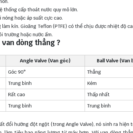
mòn.
ệ thống cấp thoát nước quy mô lớn.
i nóng hoặc áp suất cực cao.
làm kín. Gioăng Teflon (PTFE) có thể chịu được nhiệt độ ca
ôi trường hoặc nước ấm.
n van dòng thẳng ?
Angle Valve (Van góc)
Ball Valve (Van 
Góc 90°
Thẳng
Trung bình
Kém
Rất cao
Thấp nhất
Trung bình
Trung bình
ất đổi hướng đột ngột (trong Angle Valve), nó sinh ra hiện 
ạn, làm tiêu hao năng lượng từ máy bơm. Với van dòng thẳ