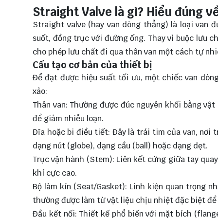
Straight Valve là gì? Hiểu đúng 
Straight valve (hay van dòng thẳng) là loại van
suốt, đồng trục với đường ống. Thay vì buộc lưu c
cho phép lưu chất đi qua thân van một cách tự nhi
Cấu tạo cơ bản của thiết bị
Để đạt được hiệu suất tối ưu, một chiếc van dò
xảo:
Thân van: Thường được đúc nguyên khối bằng vật l
để giảm nhiễu loạn.
Đĩa hoặc bi điều tiết: Đây là trái tim của van, nơi 
dạng nút (globe), dạng cầu (ball) hoặc dạng dẹt.
Trục vận hành (Stem): Liên kết cứng giữa tay quay
khí cực cao.
Bộ làm kín (Seat/Gasket): Linh kiện quan trọng nh
thường được làm từ vật liệu chịu nhiệt đặc biệt để t
Đầu kết nối: Thiết kế phổ biến với mặt bích (fla