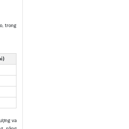
o, trong
bi)
tượng va
ng, năng