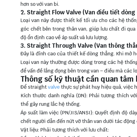
hơn so với van bi.
2. Straight Flow Valve (Van điều tiết dòng
Loại van này được thiết kế tối ưu cho các hệ thốn
góc chết bên trong thân van, giúp lưu chất đi qu
độ ổn định cao về áp suất và lưu lượng.
3. Straight Through Valve (Van thông thẳ
Đây là đỉnh cao của thiết kế dòng thẳng. Khi mở h
Loại van này thường được dùng trong các hệ thống 
để vấn đề lắng đọng bên trong van – điều mà các l
Thông số kỹ thuật cần quan tâm 
Để straight
valve
thực sự phát huy hiệu quả, việc h
Kích thước danh nghĩa (DN): Phải tương thích vớ
thể gây rung lắc hệ thống.
Áp suất làm việc (PN/JIS/ANSI): Quyết định độ dà
chết người dẫn đến nứt vỡ thân van dưới tác động 
Vật liệu: Phải tương thích với lưu chất: