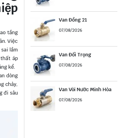
iệp
Van Đồng 21
07/08/2026
cao tầng
ản. Việc
 sai lầm
Van Đối Trọng
 thất áp
07/08/2026
áng kể.
an dòng
ng chảy,
Van Vòi Nước Minh Hòa
g đi sâu
07/08/2026