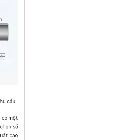
nhu cầu:
n có một
 chọn số
suất cao