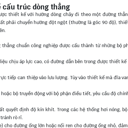
về cấu trúc dòng thẳng
 được thiết kế với hướng dòng chảy đi theo một đường thẳ
hất phải chuyển hướng đột ngột (thường là góc 90 độ), thiế
ên.
ng thẳng chuẩn công nghiệp được cấu thành từ những bộ p
iệu chịu áp lực cao, có đường dẫn bên trong được thiết kế 
trực tiếp can thiệp vào lưu lượng. Tùy vào thiết kế mà đĩa va
 hoặc bộ truyền động với bộ phận điều tiết, yêu cầu độ chín
ất quyết định độ kín khít. Trong các hệ thống hơi nóng, bộ
ránh rò rỉ.
nge) cho đường ống lớn hoặc nối ren cho đường ống nhỏ, đảm