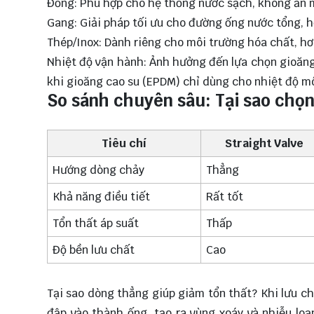
Đồng: Phù hợp cho hệ thống nước sạch, không ăn 
Gang: Giải pháp tối ưu cho đường ống nước tổng, h
Thép/Inox: Dành riêng cho môi trường hóa chất, hơ
Nhiệt độ vận hành: Ảnh hưởng đến lựa chọn gioăng 
khi gioăng cao su (EPDM) chỉ dùng cho nhiệt độ m
So sánh chuyên sâu: Tại sao chọ
Tiêu chí
Straight Valve
Hướng dòng chảy
Thẳng
Khả năng điều tiết
Rất tốt
Tổn thất áp suất
Thấp
Độ bền lưu chất
Cao
Tại sao dòng thẳng giúp giảm tổn thất? Khi lưu ch
đập vào thành ống, tạo ra vùng xoáy và nhiễu lo