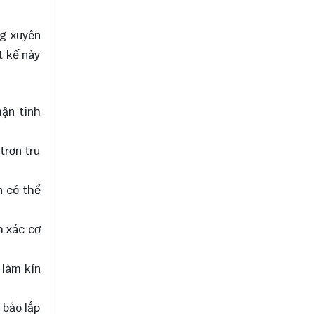
ng xuyên
t kế này
hận tinh
trơn tru
n có thể
h xác cơ
 làm kín
 bảo lắp