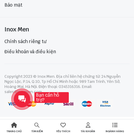
Bảo mật
Inox Men
Chính sách riêng tư
Điều khoản và điều kiện
Copyright 2023 © Inox Men. Địa chỉ liên hệ chứng từ: 24 Nguyễn
Ngọc Lộc, P.14, Q.10, Tp Hồ Chí Minh hoặc 989 Tam Trinh, Yên Sở,
Hoàng Mai, Hà Nội. Điện thoại: 0345316316. Email:
sales@inoxmen.com
Bạn cần hỗ
trợ?
TRANG CHỦ
YÊU THÍCH
TÀI KHOẢN
NGÀNH HÀNG
TÌM KIẾM