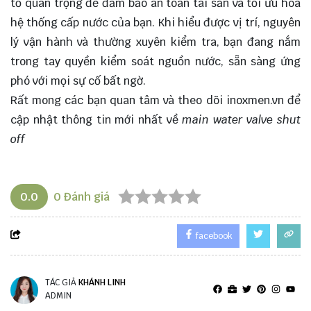
tố quan trọng để đảm bảo an toàn tài sản và tối ưu hóa
hệ thống cấp nước của bạn. Khi hiểu được vị trí, nguyên
lý vận hành và thường xuyên kiểm tra, bạn đang nắm
trong tay quyền kiểm soát nguồn nước, sẵn sàng ứng
phó với mọi sự cố bất ngờ.
Rất mong các bạn quan tâm và theo dõi
inoxmen.vn
để
cập nhật thông tin mới nhất về
main water valve shut
off
0.0
0
Đánh giá
facebook
TÁC GIẢ
KHÁNH LINH
ADMIN