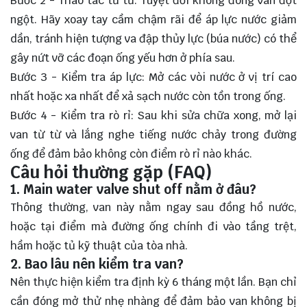
Bước 2 - Thao tác từ từ: Tuyệt đối không đóng van đột
ngột. Hãy xoay tay cầm chậm rãi để áp lực nước giảm
dần, tránh hiện tượng va đập thủy lực (búa nước) có thể
gây nứt vỡ các đoạn ống yếu hơn ở phía sau.
Bước 3 - Kiểm tra áp lực: Mở các vòi nước ở vị trí cao
nhất hoặc xa nhất để xả sạch nước còn tồn trong ống.
Bước 4 - Kiểm tra rò rỉ: Sau khi sửa chữa xong, mở lại
van từ từ và lắng nghe tiếng nước chảy trong đường
ống để đảm bảo không còn điểm rò rỉ nào khác.
Câu hỏi thường gặp (FAQ)
1. Main water valve shut off nằm ở đâu?
Thông thường, van này nằm ngay sau đồng hồ nước,
hoặc tại điểm mà đường ống chính đi vào tầng trệt,
hầm hoặc tủ kỹ thuật của tòa nhà.
2. Bao lâu nên kiểm tra van?
Nên thực hiện kiểm tra định kỳ 6 tháng một lần. Bạn chỉ
cần đóng mở thử nhẹ nhàng để đảm bảo van không bị