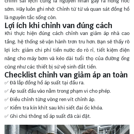
chỉnh sai lệch cũng là nguyên nhân gây ra hỏng hóc
sớm. Hãy luôn ghi nhớ: Chỉnh từ từ và quan sát đồng hồ
là nguyên tắc sống còn.
Lợi ích khi chỉnh van đúng cách
Khi thực hiện đúng cách chỉnh van giảm áp nhà cao
tầng, hệ thống sẽ vận hành trơn tru hơn. Bạn sẽ thấy rõ
lợi ích: giảm chi phí tiền nước do rò rỉ, tiết kiệm điện
năng cho máy bơm và kéo dài tuổi thọ của đường ống
cũng như các thiết bị sứ vệ sinh đắt tiền.
Checklist chỉnh van giảm áp an toàn
✅ Đã lắp đồng hồ áp suất tại đầu ra.
✅ Áp suất đầu vào nằm trong phạm vi cho phép.
✅ Điều chỉnh từng vòng ren vít chỉnh áp.
✅ Kiểm tra kín khít sau khi siết đai ốc khóa.
✅ Ghi chú thông số áp suất đã cài đặt.