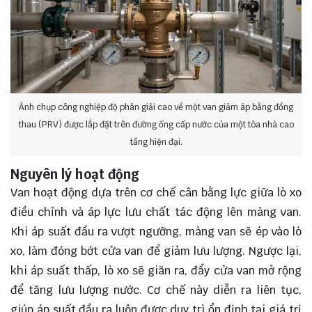
Ảnh chụp công nghiệp độ phân giải cao về một van giảm áp bằng đồng
thau (PRV) được lắp đặt trên đường ống cấp nước của một tòa nhà cao
tầng hiện đại.
Nguyên lý hoạt động
Van hoạt động dựa trên cơ chế cân bằng lực giữa lò xo
điều chỉnh và áp lực lưu chất tác động lên màng van.
Khi áp suất đầu ra vượt ngưỡng, màng van sẽ ép vào lò
xo, làm đóng bớt cửa van để giảm lưu lượng. Ngược lại,
khi áp suất thấp, lò xo sẽ giãn ra, đẩy cửa van mở rộng
để tăng lưu lượng nước. Cơ chế này diễn ra liên tục,
giúp áp suất đầu ra luôn được duy trì ổn định tại giá trị