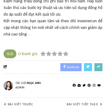
kiệm hàng triệu đồng chi phí bảo trì mỗi năm. Hãy luôn
tuân thủ các bước kỹ thuật và ưu tiên sử dụng đồng hồ
đo áp suất để đạt kết quả tối ưu.
Rất mong các bạn quan tâm và theo dõi
inoxmen.vn
để
cập nhật thông tin mới nhất về
cách chỉnh van giảm áp
nhà cao tầng
.
0.0
0
Đánh giá
facebook
TÁC GIẢ
NGỌC ANH
ADMIN
BÀI VIẾT TRƯỚC
BÀI VIẾT TIẾP THEO