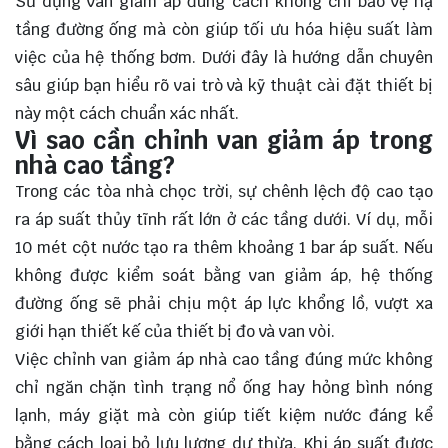
Sử dụng van giảm áp đúng cách không chỉ bảo vệ hạ
tầng đường ống mà còn giúp tối ưu hóa hiệu suất làm
việc của hệ thống bơm. Dưới đây là hướng dẫn chuyên
sâu giúp bạn hiểu rõ vai trò và kỹ thuật cài đặt thiết bị
này một cách chuẩn xác nhất.
Vì sao cần chỉnh van giảm áp trong
nhà cao tầng?
Trong các tòa nhà chọc trời, sự chênh lệch độ cao tạo
ra áp suất thủy tĩnh rất lớn ở các tầng dưới. Ví dụ, mỗi
10 mét cột nước tạo ra thêm khoảng 1 bar áp suất. Nếu
không được kiểm soát bằng van giảm áp, hệ thống
đường ống sẽ phải chịu một áp lực khổng lồ, vượt xa
giới hạn thiết kế của thiết bị đo và van vòi.
Việc chỉnh van giảm áp nhà cao tầng đúng mức không
chỉ ngăn chặn tình trạng nổ ống hay hỏng bình nóng
lạnh, máy giặt mà còn giúp tiết kiệm nước đáng kể
bằng cách loại bỏ lưu lượng dư thừa. Khi áp suất được