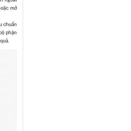
 hoặc mở
êu chuẩn
 bộ phận
 quả.