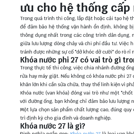
ưu cho hệ thống cấp
Trong quá trình thi công, lắp đặt hoặc cải tạo hệ 
để đảm bảo hệ thống vận hành ổn định, không bị r
thông dụng nhất trong các công trình dân dụng, 
giữa lưu lượng dòng chảy và chi phí đầu tư. Việc h
tránh được những sự cố "dở khóc dở cười" do rò rỉ 
Khóa nước phi 27 có vai trò gì t
Trong thực tế thi công, việc chia nhánh đường ống
rửa hay máy giặt. Nếu không có khóa nước phi 27 đ
khăn lớn khi cần sửa chữa, thay thế linh kiện vì p
Khóa nước (van khóa) đóng vai trò như một "chốt 
với đường ống, bạn không chỉ đảm bảo lưu lượng n
Một lựa chọn sản phẩm chất lượng cao, đúng quy c
trì định kỳ cho gia đình và doanh nghiệp.
Khóa nước 27 là gì?
Định nghĩa ngắn gọn:
Khóa nước 27
là loại van k