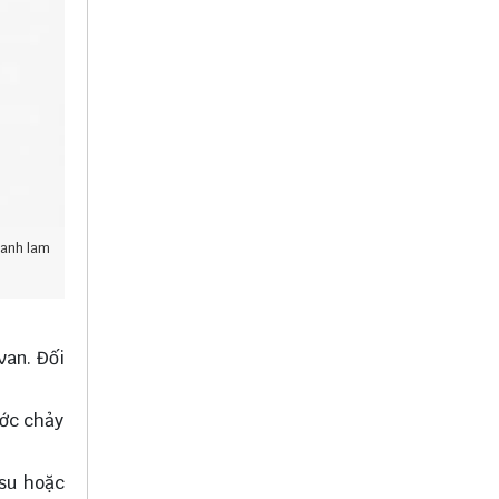
xanh lam
van. Đối
ước chảy
 su hoặc