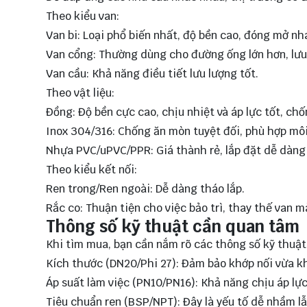
Theo kiểu van:
Van bi: Loại phổ biến nhất, độ bền cao, đóng mở nh
Van cổng: Thường dùng cho đường ống lớn hơn, lưu
Van cầu: Khả năng điều tiết lưu lượng tốt.
Theo vật liệu:
Đồng: Độ bền cực cao, chịu nhiệt và áp lực tốt, chố
Inox 304/316: Chống ăn mòn tuyệt đối, phù hợp mô
Nhựa PVC/uPVC/PPR: Giá thành rẻ, lắp đặt dễ dàng
Theo kiểu kết nối:
Ren trong/Ren ngoài: Dễ dàng tháo lắp.
Rắc co: Thuận tiện cho việc bảo trì, thay thế van 
Thông số kỹ thuật cần quan tâm
Khi tìm mua, bạn cần nắm rõ các thông số kỹ thuật
Kích thước (DN20/Phi 27): Đảm bảo khớp nối vừa kh
Áp suất làm việc (PN10/PN16): Khả năng chịu áp lự
Tiêu chuẩn ren (BSP/NPT): Đây là yếu tố dễ nhầm lẫ