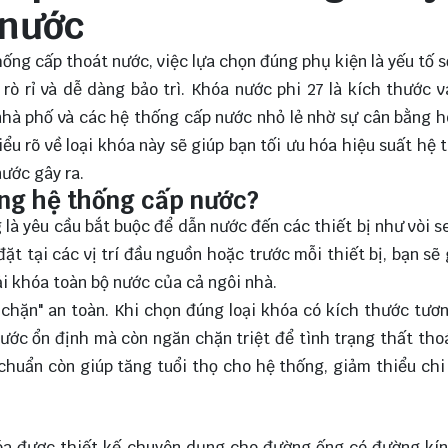
 nước
thống cấp thoát nước, việc lựa chọn đúng phụ kiện là yếu tố 
ò rỉ và dễ dàng bảo trì. Khóa nước phi 27 là kích thước 
nhà phố và các hệ thống cấp nước nhỏ lẻ nhờ sự cân bằng 
iểu rõ về loại khóa này sẽ giúp bạn tối ưu hóa hiệu suất hệ 
nước gây ra.
rong hệ thống cấp nước?
 là yêu cầu bắt buộc để dẫn nước đến các thiết bị như vòi s
ặt tại các vị trí đầu nguồn hoặc trước mỗi thiết bị, bạn sẽ
hải khóa toàn bộ nước của cả ngôi nhà.
chặn" an toàn. Khi chọn đúng loại khóa có kích thước tươ
ước ổn định mà còn ngăn chặn triệt để tình trạng thất tho
huẩn còn giúp tăng tuổi thọ cho hệ thống, giảm thiểu chi
hóa được thiết kế chuyên dụng cho đường ống có đường kí