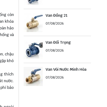
sống còn
Van Đồng 21
van khóa
07/08/2026
hoàn hảo
thống và
Van Đối Trọng
07/08/2026
en, chậu
 gặp khó
Van Vòi Nước Minh Hòa
ng thích
07/08/2026
át nước.
 phí bảo
nh ngoài