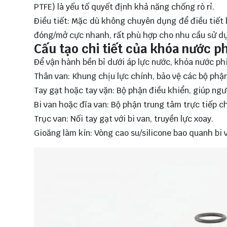
PTFE) là yếu tố quyết định khả năng chống rò rỉ.
Điều tiết: Mặc dù không chuyên dụng để điều tiết 
đóng/mở cực nhanh, rất phù hợp cho nhu cầu sử dụ
Cấu tạo chi tiết của khóa nước ph
Để vận hành bền bỉ dưới áp lực nước, khóa nước ph
Thân van: Khung chịu lực chính, bảo vệ các bộ phậ
Tay gạt hoặc tay vặn: Bộ phận điều khiển, giúp ng
Bi van hoặc đĩa van: Bộ phận trung tâm trực tiếp 
Trục van: Nối tay gạt với bi van, truyền lực xoay.
Gioăng làm kín: Vòng cao su/silicone bao quanh bi v