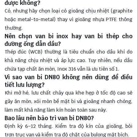
được không?
Có, nhưng hãy chọn loại có gioăng chịu nhiệt (graphite
hoặc metal-to-metal) thay vì gioăng nhựa PTFE thông
thường.
Nên chọn van bi inox hay van bi thép cho
đường ống dẫn dầu?
Thép đúc (WCB) thường là tiêu chuẩn cho dầu khí do
khả năng chịu nhiệt và áp lực cao. Tuy nhiên, nếu dầu
chứa tạp chất ăn mòn, Inox 316 vẫn là ưu tiên số 1.
Vì sao van bi DN80 không nên dùng để điều
tiết lưu lượng?
Khi mở hé, lưu chất chảy qua khe hẹp ở tốc độ cao sẽ
gây ăn mòn, xói mòn bề mặt bi và gioăng nhanh chóng,
làm mất khả năng làm kín hoàn toàn sau này.
Bao lâu nên bảo trì van bi DN80?
Định kỳ 6–12 tháng. Kiểm tra độ kín của gioăng, bôi
trơn trục van và kiểm tra độ chặt của bulong mặt bích.