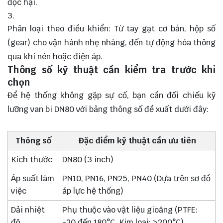
độc hại.
Phân loại theo điều khiển: Từ tay gạt cơ bản, hộp số
(gear) cho vận hành nhẹ nhàng, đến tự động hóa thông
qua khí nén hoặc điện áp.
Thông số kỹ thuật cần kiểm tra trước khi
chọn
Để hệ thống không gặp sự cố, bạn cần đối chiếu kỹ
lưỡng van bi DN80 với bảng thông số đề xuất dưới đây:
Thông số
Đặc điểm kỹ thuật cần ưu tiên
Kích thước
DN80 (3 inch)
Áp suất làm
PN10, PN16, PN25, PN40 (Dựa trên sơ đồ
việc
áp lực hệ thống)
Dải nhiệt
Phụ thuộc vào vật liệu gioăng (PTFE:
độ
-20 đến 180°C, Kim loại: >200°C)