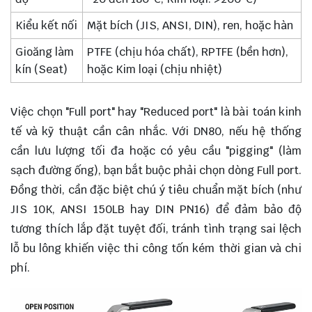
Kiểu kết nối
Mặt bích (JIS, ANSI, DIN), ren, hoặc hàn
Gioăng làm
PTFE (chịu hóa chất), RPTFE (bền hơn),
kín (Seat)
hoặc Kim loại (chịu nhiệt)
Việc chọn "Full port" hay "Reduced port" là bài toán kinh
tế và kỹ thuật cần cân nhắc. Với DN80, nếu hệ thống
cần lưu lượng tối đa hoặc có yêu cầu "pigging" (làm
sạch đường ống), bạn bắt buộc phải chọn dòng Full port.
Đồng thời, cần đặc biệt chú ý tiêu chuẩn mặt bích (như
JIS 10K, ANSI 150LB hay DIN PN16) để đảm bảo độ
tương thích lắp đặt tuyệt đối, tránh tình trạng sai lệch
lỗ bu lông khiến việc thi công tốn kém thời gian và chi
phí.