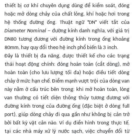
thiết bị cơ khí chuyên dụng dùng để kiểm soát, đóng
hoặc mở dòng chảy của chất lỏng, khí hoặc hơi trong
hệ thống đường ống. Thuật ngữ "DN" viết tắt của
Diameter Nominal
– đường kính danh nghĩa, với giá trị
DN80 tương đương với đường kính trong ống khoảng
80mm, hay quy đổi theo hệ inch phổ biến là 3 inch.
Đây là thiết bị đa năng, được thiết kế cho các trạng
thái hoạt động chính: đóng hoàn toàn (cắt dòng), mở
hoàn toàn (cho lưu lượng tối đa) hoặc điều tiết dòng
chảy ở mức hạn chế. Điểm mạnh vượt trội của dòng van
này nằm ở cấu trúc bên trong: khi mở hoàn toàn, lòng
van thường có tiết diện thông thủy tương đương với
đường kính trong của đường ống (đặc biệt ở dòng full
port), giúp dòng chảy đi qua gần như không bị cản trở
bởi bất kỳ vật cản nào. Ví dụ điển hình trong thực tế,
tại các nhà máy xử lý nước sạch, việc chuyển đổi từ