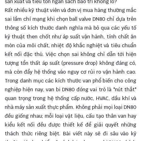
sản xuất và tiêu tốn ngân sách bảo trì khổng lồ?
Rất nhiều kỹ thuật viên và đơn vị mua hàng thường mắc
sai lầm chí mạng khi chọn ball valve DN80 chỉ dựa trên
thông số kích thước danh nghĩa mà bỏ qua các yếu tố
kỹ thuật then chốt như áp suất vận hành, tính chất ăn
mòn của môi chất, nhiệt độ khắc nghiệt và tiêu chuẩn
kết nối đặc thù. Việc chọn sai không chỉ dẫn tới hiện
tượng tổn thất áp suất (pressure drop) không đáng có,
mà còn đẩy hệ thống vào nguy cơ rủi ro vận hành cao.
Trong danh mục các kích thước van phổ biến cho công
nghiệp hiện nay, van bi DN80 đóng vai trò là "nút thắt"
quan trọng trong hệ thống cấp nước, HVAC, dầu khí và
nhà máy sản xuất thực phẩm. Không phải mọi loại DN80
đều giống nhau; mỗi loại vật liệu, cấu tạo thân van hay
kiểu kết nối đều được thiết kế để giải quyết những
thách thức riêng biệt. Bài viết này sẽ đi sâu vào kỹ