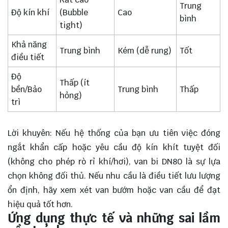
Trung
Độ kín khí
(Bubble
Cao
bình
tight)
Khả năng
Trung bình
Kém (dễ rung)
Tốt
điều tiết
Độ
Thấp (ít
bền/Bảo
Trung bình
Thấp
hỏng)
trì
Lời khuyên: Nếu hệ thống của bạn ưu tiên việc đóng
ngắt khẩn cấp hoặc yêu cầu độ kín khít tuyệt đối
(không cho phép rò rỉ khí/hơi), van bi DN80 là sự lựa
chọn không đối thủ. Nếu nhu cầu là điều tiết lưu lượng
ổn định, hãy xem xét van bướm hoặc van cầu để đạt
hiệu quả tốt hơn.
Ứng dụng thực tế và những sai lầm