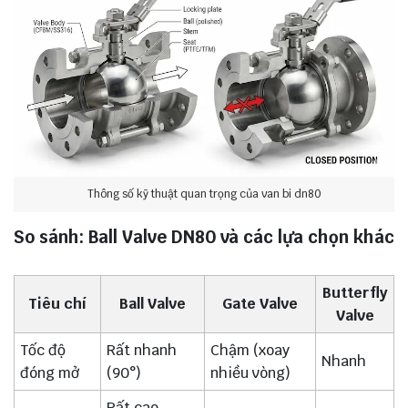
Thông số kỹ thuật quan trọng của van bi dn80
So sánh: Ball Valve DN80 và các lựa chọn khác
Butterfly
Tiêu chí
Ball Valve
Gate Valve
Valve
Tốc độ
Rất nhanh
Chậm (xoay
Nhanh
đóng mở
(90°)
nhiều vòng)
Rất cao