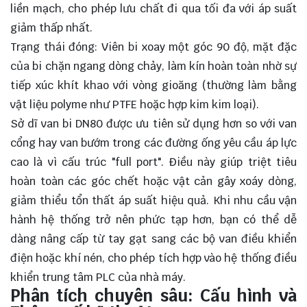
liền mạch, cho phép lưu chất đi qua tối đa với áp suất
giảm thấp nhất.
Trạng thái đóng: Viên bi xoay một góc 90 độ, mặt đặc
của bi chặn ngang dòng chảy, làm kín hoàn toàn nhờ sự
tiếp xúc khít khao với vòng gioăng (thường làm bằng
vật liệu polyme như PTFE hoặc hợp kim kim loại).
Sở dĩ van bi DN80 được ưu tiên sử dụng hơn so với
van
cổng
hay
van bướm
trong các đường ống yêu cầu áp lực
cao là vì cấu trúc "full port". Điều này giúp triệt tiêu
hoàn toàn các góc chết hoặc vật cản gây xoáy dòng,
giảm thiểu tổn thất áp suất hiệu quả. Khi nhu cầu vận
hành hệ thống trở nên phức tạp hơn, bạn có thể dễ
dàng nâng cấp từ tay gạt sang các bộ
van điều khiển
điện
hoặc khí nén, cho phép tích hợp vào hệ thống điều
khiển trung tâm PLC của nhà máy.
Phân tích chuyên sâu: Cấu hình và