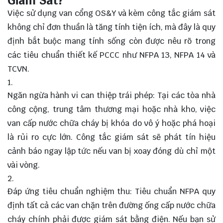
Giám Sát?
Việc sử dụng van cổng OS&Y và kèm công tắc giám sát
không chỉ đơn thuần là tăng tính tiện ích, mà đây là quy
định bắt buộc mang tính sống còn được nêu rõ trong
các tiêu chuẩn thiết kế PCCC như NFPA 13, NFPA 14 và
TCVN.
Ngăn ngừa hành vi can thiệp trái phép: Tại các tòa nhà
công cộng, trung tâm thương mại hoặc nhà kho, việc
van cấp nước chữa cháy bị khóa do vô ý hoặc phá hoại
là rủi ro cực lớn. Công tắc giám sát sẽ phát tín hiệu
cảnh báo ngay lập tức nếu van bị xoay đóng dù chỉ một
vài vòng.
Đáp ứng tiêu chuẩn nghiệm thu: Tiêu chuẩn NFPA quy
định tất cả các van chặn trên đường ống cấp nước chữa
cháy chính phải được giám sát bằng điện. Nếu bạn sử