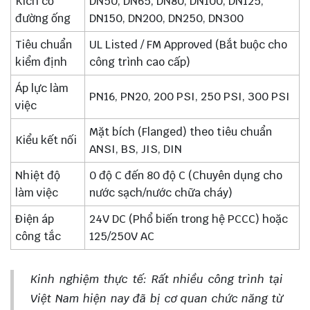
Kích cỡ
DN50, DN65, DN80, DN100, DN125,
đường ống
DN150, DN200, DN250, DN300
Tiêu chuẩn
UL Listed / FM Approved (Bắt buộc cho
kiểm định
công trình cao cấp)
Áp lực làm
PN16, PN20, 200 PSI, 250 PSI, 300 PSI
việc
Mặt bích (Flanged) theo tiêu chuẩn
Kiểu kết nối
ANSI, BS, JIS, DIN
Nhiệt độ
0 độ C đến 80 độ C
(Chuyên dụng cho
làm việc
nước sạch/nước chữa cháy)
Điện áp
24V DC (Phổ biến trong hệ PCCC) hoặc
công tắc
125/250V AC
Kinh nghiệm thực tế: Rất nhiều công trình tại
Việt Nam hiện nay đã bị cơ quan chức năng từ