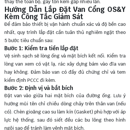
thay thế toàn bộ, gây tốn kém gấp nhiều lần.
Hướng Dẫn Lắp Đặt Van Cổng OS&Y
Kèm Công Tắc Giám Sát
Để đảm bảo thiết bị vận hành chuẩn xác và độ bền cao
nhất, quy trình lắp đặt cần tuân thủ nghiêm ngặt theo
5 bước tiêu chuẩn sau:
Bước 1: Kiểm tra tiền lắp đặt
Vệ sinh sạch sẽ lòng ống và mặt bích kết nối. Kiểm tra
lòng van xem có vật lạ, rác xây dựng bám vào đĩa van
hay không. Đảm bảo van có đầy đủ chứng chỉ và tem
kiểm định PCCC đi kèm.
Bước 2: Định vị và bắt bích
Đặt van vào giữa hai mặt bích của đường ống. Lưu ý
hướng mũi tên chỉ chiều dòng chảy trên thân van (nếu
có). Chèn gioăng cao su làm kín (Gasket) phù hợp với áp
lực hệ thống, sau đó siết đều các bu lông theo hình
ngôi sao để tránh làm vênh mặt bích.