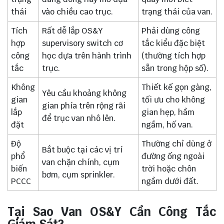
thái
vào chiều cao trục.
trạng thái của van.
Tích
Rất dễ lắp OS&Y
Phải dùng công
hợp
supervisory switch cơ
tắc kiểu đặc biệt
công
học dựa trên hành trình
(thường tích hợp
tắc
trục.
sẵn trong hộp số).
Không
Thiết kế gọn gàng,
Yêu cầu khoảng không
gian
tối ưu cho không
gian phía trên rộng rãi
lắp
gian hẹp, hầm
để trục van nhô lên.
đặt
ngầm, hố van.
Độ
Thường chỉ dùng ở
Bắt buộc tại các vị trí
phổ
đường ống ngoài
van chặn chính, cụm
biến
trời hoặc chôn
bơm, cụm sprinkler.
PCCC
ngầm dưới đất.
Tại Sao Van OS&Y Cần Công Tắc