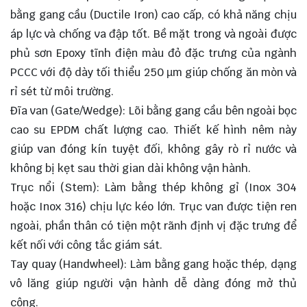
bằng gang cầu (Ductile Iron) cao cấp, có khả năng chịu
áp lực và chống va đập tốt. Bề mặt trong và ngoài được
phủ sơn Epoxy tĩnh điện màu đỏ đặc trưng của ngành
PCCC với độ dày tối thiểu 250 µm giúp chống ăn mòn và
rỉ sét từ môi trường.
Đĩa van (Gate/Wedge): Lõi bằng gang cầu bên ngoài bọc
cao su EPDM chất lượng cao. Thiết kế hình nêm này
giúp van đóng kín tuyệt đối, không gây rò rỉ nước và
không bị kẹt sau thời gian dài không vận hành.
Trục nổi (Stem): Làm bằng thép không gỉ (Inox 304
hoặc Inox 316) chịu lực kéo lớn. Trục van được tiện ren
ngoài, phần thân có tiện một rãnh định vị đặc trưng để
kết nối với công tắc giám sát.
Tay quay (Handwheel): Làm bằng gang hoặc thép, dạng
vô lăng giúp người vận hành dễ dàng đóng mở thủ
công.