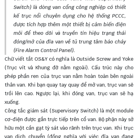
Switch) là dòng van cổng công nghiệp có thiết
kế trục nổi chuyên dụng cho hệ thống PCCC,
được tích hợp thêm một thiết bị cảm biến điện
môi để theo dõi và truyền tín hiệu trạng thái
đóng/mở của đĩa van về tủ trung tâm báo cháy
(Fire Alarm Control Panel).
Chữ viết tắt OS&Y có nghĩa là Outside Screw and Yoke
(Trục vít và Khung đỡ nằm ngoài). Cấu trúc này cho
phép phần ren của trục van nằm hoàn toàn bên ngoài
thân van. Khi bạn quay tay quay để mở van, trục van sẽ
trồi lên cao. Ngược lại, khi đóng van, trục van sẽ hạ
xuống.
Công tắc giám sát (Supervisory Switch) là một module
cơ-điện được gắn trực tiếp trên cổ van. Bộ phận này sở
hữu một cần gạt tỳ sát vào rãnh trên trục van. Khi trục
van dịch chuyển (đồng nghĩa với việc đĩa van đang