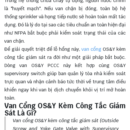
Trong hệ thống chữa cháy tự động, nguồn nước chính
là "huyết mạch". Nếu van chặn bị đóng, toàn bộ hệ
thống sprinkler và họng tiếp nước sẽ hoàn toàn mất tác
dụng. Đó là lý do tại sao các tiêu chuẩn an toàn hiện đại
như NFPA bắt buộc phải kiểm soát trạng thái của các
van chặn.
Để giải quyết triệt để lỗ hổng này,
van cổng
OS&Y kèm
công tắc giám sát ra đời như một giải pháp bắt buộc.
Dòng van OS&Y PCCC này kết hợp cùng OS&Y
supervisory switch giúp ban quản lý tòa nhà kiểm soát
trực quan và nhận cảnh báo tức thời về trung tâm điều
khiển ngay khi van bị dịch chuyển khỏi vị trí mở hoàn
toàn.
Van Cổng OS&Y Kèm Công Tắc Giám
Sát Là Gì?
Van cổng OS&Y kèm công tắc giám sát (Outside
Screw and Yoke Gate Valve with Supervisory