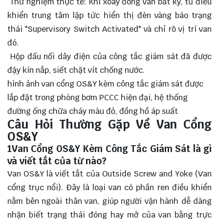
Thử nghiệm thực tế: Khi xoay đóng van bất kỳ, tủ điều
khiển trung tâm lập tức hiển thị đèn vàng báo trạng
thái "Supervisory Switch Activated" và chỉ rõ vị trí van
đó.
Hộp đấu nối dây điện của công tắc giám sát đã được
đậy kín nắp, siết chặt vít chống nước.
hình ảnh van cổng OS&Y kèm công tắc giám sát được
lắp đặt trong phòng bơm PCCC hiện đại, hệ thống
đường ống chữa cháy màu đỏ, đồng hồ áp suất
Câu Hỏi Thường Gặp Về Van Cổng
OS&Y
1Van Cổng OS&Y Kèm Công Tắc Giám Sát là gì
và viết tắt của từ nào?
Van OS&Y là viết tắt của Outside Screw and Yoke (Van
cổng trục nổi). Đây là loại van có phần ren điều khiển
nằm bên ngoài thân van, giúp người vận hành dễ dàng
nhận biết trạng thái đóng hay mở của van bằng trực