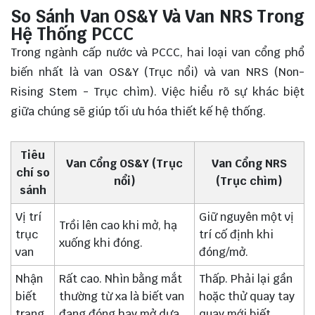
So Sánh Van OS&Y Và Van NRS Trong
Hệ Thống PCCC
Trong ngành cấp nước và PCCC, hai loại van cổng phổ
biến nhất là van OS&Y (Trục nổi) và van NRS (Non-
Rising Stem - Trục chìm). Việc hiểu rõ sự khác biệt
giữa chúng sẽ giúp tối ưu hóa thiết kế hệ thống.
Tiêu
Van Cổng OS&Y (Trục
Van Cổng NRS
chí so
nổi)
(Trục chìm)
sánh
Vị trí
Giữ nguyên một vị
Trồi lên cao khi mở, hạ
trục
trí cố định khi
xuống khi đóng.
van
đóng/mở.
Nhận
Rất cao. Nhìn bằng mắt
Thấp. Phải lại gần
biết
thường từ xa là biết van
hoặc thử quay tay
trạng
đang đóng hay mở dựa
quay mới biết