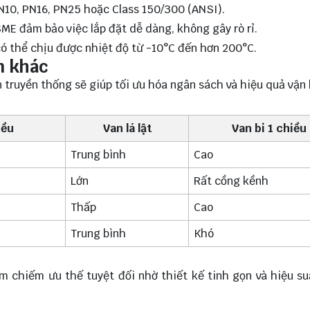
PN10, PN16, PN25 hoặc Class 150/300 (ANSI).
SME đảm bảo việc lắp đặt dễ dàng, không gây rò rỉ.
có thể chịu được nhiệt độ từ -10°C đến hơn 200°C.
n khác
an truyền thống sẽ giúp tối ưu hóa ngân sách và hiệu quả vận
iều
Van lá lật
Van bi 1 chiều
Trung bình
Cao
Lớn
Rất cồng kềnh
Thấp
Cao
Trung bình
Khó
m chiếm ưu thế tuyệt đối nhờ thiết kế tinh gọn và hiệu s