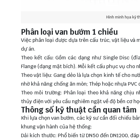
Hình minh họa kỹ t
Phân loại van bướm 1 chiều
Việc phân loại được dựa trên cấu trúc, vật liệu v
dự án.
Theo kết cấu: Gồm các dạng như Single Disc (đĩa 
Flange (dạng mặt bích). Mỗi kết cấu phục vụ cho nh
Theo vật liệu: Gang dẻo là lựa chọn kinh tế cho nư
nhờ khả năng chống ăn mòn; Thép hoặc nhựa PVC đ
Theo môi trường: Phân loại theo khả năng chịu n
thủy điện với yêu cầu nghiêm ngặt về độ bền cơ họ
Thông số kỹ thuật cần quan tâm
Khi lựa chọn van bướm, các kỹ sư cần đối chiếu bả
khung vận hành của hệ thống:
Dải kích thước: Phổ biến từ DN50 đến DN1200, đá