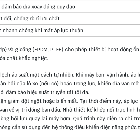
n, đảm bảo đĩa xoay đúng quỹ đạo
 đối, chống rò rỉ lưu chất
an nhanh chóng khi mất áp lực thuận
hép) và gioăng (EPDM, PTFE) cho phép thiết bị hoạt động ổn
óa chất khắc nghiệt.
 lệch áp suất một cách tự nhiên. Khi máy bơm vận hành, áp 
hản hồi của lò xo (nếu có) hoặc trọng lực, khiến đĩa van mở
hỏ, đảm bảo hiệu suất truyền tải tối đa.
ận giảm đột ngột hoặc biến mất. Tại thời điểm này, áp lực
an về vị trí đóng ban đầu. Nhờ thiết kế khớp nối trục linh h
òng hồi lưu quay lại máy bơm. Quá trình này diễn ra chỉ tr
 không cần sử dụng đến hệ thống điều khiển điện năng phức t