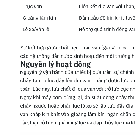
Trục van
Liên kết đĩa van với thâ
Gioăng làm kín
Đảm bảo độ kín khít tuyệt
Lò xo/Bản lề
Hỗ trợ quá trình đóng v
Sự kết hợp giữa chất liệu thân van (gang, inox, t
các hệ thống dẫn nước sinh hoạt đến môi trường h
Nguyên lý hoạt động
Nguyên lý vận hành của thiết bị dựa trên sự chênh
chảy tạo ra lực đẩy lên đĩa van, thắng được lực p
toàn. Lúc này, lưu chất đi qua van với trở lực cực n
Ngay khi máy bơm dừng lại, áp suất dòng chảy thu
chảy ngược hoặc phản lực lò xo sẽ lập tức đẩy đĩa v
van khép kín khít vào gioăng làm kín, ngăn chặn d
tắc, loại bỏ hiệu quả xung lực va đập thủy lực mà