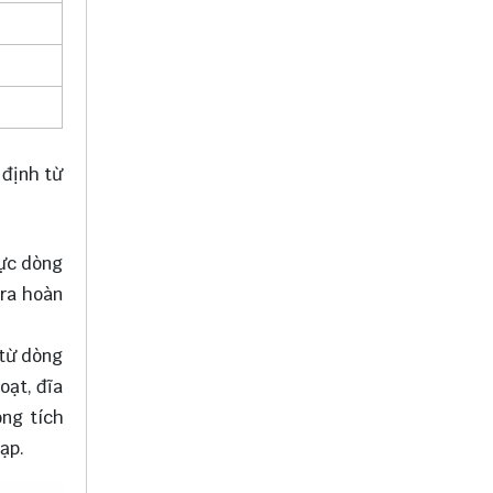
 định từ
lực dòng
 ra hoàn
 từ dòng
oạt, đĩa
ong tích
ạp.