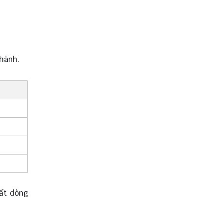
 hành.
uất dòng