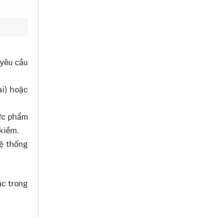
 yêu cầu
ai) hoặc
hực phẩm
kiềm.
hệ thống
ác trong