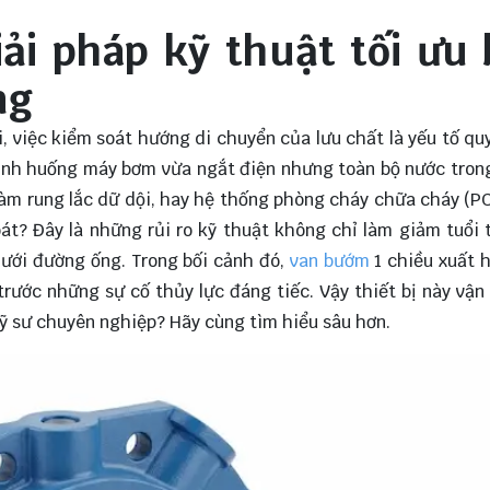
ải pháp kỹ thuật tối ưu
ng
, việc kiểm soát hướng di chuyển của lưu chất là yếu tố qu
 tình huống máy bơm vừa ngắt điện nhưng toàn bộ nước tro
 làm rung lắc dữ dội, hay hệ thống phòng cháy chữa cháy (P
át? Đây là những rủi ro kỹ thuật không chỉ làm giảm tuổi
ưới đường ống. Trong bối cảnh đó,
van bướm
1 chiều xuất 
trước những sự cố thủy lực đáng tiếc. Vậy thiết bị này vận
 kỹ sư chuyên nghiệp? Hãy cùng tìm hiểu sâu hơn.