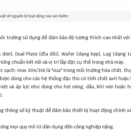
huật về nguyên lý hoạt động của van bướm
à môi trường sử dụng để đảm bảo độ tương thích cao nhất với
đơn), Dual Plate (đĩa đôi), Wafer (dạng kẹp), Lug (dạng t
ững chuẩn kết nối và vị trí lắp đặt cụ thể trong nhà máy.
ớc sạch; Inox 304/316 là "vua" trong môi trường hóa chất, t
ược dùng cho các hệ thống đặc thù có tính chất axit hoặc 
hiệt và áp lực như dùng cho hơi nóng, dầu, khí nén hoặc 
c.
ng thông số kỹ thuật để đảm bảo thiết bị hoạt động chính x
p ứng mọi quy mô từ dân dụng đến công nghiệp nặng.