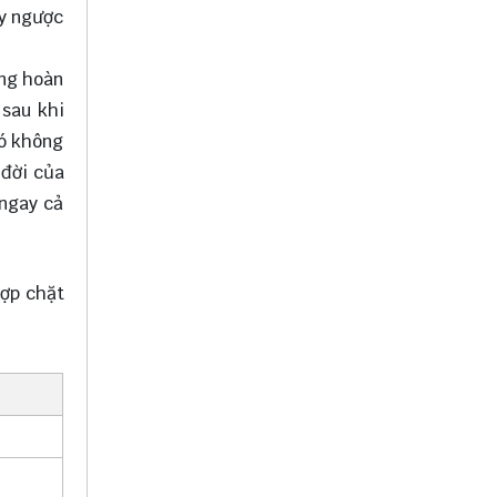
ảy ngược
ộng hoàn
 sau khi
nó không
 đời của
 ngay cả
hợp chặt