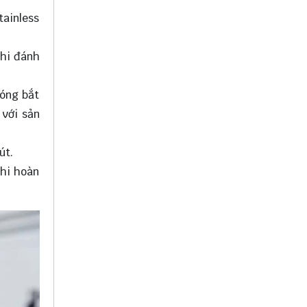
tainless
khi đánh
bóng bắt
 với sản
út
.
khi hoàn