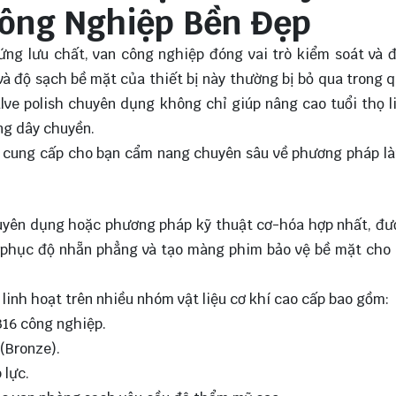
Công Nghiệp Bền Đẹp
ng lưu chất, van công nghiệp đóng vai trò kiểm soát và đ
à độ sạch bề mặt của thiết bị này thường bị bỏ qua trong q
lve polish chuyên dụng không chỉ giúp nâng cao tuổi thọ l
ng dây chuyền.
 sẽ cung cấp cho bạn cẩm nang chuyên sâu về phương pháp l
huyên dụng hoặc phương pháp kỹ thuật cơ-hóa hợp nhất, đư
ôi phục độ nhẵn phẳng và tạo màng phim bảo vệ bề mặt cho 
linh hoạt trên nhiều nhóm vật liệu cơ khí cao cấp bao gồm:
16 công nghiệp.
(Bronze).
 lực.