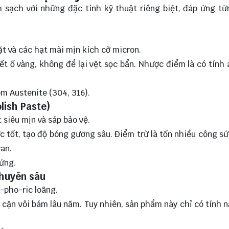
 sạch với những đặc tính kỹ thuật riêng biệt, đáp ứng t
t và các hạt mài mịn kích cỡ micron.
t ố vàng, không để lại vệt sọc bẩn. Nhược điểm là có tính 
m Austenite (304, 316).
lish Paste)
siêu mịn và sáp bảo vệ.
tốt, tạo độ bóng gương sâu. Điểm trừ là tốn nhiều công sứ
an.
cứng.
chuyên sâu
-pho-ric loãng.
 cặn vôi bám lâu năm. Tuy nhiên, sản phẩm này chỉ có tính 
.