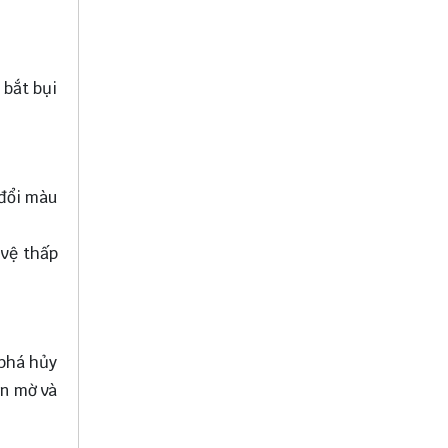
 bắt bụi
 đổi màu
 vệ thấp
 phá hủy
ỉn mờ và