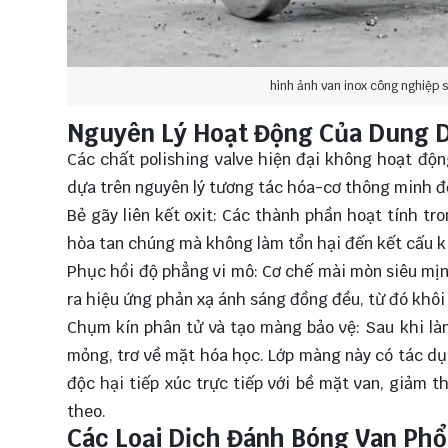
hình ảnh van inox công nghiệp 
Nguyên Lý Hoạt Động Của Dung 
Các chất polishing valve hiện đại không hoạt độ
dựa trên nguyên lý tương tác hóa-cơ thông minh để
Bẻ gãy liên kết oxit: Các thành phần hoạt tính tro
hòa tan chúng mà không làm tổn hại đến kết cấu ki
Phục hồi độ phẳng vi mô: Cơ chế mài mòn siêu mịn
ra hiệu ứng phản xạ ánh sáng đồng đều, từ đó khô
Chụm kín phân tử và tạo màng bảo vệ: Sau khi làm
mỏng, trơ về mặt hóa học. Lớp màng này có tác dụ
độc hại tiếp xúc trực tiếp với bề mặt van, giảm 
theo.
Các Loại Dịch Đánh Bóng Van Phổ