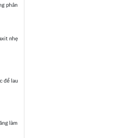
ừng phân
axit nhẹ
c để lau
năng làm