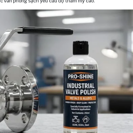
c van phòng sạch yêu cầu độ thẩm mỹ cao.