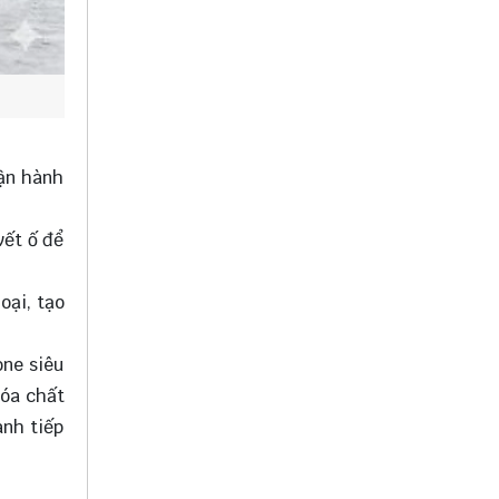
vận hành
vết ố để
oại, tạo
one siêu
hóa chất
ành tiếp