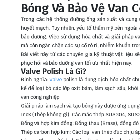
Bóng Và Bảo Vệ Van 
Trong các hệ thống đường ống sản xuất và cung ứ
huyết mạch. Tuy nhiên, yếu tố thẩm mỹ bên ngoài v
bảo dưỡng. Việc sử dụng hóa chất và giải pháp va
mà còn ngăn chặn các sự cố rò rỉ, nhiễm khuẩn tro
Bài viết này từ các chuyên gia kỹ thuật vật liệu
phục hồi và bảo dưỡng van tối ưu nhất hiện nay.
Valve Polish Là Gì?
Định nghĩa:
Valve
polish là dung dịch hóa chất c
kế để loại bỏ các lớp oxit bám, làm sạch sâu, kh
van công nghiệp.
Giải pháp làm sạch và tạo bóng này được ứng dụng 
Inox (Thép không gỉ): Các mác thép SUS304, SUS3
Đồng và hợp kim đồng: Đồng thau (Brass), đồng đỏ 
Thép carbon hợp kim: Các loại van thép đúc chịu áp