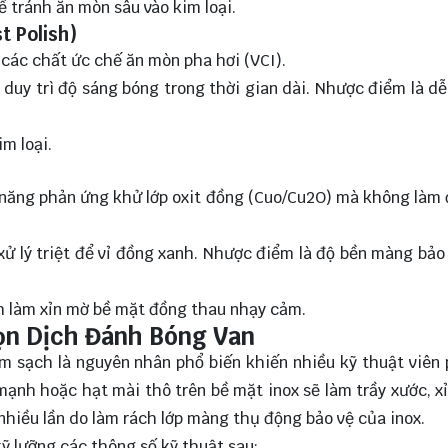
ể tránh ăn mòn sâu vào kim loại.
t Polish)
các chất ức chế ăn mòn pha hơi (VCI).
duy trì độ sáng bóng trong thời gian dài. Nhược điểm là dễ
m loại.
 năng phản ứng khử lớp oxit đồng (Cuo/Cu2O) mà không làm
xử lý triệt để vỉ đồng xanh. Nhược điểm là độ bền màng bảo
h làm xỉn mờ bề mặt đồng thau nhạy cảm.
ọn Dịch Đánh Bóng Van
m sạch là nguyên nhân phổ biến khiến nhiều kỹ thuật viên
 mạnh hoặc hạt mài thô trên bề mặt inox sẽ làm trầy xước, x
nhiều lần do làm rách lớp màng thụ động bảo vệ của inox.
ỹ lưỡng các thông số kỹ thuật sau: