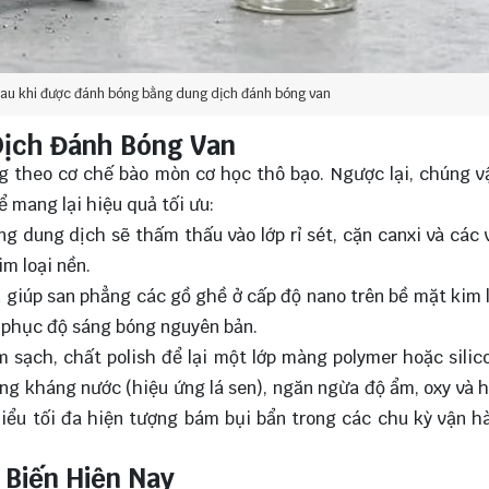
sau khi được đánh bóng bằng dung dịch đánh bóng van
Dịch Đánh Bóng Van
ng theo cơ chế bào mòn cơ học thô bạo. Ngược lại, chúng 
 mang lại hiệu quả tối ưu:
ng dung dịch sẽ thấm thấu vào lớp rỉ sét, cặn canxi và các 
m loại nền.
 giúp san phẳng các gồ ghề ở cấp độ nano trên bề mặt kim l
i phục độ sáng bóng nguyên bản.
 sạch, chất polish để lại một lớp màng polymer hoặc silic
ng kháng nước (hiệu ứng lá sen), ngăn ngừa độ ẩm, oxy và 
thiểu tối đa hiện tượng bám bụi bẩn trong các chu kỳ vận h
 Biến Hiện Nay