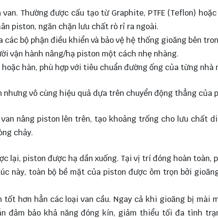
ủa van. Thường được cấu tạo từ Graphite, PTFE (Teflon) hoặc
ân piston, ngăn chặn lưu chất rò rỉ ra ngoài.
a các bộ phận điều khiển và bảo vệ hệ thống gioăng bên tron
gười vận hành nâng/hạ piston một cách nhẹ nhàng.
en hoặc hàn, phù hợp với tiêu chuẩn đường ống của từng nhà 
ản nhưng vô cùng hiệu quả dựa trên chuyển động thẳng của p
c van nâng piston lên trên, tạo khoảng trống cho lưu chất d
òng chảy.
 lại, piston được hạ dần xuống. Tại vị trí đóng hoàn toàn, p
 Lúc này, toàn bộ bề mặt của piston được ôm trọn bởi gioăng
n tốt hơn hẳn các loại van cầu. Ngay cả khi gioăng bị mài 
ẫn đảm bảo khả năng đóng kín, giảm thiểu tối đa tình trạn