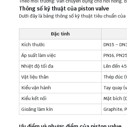
Theo môi trường: Van chuyên dụng cho hơi nóng, dầ
Thông số kỹ thuật của piston valve
Dưới đây là bảng thông số kỹ thuật tiêu chuẩn của
Đặc tính
Kích thước
DN15 – DN
Áp suất làm việc
PN16, PN25
Nhiệt độ tối đa
Lên đến 450
Vật liệu thân
Thép đúc (
Kiểu vận hành
Tay quay (v
Kiểu kết nối
Mặt bích (D
Gioăng làm kín
Graphite, 
Ưu điểm và nhược điểm của piston valve