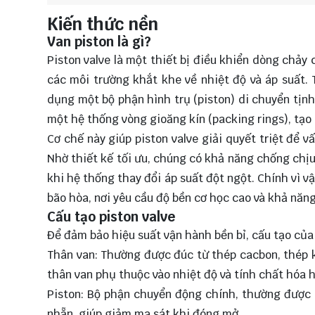
Kiến thức nền
Van piston là gì?
Piston valve là một thiết bị điều khiển dòng chảy
các môi trường khắt khe về nhiệt độ và áp suất. 
dụng một bộ phận hình trụ (piston) di chuyển tịnh 
một hệ thống vòng gioăng kín (packing rings), tạo 
Cơ chế này giúp piston valve giải quyết triệt để v
Nhờ thiết kế tối ưu, chúng có khả năng chống chịu 
khi hệ thống thay đổi áp suất đột ngột. Chính vì v
bão hòa, nơi yêu cầu độ bền cơ học cao và khả năng
Cấu tạo piston valve
Để đảm bảo hiệu suất vận hành bền bỉ, cấu tạo của
Thân van: Thường được đúc từ thép cacbon, thép k
thân van phụ thuộc vào nhiệt độ và tính chất hóa h
Piston: Bộ phận chuyển động chính, thường được 
nhẵn, giúp giảm ma sát khi đóng mở.