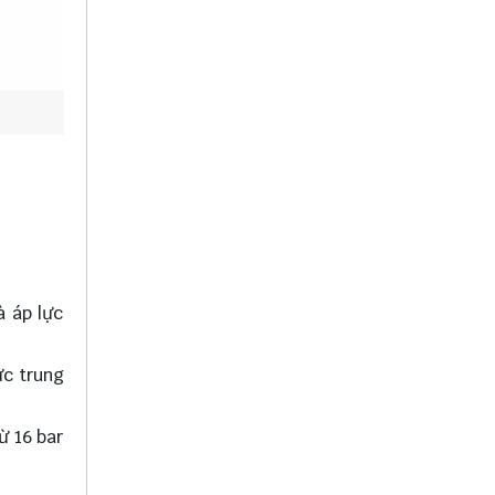
à áp lực
ực trung
ừ 16 bar