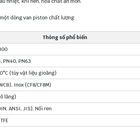
u nhiệt, khí nén, hóa chất ăn mòn.
 một dòng van piston chất lượng:
Thông số phổ biến
300
, PN40, PN63
°C (tùy vật liệu gioăng)
WCB), Inox (CF8/CF8M)
ô lăng)
IN, ANSI, JIS), Nối ren
PTFE