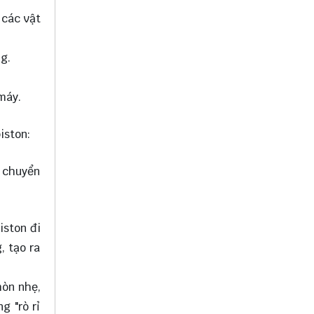
 các vật
g.
máy.
iston:
i chuyển
iston đi
, tạo ra
mòn nhẹ,
g "rò rỉ