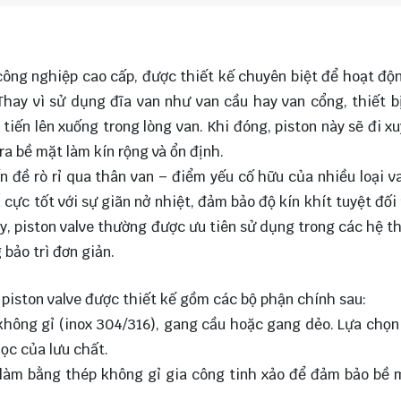
 công nghiệp cao cấp, được thiết kế chuyên biệt để hoạt độ
Thay vì sử dụng đĩa van như van cầu hay van cổng, thiết b
tiến lên xuống trong lòng van. Khi đóng, piston này sẽ đi x
ra bề mặt làm kín rộng và ổn định.
ấn đề rò rỉ qua thân van – điểm yếu cố hữu của nhiều loại v
cực tốt với sự giãn nở nhiệt, đảm bảo độ kín khít tuyệt đối
ậy, piston valve thường được ưu tiên sử dụng trong các hệ t
 bảo trì đơn giản.
 piston valve được thiết kế gồm các bộ phận chính sau:
hông gỉ (inox 304/316), gang cầu hoặc gang dẻo. Lựa chọn 
ọc của lưu chất.
làm bằng thép không gỉ gia công tinh xảo để đảm bảo bề 