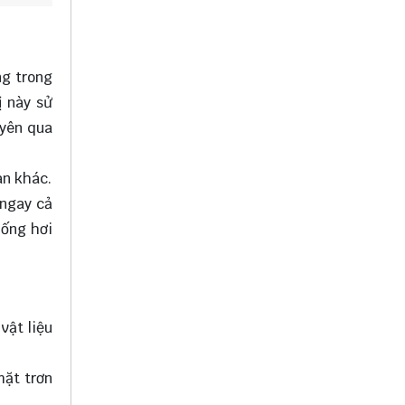
ng trong
ị này sử
uyên qua
an khác.
 ngay cả
hống hơi
vật liệu
mặt trơn