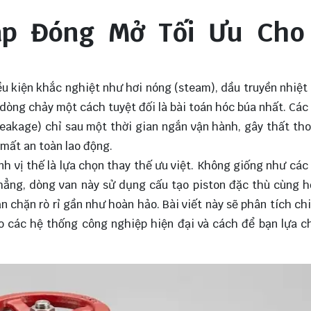
háp Đóng Mở Tối Ưu Cho
u kiện khắc nghiệt như hơi nóng (steam), dầu truyền nhiệt
dòng chảy một cách tuyệt đối là bài toán hóc búa nhất. Các 
(leakage) chỉ sau một thời gian ngắn vận hành, gây thất th
 mất an toàn lao động.
h vị thế là lựa chọn thay thế ưu việt. Không giống như các 
hẳng, dòng van này sử dụng cấu tạo piston đặc thù cùng 
chặn rò rỉ gần như hoàn hảo. Bài viết này sẽ phân tích chi 
cho các hệ thống công nghiệp hiện đại và cách để bạn lựa c