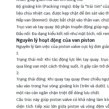
Bộ gioăng kín (Packing rings): Đây là "trái tim" c
liệu chịu nhiệt cao, được kẹp chặt để ôm sát vào th
Nắp van (Bonnet): Được bắt chặt vào thân van, chứ
Trục van và tay quay: Bộ phận truyền động giúp n
Đầu nối: Đa dạng kiểu kết nối như mặt bích, nối r
Nguyên lý hoạt động của van piston
Nguyên lý làm việc của piston valve cực kỳ đơn gi
Trạng thái mở: Khi tác động lực lên tay quay, trụ
qua lòng van một cách thông suốt, ít gây cản trở d
Trạng thái đóng: Khi quay tay quay theo chiều ngược
sâu vào trong hai vòng gioăng kín (trên và dưới).
một rào cản ngăn chặn triệt để dòng lưu chất.
Cấu trúc này giúp piston valve có khả năng làm kí
diện tích tiếp xúc lớn giữa piston và vòng đệm v