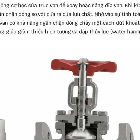
ộng cơ học của trục van để xoay hoặc nâng đĩa van. Khi kí
hận chặn dòng so với cửa ra của lưu chất. Nhờ vào sự tính to
V van có khả năng ngăn chặn dòng chảy một cách dứt khoát,
ng giúp giảm thiểu hiện tượng va đập thủy lực (water ham