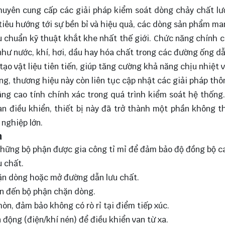
chuyên cung cấp các giải pháp kiểm soát dòng chảy chất l
iêu hướng tới sự bền bỉ và hiệu quả, các dòng sản phẩm m
 chuẩn kỹ thuật khắt khe nhất thế giới. Chức năng chính c
như nước, khí, hơi, dầu hay hóa chất trong các đường ống dẫ
o vật liệu tiên tiến, giúp tăng cường khả năng chịu nhiệt v
ng, thương hiệu này còn liên tục cập nhật các giải pháp th
nâng cao tính chính xác trong quá trình kiểm soát hệ thống
an điều khiển, thiết bị này đã trở thành một phần không t
 nghiệp lớn.
n
những bộ phận được gia công tỉ mỉ để đảm bảo độ đồng bộ c
u chất.
hặn dòng hoặc mở đường dẫn lưu chất.
ển đến bộ phận chặn dòng.
mòn, đảm bảo không có rò rỉ tại điểm tiếp xúc.
động (điện/khí nén) để điều khiển van từ xa.