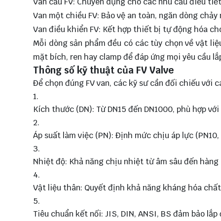
Van cầu FV: Chuyên dụng cho các nhu cầu điều tiết
Van một chiều FV: Bảo vệ an toàn, ngăn dòng chảy
Van điều khiển FV: Kết hợp thiết bị tự động hóa c
Mỗi dòng sản phẩm đều có các tùy chọn về vật liệu
mặt bích, ren hay clamp để đáp ứng mọi yêu cầu lắp
Thông số kỹ thuật của FV Valve
Để chọn đúng FV van, các kỹ sư cần đối chiếu với c
Kích thước (DN): Từ DN15 đến DN1000, phù hợp với
Áp suất làm việc (PN): Định mức chịu áp lực (PN10, 
Nhiệt độ: Khả năng chịu nhiệt từ âm sâu đến hàng 
Vật liệu thân: Quyết định khả năng kháng hóa chất
Tiêu chuẩn kết nối: JIS, DIN, ANSI, BS đảm bảo lắp