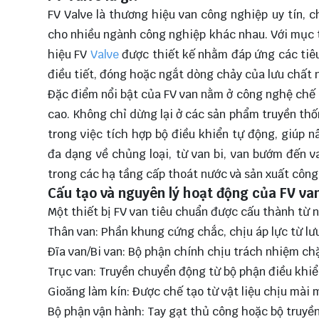
FV Valve là thương hiệu van công nghiệp uy tín, 
cho nhiều ngành công nghiệp khác nhau. Với mục t
hiệu FV
Valve
được thiết kế nhằm đáp ứng các tiêu
điều tiết, đóng hoặc ngắt dòng chảy của lưu chất 
Đặc điểm nổi bật của FV van nằm ở công nghệ chế tạ
cao. Không chỉ dừng lại ở các sản phẩm truyền thố
trong việc tích hợp bộ điều khiển tự động, giúp 
đa dạng về chủng loại, từ van bi, van bướm đến v
trong các hạ tầng cấp thoát nước và sản xuất công
Cấu tạo và nguyên lý hoạt động của FV va
Một thiết bị FV van tiêu chuẩn được cấu thành từ 
Thân van: Phần khung cứng chắc, chịu áp lực từ lư
Đĩa van/Bi van: Bộ phận chính chịu trách nhiệm c
Trục van: Truyền chuyển động từ bộ phận điều khi
Gioăng làm kín: Được chế tạo từ vật liệu chịu mài 
Bộ phận vận hành: Tay gạt thủ công hoặc bộ truyền 