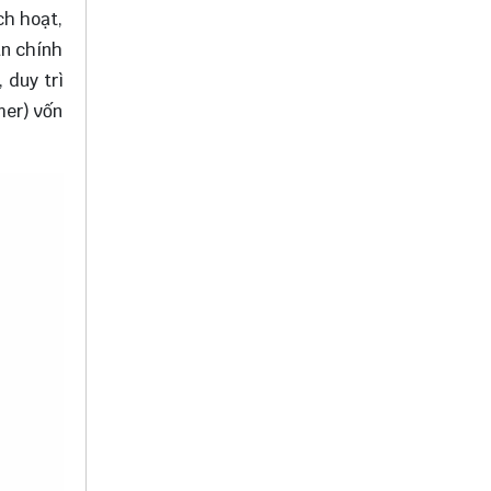
ch hoạt,
án chính
 duy trì
mer) vốn