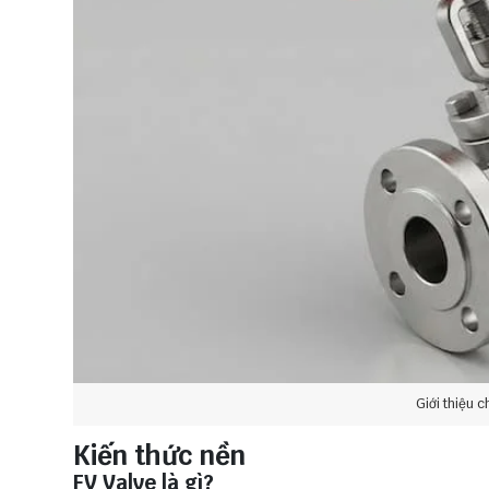
Giới thiệu c
Kiến thức nền
FV Valve là gì?