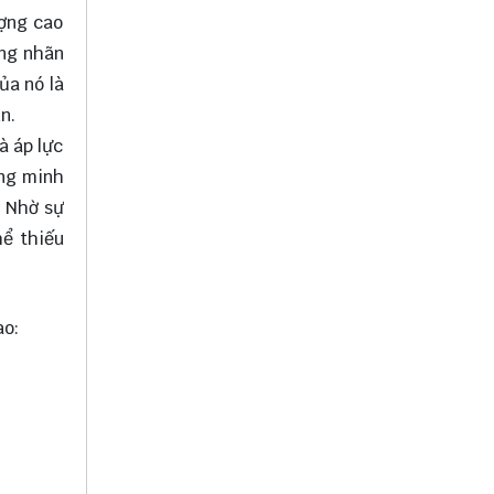
ượng cao
ang nhãn
ủa nó là
n.
à áp lực
ông minh
. Nhờ sự
hể thiếu
ao: