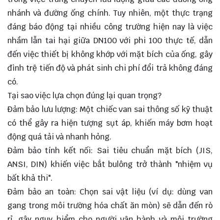
nhánh và đường ống chính. Tuy nhiên, một thực trạng
đáng báo động tại nhiều công trường hiện nay là việc
nhầm lẫn tai hại giữa DN100 với phi 100 thực tế, dẫn
đến việc thiết bị không khớp với mặt bích của ống, gây
đình trệ tiến độ và phát sinh chi phí đổi trả không đáng
có.
Tại sao việc lựa chọn đúng lại quan trọng?
Đảm bảo lưu lượng: Một chiếc van sai thông số kỹ thuật
có thể gây ra hiện tượng sụt áp, khiến máy bơm hoạt
động quá tải và nhanh hỏng.
Đảm bảo tính kết nối: Sai tiêu chuẩn mặt bích (JIS,
ANSI, DIN) khiến việc bắt bulông trở thành "nhiệm vụ
bất khả thi".
Đảm bảo an toàn: Chọn sai vật liệu (ví dụ: dùng van
gang trong môi trường hóa chất ăn mòn) sẽ dẫn đến rò
rỉ, gây nguy hiểm cho người vận hành và môi trường