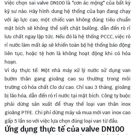
Việc chọn sai valve DN100 là "cơn ác mộng" của bất kỳ
kỹ sư nào. Hãy hình dung hệ thống của bạn đang chạy
với áp lực cao, một chiếc van không đúng tiêu chuẩn
mặt bích sẽ không thể siết chặt bulông, dẫn đến rò rỉ
lưu chất ngay lập tức. Nếu đó là hệ thống PCCC, việc rò
rỉ nước làm mất áp sẽ khiến toàn bộ hệ thống báo động
liên tục, hoặc tệ hơn là không hoạt động khi có hỏa
hoạn.
Ví dụ thực tế: Một nhà máy xử lý nước sử dụng van
bướm thân gang gioăng cao su thường trong môi
trường có hóa chất Clo dư cao. Chỉ sau 3 tháng, gioăng
bị lão hóa, dẫn đến rò rỉ nước tại mặt bích. Công ty buộc
phải dừng sản xuất để thay thế loại van thân inox
gioăng PTFE. Chi phí dừng máy và mua mới van inox cao
gấp 5 lần so với việc lựa chọn đúng loại van từ đầu.
Ứng dụng thực tế của valve DN100