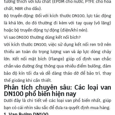
tương thích với lưu chất (EPDM cho nước, PTFE cho hóa
chất, NBR cho dầu).
Bộ truyền động: Đối với kích thước DN100, lực tác động
là khá lớn, do đó thường đi kèm với tay quay (vô lăng)
hoặc bộ truyền động tự động (điện/khí nén).
Vì sao DN100 thường dùng kết nối bích?
Với kích thước DN100, việc sử dụng kết nối ren trở nên
thiếu an toàn do trọng lượng van và áp lực dòng chảy
lớn. Kết nối mặt bích (Flange) giúp cố định van chắc
chắn vào đường ống thông qua nhiều điểm bulông, đảm
bảo độ kín tối đa và dễ dàng tháo dỡ để bảo trì, thay
thế gioăng khi cần thiết.
Phân tích chuyên sâu: Các loại van
DN100 phổ biến hiện nay
Dưới đây là chi tiết về các loại van phổ biến nhất, giúp
bạn có cái nhìn sâu sắc để đưa ra quyết định mua hàng.
1. Van Bướm DN100