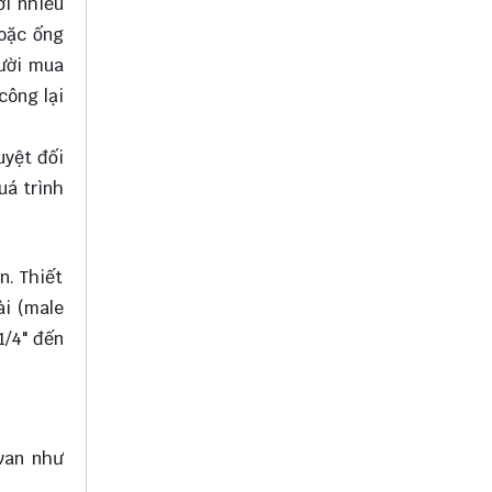
ới nhiều
hoặc ống
gười mua
công lại
uyệt đối
uá trình
n. Thiết
ài (male
1/4" đến
 van như