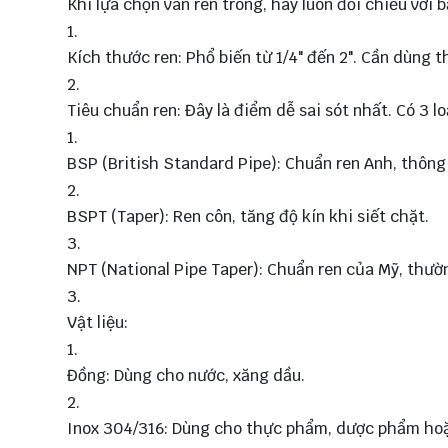
Khi lựa chọn van ren trong, hãy luôn đối chiếu với
Kích thước ren: Phổ biến từ 1/4" đến 2". Cần dùng 
Tiêu chuẩn ren: Đây là điểm dễ sai sót nhất. Có 3 lo
BSP (British Standard Pipe): Chuẩn ren Anh, thông
BSPT (Taper): Ren côn, tăng độ kín khi siết chặt.
NPT (National Pipe Taper): Chuẩn ren của Mỹ, thư
Vật liệu:
Đồng: Dùng cho nước, xăng dầu.
Inox 304/316: Dùng cho thực phẩm, dược phẩm hoặ