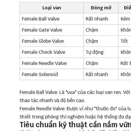
Loại van
Đóng mở
Điề
Female Ball Valve
Rất nhanh
Kém
Female Gate Valve
Chậm
Khô
Female Globe Valve
Chậm
Tốt
Female Check Valve
Tự động
Khô
Female Needle Valve
Chậm
Rất 
Female Solenoid
Rất nhanh
Khô
Female Ball Valve: Là "vua" của các loại van ren. V
thao tác nhanh và độ bền cao.
Female Needle Valve: Được ví như "thước đo" của l
thiết trong phòng thí nghiệm hoặc hệ thống đo đạ
Tiêu chuẩn kỹ thuật cần nắm vữ