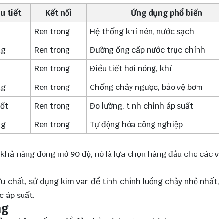
u tiết
Kết nối
Ứng dụng phổ biến
Ren trong
Hệ thống khí nén, nước sạch
ng
Ren trong
Đường ống cấp nước trục chính
Ren trong
Điều tiết hơi nóng, khí
ng
Ren trong
Chống chảy ngược, bảo vệ bơm
tốt
Ren trong
Đo lường, tinh chỉnh áp suất
ng
Ren trong
Tự động hóa công nghiệp
ới khả năng đóng mở 90 độ, nó là lựa chọn hàng đầu cho các vị
ưu chất, sử dụng kim van để tinh chỉnh luồng chảy nhỏ nhất,
c áp suất.
ng