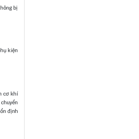
không bị
phụ kiện
n cơ khí
i chuyển
 ổn định