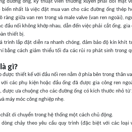
ống đường ống, kỹ thuật viên thường xuyên phải đối mặt v
ổ biến nhất là việc đặt mua van cho các đường ống thép 
õ ràng giữa van ren trong và male valve (van ren ngoài), n
các đầu nối không khớp nhau, dẫn đến việc phải cắt ống, gia 
àn thiết bị.
á trình lắp đặt diễn ra nhanh chóng, đảm bảo độ kín khít t
hí bằng cách giảm thiểu tối đa các rủi ro phát sinh trong q
là gì?
p được thiết kế với đầu nối ren nằm ở phía bên trong thân va
p với các phụ kiện hoặc đầu ống đã được gia công ren ngo
oạt, được ưa chuộng cho các đường ống có kích thước nhỏ từ 
g và máy móc công nghiệp nhẹ.
chất di chuyển trong hệ thống một cách chủ động.
h dòng chảy theo yêu cầu quy trình (đặc biệt với các loại