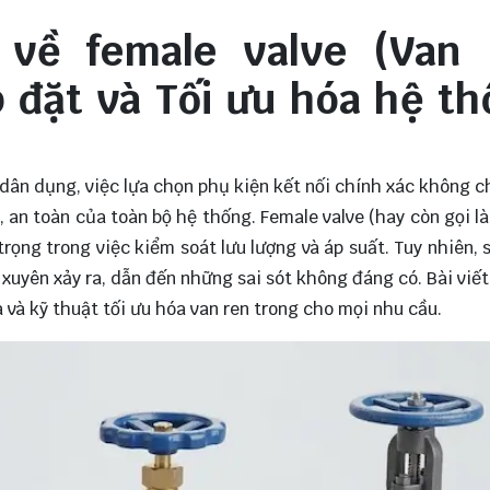
 về female valve (Van 
p đặt và Tối ưu hóa hệ t
dân dụng, việc lựa chọn phụ kiện kết nối chính xác không ch
, an toàn của toàn bộ hệ thống. Female valve (hay còn gọi l
 trọng trong việc kiểm soát lưu lượng và áp suất. Tuy nhiên,
g xuyên xảy ra, dẫn đến những sai sót không đáng có. Bài viế
a và kỹ thuật tối ưu hóa van ren trong cho mọi nhu cầu.