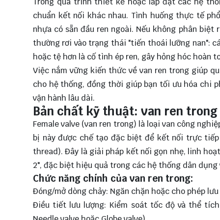
Trong quá trình thiết kế hoặc lắp đặt các hệ th
chuẩn kết nối khác nhau. Tình huống thực tế ph
nhựa có sẵn đầu ren ngoài. Nếu không phân biệt r
thường rơi vào trạng thái "tiến thoái lưỡng nan": 
hoặc tệ hơn là cố tình ép ren, gây hỏng hóc hoàn to
Việc nắm vững kiến thức về van ren trong giúp qu
cho hệ thống, đồng thời giúp bạn tối ưu hóa chi p
vận hành lâu dài.
Bản chất kỹ thuật: van ren trong 
Female valve (van ren trong) là loại van công nghiệ
bị này được chế tạo đặc biệt để kết nối trực tiế
thread). Đây là giải pháp kết nối gọn nhẹ, linh h
2", đặc biệt hiệu quả trong các hệ thống dân dụn
Chức năng chính của van ren trong:
Đóng/mở dòng chảy: Ngăn chặn hoặc cho phép lưu 
Điều tiết lưu lượng: Kiểm soát tốc độ và thể tíc
Needle valve hoặc Globe valve).