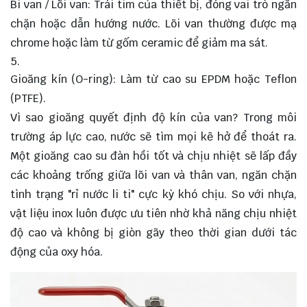
Bi van / Lõi van: Trái tim của thiết bị, đóng vai trò ngăn
chặn hoặc dẫn hướng nước. Lõi van thường được mạ
chrome hoặc làm từ gốm ceramic để giảm ma sát.
Gioăng kín (O-ring): Làm từ cao su EPDM hoặc Teflon
(PTFE).
Vì sao gioăng quyết định độ kín của van? Trong môi
trường áp lực cao, nước sẽ tìm mọi kẽ hở để thoát ra.
Một gioăng cao su đàn hồi tốt và chịu nhiệt sẽ lấp đầy
các khoảng trống giữa lõi van và thân van, ngăn chặn
tình trạng "rỉ nước li ti" cực kỳ khó chịu. So với nhựa,
vật liệu inox luôn được ưu tiên nhờ khả năng chịu nhiệt
độ cao và không bị giòn gãy theo thời gian dưới tác
động của oxy hóa.