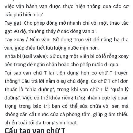
Việc vận hành van được thực hiện thông qua các cơ
cấu phổ biến như:
Tay gạt: Cho phép đóng mở nhanh chỉ với một thao tác
gạt 90 độ, thường thấy ở các dòng van bi.
Tay xoay / Núm vặn: Sử dụng trục vít để nâng hạ đĩa
van, giúp điều tiết lưu lượng nước mịn hơn.
Khóa bi (Ball Valve): Sử dụng một viên bi có lỗ rỗng xoay
bên trong để ngăn chặn hoặc cho phép nước đi qua.
Tại sao van chữ T lại tiện dụng hơn co chữ T truyền
thống? Câu trả lời nằm ở sự chủ động. Co chữ T chỉ đơn
thuần là "chia đường", trong khi van chữ T là "quản lý
đường". Việc có thể khóa riêng từng nhánh cực kỳ quan
trọng trong bảo trì; bạn có thể sửa chữa vòi sen mà
không cần cắt nước của cả phòng tắm, giúp giảm thiểu
phiền toái tối đa trong sinh hoạt.
Cấu tạo van chữ T