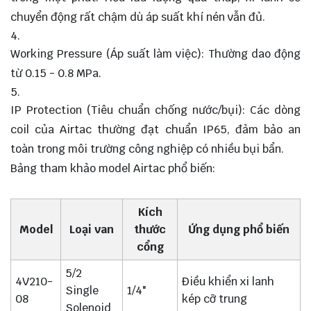
chuyển động rất chậm dù áp suất khí nén vẫn đủ.
Working Pressure (Áp suất làm việc): Thường dao động
từ 0.15 - 0.8 MPa.
IP Protection (Tiêu chuẩn chống nước/bụi): Các dòng
coil của Airtac thường đạt chuẩn IP65, đảm bảo an
toàn trong môi trường công nghiệp có nhiều bụi bẩn.
Bảng tham khảo model Airtac phổ biến:
Kích
Model
Loại van
thước
Ứng dụng phổ biến
cổng
5/2
4V210-
Điều khiển xi lanh
Single
1/4"
08
kép cỡ trung
Solenoid