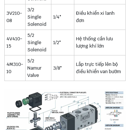
3/2
3V210-
Điều khiển xi lanh
Single
1/4"
08
đơn
Solenoid
5/2
4V410-
Hệ thống cần lưu
Single
1/2"
15
lượng khí lớn
Solenoid
5/2
4M310-
Lắp trực tiếp lên bộ
Namur
3/8"
10
điều khiển van bướm
Valve