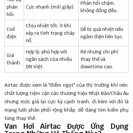
Phản hồi chậm,
phản
Cực nhanh (mili giây).
không đồng đều.
hồi
Chịu nhiệt tốt, ít khi
Coil
Dễ bị quá nhiệt nếu
xảy ra tình trạng cháy
điện
ngâm điện liên tục.
nổ.
Hợp lý, phù hợp với
Rẻ nhưng chi phí
Giá
ngân sách của nhiều
thay thế và
thành
DN Việt.
downtime cao.
Airtac được xem là "điểm ngọt" của thị trường khí nén:
chất lượng tiệm cận các thương hiệu Nhật Bản/Châu Âu
nhưng mức giá lại cực kỳ cạnh tranh, đi kèm với đó là
mạng lưới phân phối rộng khắp, dễ dàng tìm kiếm phụ
tùng thay thế.
Van Hơi Airtac Được Ứng Dụng