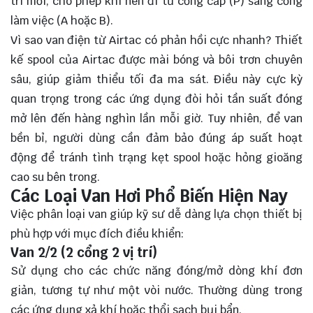
trí mới, cho phép khí nén đi từ cổng cấp (P) sang cổng
làm việc (A hoặc B).
Vì sao van điện từ Airtac có phản hồi cực nhanh? Thiết
kế spool của Airtac được mài bóng và bôi trơn chuyên
sâu, giúp giảm thiểu tối đa ma sát. Điều này cực kỳ
quan trọng trong các ứng dụng đòi hỏi tần suất đóng
mở lên đến hàng nghìn lần mỗi giờ. Tuy nhiên, để van
bền bỉ, người dùng cần đảm bảo đúng áp suất hoạt
động để tránh tình trạng kẹt spool hoặc hỏng gioăng
cao su bên trong.
Các Loại Van Hơi Phổ Biến Hiện Nay
Việc phân loại van giúp kỹ sư dễ dàng lựa chọn thiết bị
phù hợp với mục đích điều khiển:
Van 2/2 (2 cổng 2 vị trí)
Sử dụng cho các chức năng đóng/mở dòng khí đơn
giản, tương tự như một vòi nước. Thường dùng trong
các ứng dụng xả khí hoặc thổi sạch bụi bẩn.