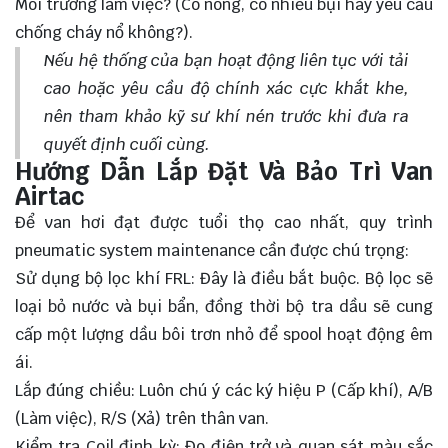
Môi trường làm việc? (Có nóng, có nhiều bụi hay yêu cầu
chống cháy nổ không?).
Nếu hệ thống của bạn hoạt động liên tục với tải
cao hoặc yêu cầu độ chính xác cực khắt khe,
nên tham khảo kỹ sư khí nén trước khi đưa ra
quyết định cuối cùng.
Hướng Dẫn Lắp Đặt Và Bảo Trì Van
Airtac
Để van hơi đạt được tuổi thọ cao nhất, quy trình
pneumatic system maintenance cần được chú trọng:
Sử dụng bộ lọc khí FRL: Đây là điều bắt buộc. Bộ lọc sẽ
loại bỏ nước và bụi bẩn, đồng thời bộ tra dầu sẽ cung
cấp một lượng dầu bôi trơn nhỏ để spool hoạt động êm
ái.
Lắp đúng chiều: Luôn chú ý các ký hiệu P (Cấp khí), A/B
(Làm việc), R/S (Xả) trên thân van.
Kiểm tra Coil định kỳ: Đo điện trở và quan sát màu sắc