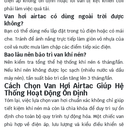
điện áp không ổn định hoặc lõi van bị kẹt khiến coil
phải làm việc quá tải.
Van hơi airtac có dùng ngoài trời được
không?
Bạn có thể dùng nếu lắp đặt trong tủ điện hoặc có mái
che. Tránh để ánh nắng trực tiếp làm giòn vỏ nhựa của
coil và nước mưa làm chập các điểm tiếp xúc điện.
Bao lâu nên bảo trì van khí nén?
Nên kiểm tra tổng thể hệ thống khí nén 6 tháng/lần.
Nếu khí nén không được lọc sạch (nhiều nước và dầu
máy nén), tần suất bảo trì cần tăng lên 3 tháng/lần.
Cách Chọn Van Hơi Airtac Giúp Hệ
Thống Hoạt Động Ổn Định
Tóm lại, việc lựa chọn van hơi chuẩn xác không chỉ giúp
tiết kiệm khí nén mà còn là chìa khóa để duy trì sự ổn
định cho toàn bộ quy trình tự động hóa. Một chiếc van
phù hợp về điện áp, lưu lượng và kiểu điều khiển sẽ