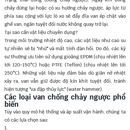
chảy dừng lại hoặc có xu hướng chảy ngược, áp lực từ
phía sau cộng với lực lò xo sẽ đẩy đĩa van ép chặt vào
ghế van, ngăn tuyệt đối nước không quay trở lại.
Tại sao cần vật liệu chuyên dụng?
Trong môi trường nhiệt độ cao, các vật liệu như cao su
tự nhiên sẽ bị "nhừ" và mất tính đàn hồi. Do đó, các kỹ
sư thường ưu tiên sử dụng gioăng EPDM (chịu nhiệt lên
tới 120-150°C) hoặc PTFE (Teflon) (chịu nhiệt lên tới
250°C). Những vật liệu này đảm bảo dù giãn nở nhiệt
xảy ra, van vẫn giữ được độ kín khít tuyệt đối, tránh
hiện tượng "va đập thủy lực" (water hammer).
Các loại van chống chảy ngược phổ
biến
Tùy vào quy mô hệ thống và áp suất vận hành, chúng ta
có các lựa chọn sau: