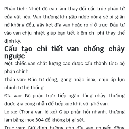
Phân tích: Nhiệt độ cao làm thay đổi cấu trúc phân tử
của vật liệu. Van thường khi gặp nước nóng sẽ bị giãn
nở không đều, gây kẹt đĩa van hoặc rò rỉ ở trục. Đầu tư
vào van chịu nhiệt giúp bạn tiết kiệm chi phí thay thế
định kỳ.
Cấu tạo chi tiết van chống chảy
ngược
Một chiếc van chất lượng cao được cấu thành từ 5 bộ
phận chính:
Thân van: Đúc từ đồng, gang hoặc inox, chịu áp lực
chính từ hệ thống.
Đĩa van: Bộ phận trực tiếp ngăn dòng chảy, thường
được gia công nhẵn để tiếp xúc khít với ghế van.
Lò xo: (Trong van lò xo) Giúp phản hồi nhanh, thường
làm bằng inox 304 để không bị gỉ sét.
Trục van: Giữ định hướng cho đĩa van chuyển động