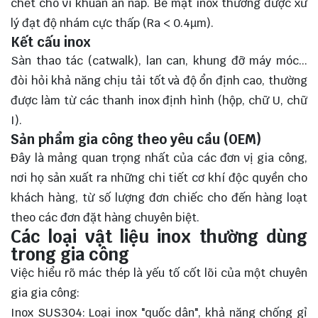
chết cho vi khuẩn ẩn nấp. Bề mặt inox thường được xử
lý đạt độ nhám cực thấp (Ra < 0.4µm).
Kết cấu inox
Sàn thao tác (catwalk), lan can, khung đỡ máy móc...
đòi hỏi khả năng chịu tải tốt và độ ổn định cao, thường
được làm từ các thanh inox định hình (hộp, chữ U, chữ
I).
Sản phẩm gia công theo yêu cầu (OEM)
Đây là mảng quan trọng nhất của các đơn vị gia công,
nơi họ sản xuất ra những chi tiết cơ khí độc quyền cho
khách hàng, từ số lượng đơn chiếc cho đến hàng loạt
theo các đơn đặt hàng chuyên biệt.
Các loại vật liệu inox thường dùng
trong gia công
Việc hiểu rõ mác thép là yếu tố cốt lõi của một chuyên
gia gia công:
Inox SUS304: Loại inox "quốc dân", khả năng chống gỉ