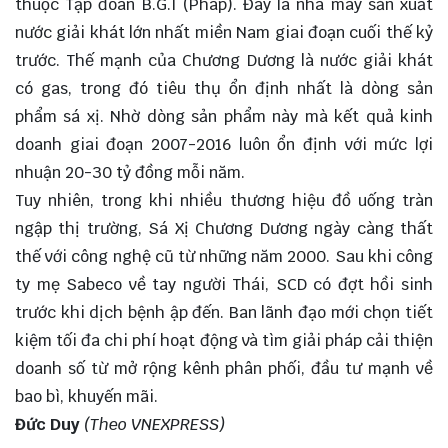
thuộc Tập đoàn B.G.I (Pháp). Đây là nhà máy sản xuất
nước giải khát lớn nhất miền Nam giai đoạn cuối thế kỷ
trước. Thế mạnh của Chương Dương là nước giải khát
có gas, trong đó tiêu thụ ổn định nhất là dòng sản
phẩm sá xị. Nhờ dòng sản phẩm này mà kết quả kinh
doanh giai đoạn 2007-2016 luôn ổn định với mức lợi
nhuận 20-30 tỷ đồng mỗi năm.
Tuy nhiên, trong khi nhiều thương hiệu đồ uống tràn
ngập thị trường, Sá Xị Chương Dương ngày càng thất
thế với công nghệ cũ từ những năm 2000. Sau khi công
ty mẹ Sabeco về tay người Thái, SCD có đợt hồi sinh
trước khi dịch bệnh ập đến. Ban lãnh đạo mới chọn tiết
kiệm tối đa chi phí hoạt động và tìm giải pháp cải thiện
doanh số từ mở rộng kênh phân phối, đầu tư mạnh về
bao bì, khuyến mãi.
Đức Duy
(Theo VNEXPRESS)
Niêm yết