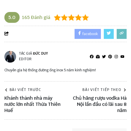
5.0
165
Đánh giá
facebook
TÁC GIẢ
ĐỨC DUY
EDITOR
Chuyên gia hệ thống đường ống inox 5 năm kinh nghiệm!
BÀI VIẾT TRƯỚC
BÀI VIẾT TIẾP THEO
Khánh thành nhà máy
Chủ hãng rượu vodka Hà
nước lớn nhất Thừa Thiên
Nội lần đầu có lãi sau 8
Huế
năm