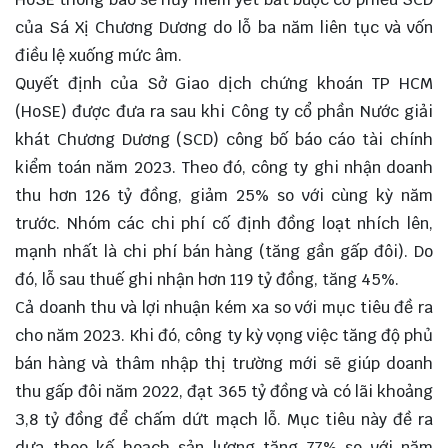
của Sá Xị Chương Dương do lỗ ba năm liên tục và vốn
điều lệ xuống mức âm.
Quyết định của Sở Giao dịch chứng khoán TP HCM
(HoSE) được đưa ra sau khi Công ty cổ phần Nước giải
khát Chương Dương (SCD) công bố báo cáo tài chính
kiểm toán năm 2023. Theo đó, công ty ghi nhận doanh
thu hơn 126 tỷ đồng, giảm 25% so với cùng kỳ năm
trước. Nhóm các chi phí cố định đồng loạt nhích lên,
mạnh nhất là chi phí bán hàng (tăng gần gấp đôi). Do
đó, lỗ sau thuế ghi nhận hơn 119 tỷ đồng, tăng 45%.
Cả doanh thu và lợi nhuận kém xa so với mục tiêu đề ra
cho năm 2023. Khi đó,
công ty
kỳ vọng việc tăng độ phủ
bán hàng và thâm nhập thị trường mới sẽ giúp doanh
thu gấp đôi năm 2022, đạt 365 tỷ đồng và có lãi khoảng
3,8 tỷ đồng để chấm dứt mạch lỗ. Mục tiêu này đề ra
dựa theo kế hoạch sản lượng tăng 77% so với năm