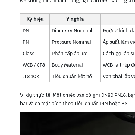
Để không mua nhầm hàng, bạn cần biết cách "giải m
Ký hiệu
Ý nghĩa
DN
Diameter Nominal
Đường kính da
PN
Pressure Nominal
Áp suất làm vi
Class
Phân cấp áp lực
Cách gọi áp s
WCB / CF8
Body Material
WCB là thép đú
JIS 10K
Tiêu chuẩn kết nối
Van phải lắp v
Ví dụ thực tế: Một chiếc van có ghi DN80 PN16, bạ
bar và có mặt bích theo tiêu chuẩn DIN hoặc BS.