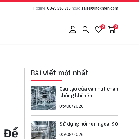
Hotline:
0345 316 316
hoặc
sales@inoxmen.com
0
0
Bài viết mới nhất
Cấu tạo của van hút chân
không khí nén
05/08/2026
Sử dụng nối ren ngoài 90
 Để
05/08/2026