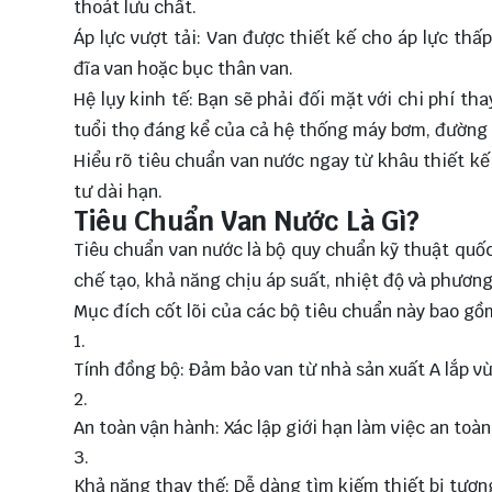
thoát lưu chất.
Áp lực vượt tải: Van được thiết kế cho áp lực thấ
đĩa van hoặc bục thân van.
Hệ lụy kinh tế: Bạn sẽ phải đối mặt với chi phí t
tuổi thọ đáng kể của cả hệ thống máy bơm, đường
Hiểu rõ tiêu chuẩn van nước ngay từ khâu thiết kế 
tư dài hạn.
Tiêu Chuẩn Van Nước Là Gì?
Tiêu chuẩn van nước là bộ quy chuẩn kỹ thuật quốc 
chế tạo, khả năng chịu áp suất, nhiệt độ và phương
Mục đích cốt lõi của các bộ tiêu chuẩn này bao gồ
Tính đồng bộ: Đảm bảo van từ nhà sản xuất A lắp vừ
An toàn vận hành: Xác lập giới hạn làm việc an toà
Khả năng thay thế: Dễ dàng tìm kiếm thiết bị tương