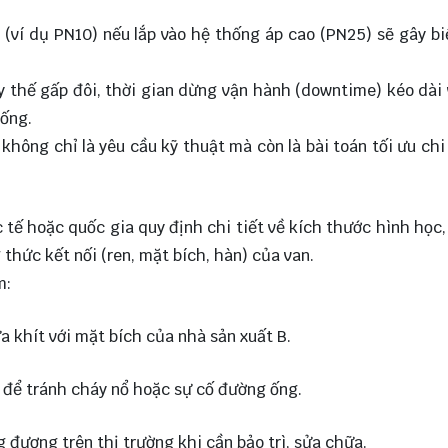
p (ví dụ PN10) nếu lắp vào hệ thống áp cao (PN25) sẽ gây b
hay thế gấp đôi, thời gian dừng vận hành (downtime) kéo dài
 ống.
không chỉ là yêu cầu kỹ thuật mà còn là bài toán tối ưu chi
tế hoặc quốc gia quy định chi tiết về kích thước hình học, 
 thức kết nối (ren, mặt bích, hàn) của van.
m:
a khít với mặt bích của nhà sản xuất B.
n để tránh cháy nổ hoặc sự cố đường ống.
 đương trên thị trường khi cần bảo trì, sửa chữa.