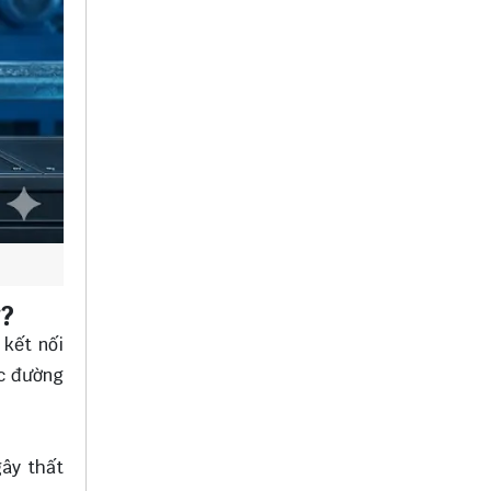
g?
 kết nối
ớc đường
gây thất