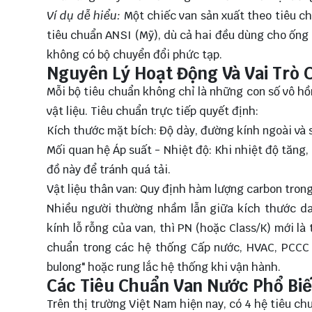
Ví dụ dễ hiểu:
Một chiếc van sản xuất theo tiêu ch
tiêu chuẩn ANSI (Mỹ), dù cả hai đều dùng cho ống
không có bộ chuyển đổi phức tạp.
Nguyên Lý Hoạt Động Và Vai Trò
Mỗi bộ tiêu chuẩn không chỉ là những con số vô hồ
vật liệu. Tiêu chuẩn trực tiếp quyết định:
Kích thước mặt bích: Độ dày, đường kính ngoài và s
Mối quan hệ Áp suất - Nhiệt độ: Khi nhiệt độ tăng,
đồ này để tránh quá tải.
Vật liệu thân van: Quy định hàm lượng carbon tro
Nhiều người thường nhầm lẫn giữa kích thước da
kính lỗ rỗng của van, thì PN (hoặc Class/K) mới là
chuẩn trong các hệ thống Cấp nước, HVAC, PCCC h
bulong" hoặc rung lắc hệ thống khi vận hành.
Các Tiêu Chuẩn Van Nước Phổ Biế
Trên thị trường Việt Nam hiện nay, có 4 hệ tiêu c