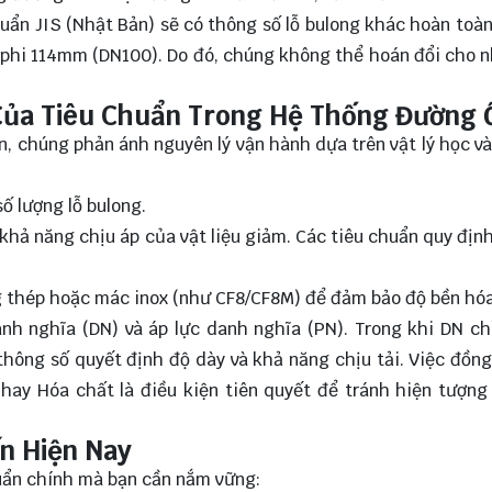
uẩn JIS (Nhật Bản) sẽ có thông số lỗ bulong khác hoàn toàn
 phi 114mm (DN100). Do đó, chúng không thể hoán đổi cho 
 Của Tiêu Chuẩn Trong Hệ Thống Đường 
n, chúng phản ánh nguyên lý vận hành dựa trên vật lý học và
ố lượng lỗ bulong.
 khả năng chịu áp của vật liệu giảm. Các tiêu chuẩn quy định
ng thép hoặc mác inox (như CF8/CF8M) để đảm bảo độ bền hóa
nh nghĩa (DN) và áp lực danh nghĩa (PN). Trong khi DN c
 thông số quyết định độ dày và khả năng chịu tải. Việc đồng
ay Hóa chất là điều kiện tiên quyết để tránh hiện tượng 
n Hiện Nay
huẩn chính mà bạn cần nắm vững: