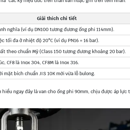
ã" các ký hiệu đúc trên thân van hoặc ghi trên tem nhãn:
Giải thích chi tiết
nh nghĩa (ví dụ DN100 tương đương ống phi 114mm).
ệc tối đa ở nhiệt độ 20°C (ví dụ PN16 = 16 bar).
uất theo chuẩn Mỹ (Class 150 tương đương khoảng 20 bar).
c, CF8 là Inox 304, CF8M là Inox 316.
ới mặt bích chuẩn JIS 10K mới vừa lỗ bulong.
n hiểu ngay đây là van cho ống phi 90mm, chịu được áp lực t