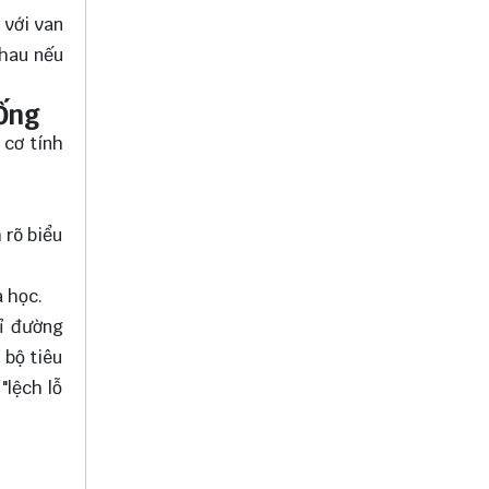
 với van
nhau nếu
Ống
 cơ tính
 rõ biểu
 học.
hỉ đường
 bộ tiêu
"lệch lỗ