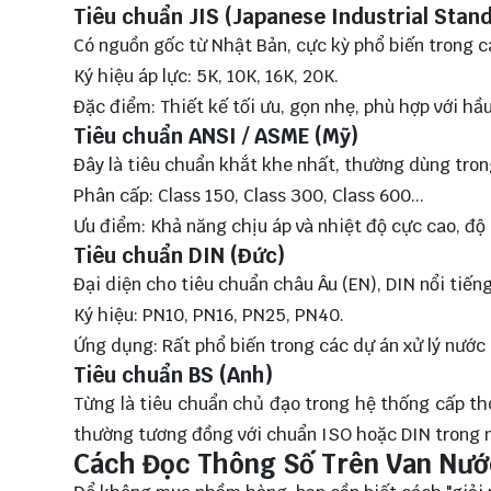
Tiêu chuẩn JIS (Japanese Industrial Stan
Có nguồn gốc từ Nhật Bản, cực kỳ phổ biến trong 
Ký hiệu áp lực: 5K, 10K, 16K, 20K.
Đặc điểm: Thiết kế tối ưu, gọn nhẹ, phù hợp với h
Tiêu chuẩn ANSI / ASME (Mỹ)
Đây là tiêu chuẩn khắt khe nhất, thường dùng tron
Phân cấp: Class 150, Class 300, Class 600...
Ưu điểm: Khả năng chịu áp và nhiệt độ cực cao, độ 
Tiêu chuẩn DIN (Đức)
Đại diện cho tiêu chuẩn châu Âu (EN), DIN nổi tiếng
Ký hiệu: PN10, PN16, PN25, PN40.
Ứng dụng: Rất phổ biến trong các dự án xử lý nước
Tiêu chuẩn BS (Anh)
Từng là tiêu chuẩn chủ đạo trong hệ thống cấp th
thường tương đồng với chuẩn ISO hoặc DIN trong n
Cách Đọc Thông Số Trên Van Nướ