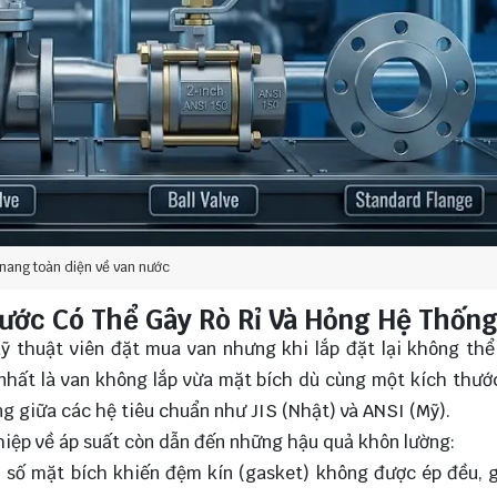
nang toàn diện về van nước
Nước Có Thể Gây Rò Rỉ Và Hỏng Hệ Thốn
ỹ thuật viên đặt mua van nhưng khi lắp đặt lại không thể
 nhất là van không lắp vừa mặt bích dù cùng một kích thư
ong giữa các hệ tiêu chuẩn như JIS (Nhật) và ANSI (Mỹ).
hiệp về áp suất còn dẫn đến những hậu quả khôn lường:
sai số mặt bích khiến đệm kín (gasket) không được ép đều, 