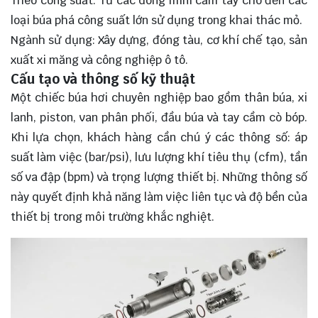
Theo công suất: Từ các dòng mini cầm tay cho đến các
loại búa phá công suất lớn sử dụng trong khai thác mỏ.
Ngành sử dụng: Xây dựng, đóng tàu, cơ khí chế tạo, sản
xuất xi măng và công nghiệp ô tô.
Cấu tạo và thông số kỹ thuật
Một chiếc búa hơi chuyên nghiệp bao gồm thân búa, xi
lanh, piston, van phân phối, đầu búa và tay cầm cò bóp.
Khi lựa chọn, khách hàng cần chú ý các thông số: áp
suất làm việc (bar/psi), lưu lượng khí tiêu thụ (cfm), tần
số va đập (bpm) và trọng lượng thiết bị. Những thông số
này quyết định khả năng làm việc liên tục và độ bền của
thiết bị trong môi trường khắc nghiệt.