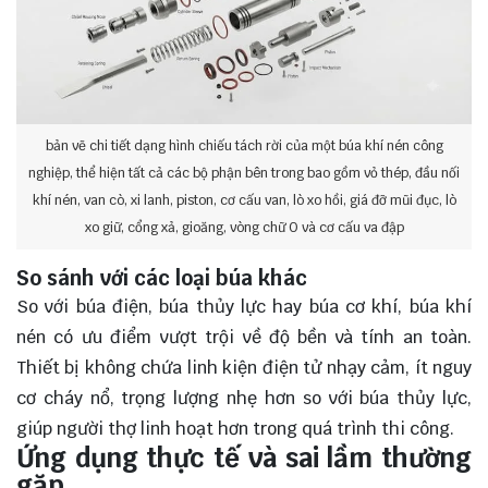
bản vẽ chi tiết dạng hình chiếu tách rời của một búa khí nén công
nghiệp, thể hiện tất cả các bộ phận bên trong bao gồm vỏ thép, đầu nối
khí nén, van cò, xi lanh, piston, cơ cấu van, lò xo hồi, giá đỡ mũi đục, lò
xo giữ, cổng xả, gioăng, vòng chữ O và cơ cấu va đập
So sánh với các loại búa khác
So với búa điện, búa thủy lực hay búa cơ khí, búa khí
nén có ưu điểm vượt trội về độ bền và tính an toàn.
Thiết bị không chứa linh kiện điện tử nhạy cảm, ít nguy
cơ cháy nổ, trọng lượng nhẹ hơn so với búa thủy lực,
giúp người thợ linh hoạt hơn trong quá trình thi công.
Ứng dụng thực tế và sai lầm thường
gặp