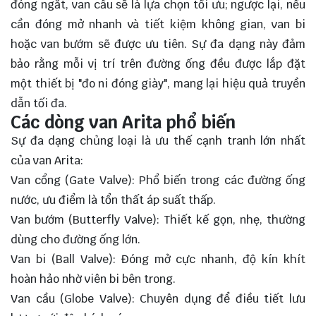
đóng ngắt, van cầu sẽ là lựa chọn tối ưu; ngược lại, nếu
cần đóng mở nhanh và tiết kiệm không gian, van bi
hoặc van bướm sẽ được ưu tiên. Sự đa dạng này đảm
bảo rằng mỗi vị trí trên đường ống đều được lắp đặt
một thiết bị "đo ni đóng giày", mang lại hiệu quả truyền
dẫn tối đa.
Các dòng van Arita phổ biến
Sự đa dạng chủng loại là ưu thế cạnh tranh lớn nhất
của van Arita:
Van cổng (Gate Valve): Phổ biến trong các đường ống
nước, ưu điểm là tổn thất áp suất thấp.
Van bướm (Butterfly Valve): Thiết kế gọn, nhẹ, thường
dùng cho đường ống lớn.
Van bi (Ball Valve): Đóng mở cực nhanh, độ kín khít
hoàn hảo nhờ viên bi bên trong.
Van cầu (Globe Valve): Chuyên dụng để điều tiết lưu