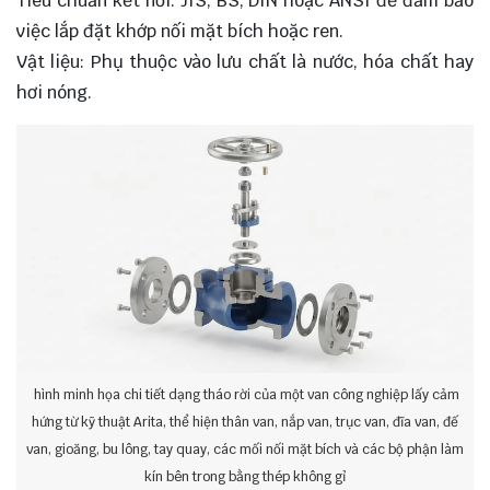
Tiêu chuẩn kết nối: JIS, BS, DIN hoặc ANSI để đảm bảo
việc lắp đặt khớp nối mặt bích hoặc ren.
Vật liệu: Phụ thuộc vào lưu chất là nước, hóa chất hay
hơi nóng.
hình minh họa chi tiết dạng tháo rời của một van công nghiệp lấy cảm
hứng từ kỹ thuật Arita, thể hiện thân van, nắp van, trục van, đĩa van, đế
van, gioăng, bu lông, tay quay, các mối nối mặt bích và các bộ phận làm
kín bên trong bằng thép không gỉ