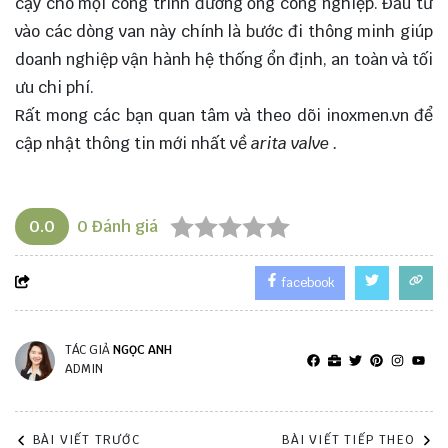
cậy cho mọi công trình đường ống công nghiệp. Đầu tư
vào các dòng van này chính là bước đi thông minh giúp
doanh nghiệp vận hành hệ thống ổn định, an toàn và tối
ưu chi phí.
Rất mong các bạn quan tâm và theo dõi
inoxmen.vn
để
cập nhật thông tin mới nhất về
arita valve
.
0.0
0
Đánh giá
facebook
TÁC GIẢ
NGỌC ANH
ADMIN
BÀI VIẾT TRƯỚC
BÀI VIẾT TIẾP THEO