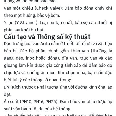
lượng với độ chính xác cao.
Van một chiều (Check Valve): Đảm bảo dòng chảy chỉ
theo một hướng, bảo vệ bơm.
Y lọc (Y Strainer): Loại bỏ tạp chất, bảo vệ các thiết bị
phía sau khỏi hư hại.
Cấu tạo và Thông số kỹ thuật
Đặc trưng của van Arita nằm ở thiết kế tối ưu và vật liệu
bền bỉ. Các bộ phận chính gồm thân van (thường là
gang dẻo, inox hoặc đồng), đĩa van, trục van và các
gioăng làm kín được gia công tinh xảo để đảm bảo độ
chịu lực và chống ăn mòn. Khi chọn mua, bạn cần đặc
biệt lưu ý các thông số quan trọng:
DN (Kích thước): Phải tương ứng với đường kính ống lắp
đặt.
Áp suất (PN10, PN16, PN25): Đảm bảo van chịu được áp
suất vận hành tối đa của hệ thống.