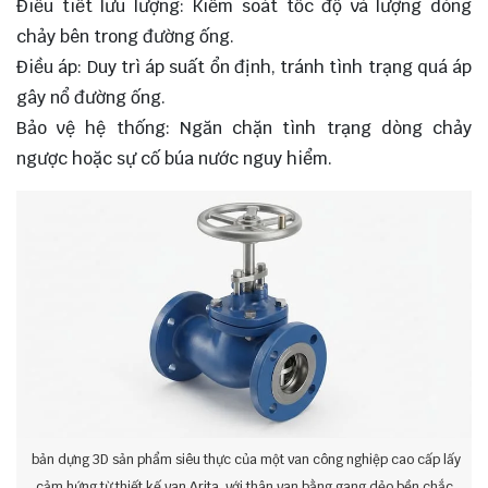
Điều tiết lưu lượng: Kiểm soát tốc độ và lượng dòng
chảy bên trong đường ống.
Điều áp: Duy trì áp suất ổn định, tránh tình trạng quá áp
gây nổ đường ống.
Bảo vệ hệ thống: Ngăn chặn tình trạng dòng chảy
ngược hoặc sự cố búa nước nguy hiểm.
bản dựng 3D sản phẩm siêu thực của một van công nghiệp cao cấp lấy
cảm hứng từ thiết kế van Arita, với thân van bằng gang dẻo bền chắc