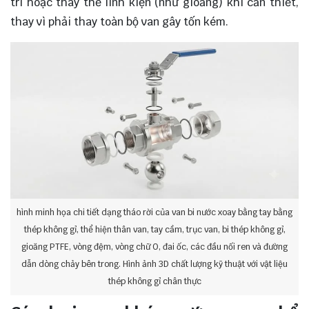
trì hoặc thay thế linh kiện (như gioăng) khi cần thiết,
thay vì phải thay toàn bộ van gây tốn kém.
hình minh họa chi tiết dạng tháo rời của van bi nước xoay bằng tay bằng
thép không gỉ, thể hiện thân van, tay cầm, trục van, bi thép không gỉ,
gioăng PTFE, vòng đệm, vòng chữ O, đai ốc, các đầu nối ren và đường
dẫn dòng chảy bên trong. Hình ảnh 3D chất lượng kỹ thuật với vật liệu
thép không gỉ chân thực