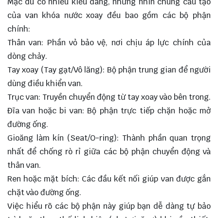
Mặc dù có nhiều kiểu dáng, nhưng nhìn chung cấu tạo
của van khóa nước xoay đều bao gồm các bộ phận
chính:
Thân van: Phần vỏ bảo vệ, nơi chịu áp lực chính của
dòng chảy.
Tay xoay (Tay gạt/Vô lăng): Bộ phận trung gian để người
dùng điều khiển van.
Trục van: Truyền chuyển động từ tay xoay vào bên trong.
Đĩa van hoặc bi van: Bộ phận trực tiếp chặn hoặc mở
đường ống.
Gioăng làm kín (Seat/O-ring): Thành phần quan trọng
nhất để chống rò rỉ giữa các bộ phận chuyển động và
thân van.
Ren hoặc mặt bích: Các đầu kết nối giúp van được gắn
chặt vào đường ống.
Việc hiểu rõ các bộ phận này giúp bạn dễ dàng tự bảo