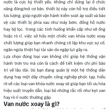
nước là cực kỳ thiết yếu. Không chỉ dừng lại ở chức
năng đóng/mở cơ bản, thiết bị này còn hỗ trợ điều tiết
lưu lượng, giúp người vận hành kiểm soát áp suất và bảo
vệ các thiết bị phía sau như máy bơm, đồng hồ nước
hay bộ lọc. Trong các tình huống khẩn cấp như vỡ ống
hoặc rò rỉ, việc sở hữu một chiếc van khóa nước xoay
chất lượng giúp bạn nhanh chóng cô lập khu vực sự cố,
ngăn ngừa thiệt hại tài sản do ngập lụt gây ra.
Lựa chọn đúng loại van không chỉ giúp hệ thống vận
hành trơn tru mà còn là cách để tiết kiệm chi phí bảo
trì về lâu dài. Dù bạn đang quản lý một hệ thống dân
dụng hay một dây chuyền công nghiệp phức tạp, hiểu
rõ về các loại van khóa nước xoay sẽ giúp bạn tối ưu hóa
hiệu suất truyền dẫn, loại bỏ những rắc rối như kẹt van
hay rò rỉ nước thường gặp.
Van nước xoay là gì?