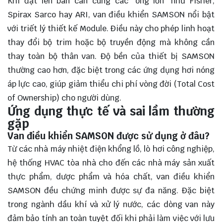
Khi đặt lên bàn cân cùng các "ông lớn" như Fisher,
Spirax Sarco hay ARI, van điều khiển SAMSON nổi bật
với triết lý thiết kế Module. Điều này cho phép linh hoạt
thay đổi bộ trim hoặc bộ truyền động mà không cần
thay toàn bộ thân van. Độ bền của thiết bị SAMSON
thường cao hơn, đặc biệt trong các ứng dụng hơi nóng
áp lực cao, giúp giảm thiểu chi phí vòng đời (Total Cost
of Ownership) cho người dùng.
Ứng dụng thực tế và sai lầm thường
gặp
Van điều khiển SAMSON được sử dụng ở đâu?
Từ các nhà máy nhiệt điện khổng lồ, lò hơi công nghiệp,
hệ thống HVAC tòa nhà cho đến các nhà máy sản xuất
thực phẩm, dược phẩm và hóa chất, van điều khiển
SAMSON đều chứng minh được sự đa năng. Đặc biệt
trong ngành dầu khí và xử lý nước, các dòng van này
đảm bảo tính an toàn tuyệt đối khi phải làm việc với lưu