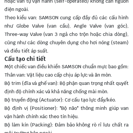
hoặc van tự vận hành (self-operated) không cần nguồn
điện ngoài.
Theo kiểu van: SAMSON cung cấp đầy đủ các cấu hình
như Globe Valve (van cầu), Angle Valve (van góc),
Three-way Valve (van 3 ngả cho trộn hoặc chia dòng),
cũng như các dòng chuyên dụng cho hơi nóng (steam)
và điều tiết áp suất.
Cấu tạo chi tiết
Một chiếc van điều khiển SAMSON chuẩn mực bao gồm:
Thân van: Vật liệu cao cấp chịu áp lực và ăn mòn.
Bộ trim (đĩa và ghế van): Bộ phận quan trọng nhất quyết
định độ chính xác và khả năng chống mài mòn.
Bộ truyền động (Actuator): Cơ cấu tạo lực đẩy/kéo.
Bộ định vị (Positioner): "Bộ não" thông minh giúp van
vận hành chính xác theo tín hiệu.
Bộ làm kín (Packing): Đảm bảo không rò rỉ lưu chất ra