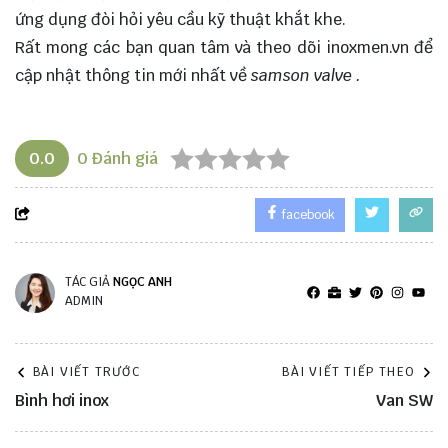
ứng dụng đòi hỏi yêu cầu kỹ thuật khắt khe.
Rất mong các bạn quan tâm và theo dõi
inoxmen.vn
để
cập nhật thông tin mới nhất về
samson valve
.
0.0
0
Đánh giá
facebook
TÁC GIẢ
NGỌC ANH
ADMIN
BÀI VIẾT TRƯỚC
BÀI VIẾT TIẾP THEO
Bình hơi inox
Van SW