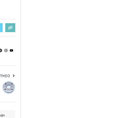
 THEO
uận