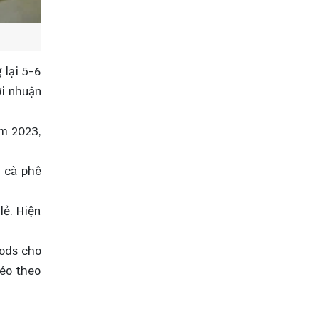
 lại 5-6
ợi nhuận
ăm 2023,
- cà phê
lẻ. Hiện
oods cho
kéo theo