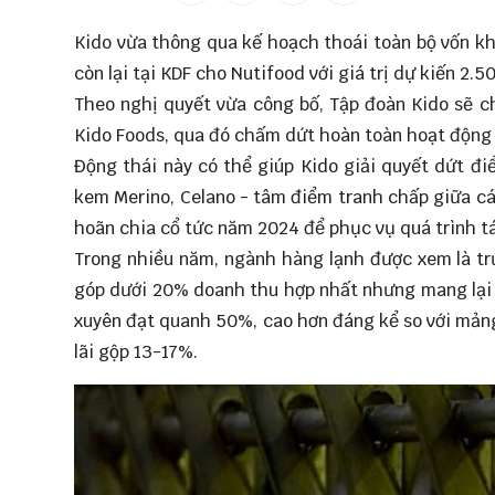
Kido vừa thông qua kế hoạch thoái toàn bộ vốn 
còn lại tại KDF cho Nutifood với giá trị dự kiến 2.5
Theo nghị quyết vừa công bố, Tập đoàn Kido sẽ c
Kido Foods, qua đó chấm dứt hoàn toàn hoạt động 
Động thái này có thể giúp Kido giải quyết dứt đ
kem Merino, Celano - tâm điểm tranh chấp giữa cá
hoãn chia cổ tức năm 2024 để phục vụ quá trình tá
Trong nhiều năm, ngành hàng lạnh được xem là tr
góp dưới 20% doanh thu hợp nhất nhưng mang lại 
xuyên đạt quanh 50%, cao hơn đáng kể so với mảng
lãi gộp 13-17%.