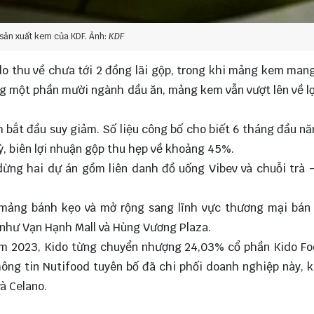
sản xuất kem của KDF. Ảnh:
KDF
do thu về chưa tới 2 đồng lãi gộp, trong khi mảng kem mang
g một phần mười ngành dầu ăn, mảng kem vẫn vượt lên về l
 bắt đầu suy giảm. Số liệu công bố cho biết 6 tháng đầu n
ỳ, biên lợi nhuận gộp thu hẹp về khoảng 45%.
dừng hai dự án gồm liên danh đồ uống Vibev và chuỗi trà 
n mảng bánh kẹo và mở rộng sang lĩnh vực thương mại bán 
như Vạn Hạnh Mall và Hùng Vương Plaza.
năm 2023, Kido từng chuyển nhượng 24,03% cổ phần Kido F
hông tin Nutifood tuyên bố đã chi phối doanh nghiệp này, 
à Celano.