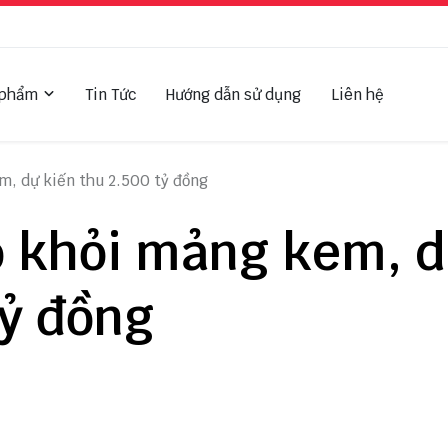
 phẩm
Tin Tức
Hướng dẫn sử dụng
Liên hệ
m, dự kiến thu 2.500 tỷ đồng
ộ khỏi mảng kem, 
tỷ đồng