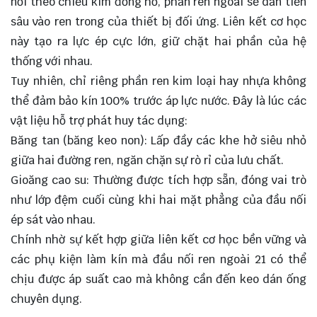
nối theo chiều kim đồng hồ, phần ren ngoài sẽ dần tiến
sâu vào ren trong của thiết bị đối ứng. Liên kết cơ học
này tạo ra lực ép cực lớn, giữ chặt hai phần của hệ
thống với nhau.
Tuy nhiên, chỉ riêng phần ren kim loại hay nhựa không
thể đảm bảo kín 100% trước áp lực nước. Đây là lúc các
vật liệu hỗ trợ phát huy tác dụng:
Băng tan (băng keo non): Lấp đầy các khe hở siêu nhỏ
giữa hai đường ren, ngăn chặn sự rò rỉ của lưu chất.
Gioăng cao su: Thường được tích hợp sẵn, đóng vai trò
như lớp đệm cuối cùng khi hai mặt phẳng của đầu nối
ép sát vào nhau.
Chính nhờ sự kết hợp giữa liên kết cơ học bền vững và
các phụ kiện làm kín mà đầu nối ren ngoài 21 có thể
chịu được áp suất cao mà không cần đến keo dán ống
chuyên dụng.