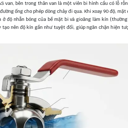
AS van, bên trong thân van là một viên bi hình cầu có lỗ rỗ
ới đường ống cho phép dòng chảy đi qua. Khi xoay 90 độ, mặt
nằm ở độ nhẵn bóng của bề mặt bi và gioăng làm kín (thường
y tạo nên độ kín gần như tuyệt đối, giúp ngăn chặn hiện tượ