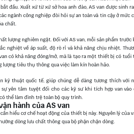
 bắt đầu. Xuất xứ từ xứ sở hoa anh đào, AS van được sinh ra
các ngành công nghiệp đòi hỏi sự an toàn và tin cậy ở mức 
óa chất.
 chất lượng nghiêm ngặt. Đối với AS van, mỗi sản phẩm trước 
ắc nghiệt về áp suất, độ rò rỉ và khả năng chịu nhiệt. Thư
van có khả năng đóng/mở, mà là tạo ra một thiết bị có tuổi 
ng lượng tiêu thụ thông qua việc làm kín hoàn hảo.
n kỹ thuật quốc tế, giúp chúng dễ dàng tương thích với 
 sự yên tâm tuyệt đối cho các kỹ sư khi tích hợp van vào
ó thể làm đình trệ toàn bộ quy trình.
 vận hành của AS van
a cần hiểu cơ chế hoạt động của thiết bị này. Nguyên lý của 
 hướng dòng lưu chất thông qua bộ phận chặn dòng.