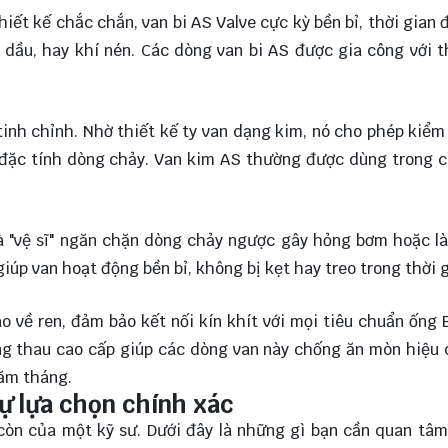
hiết kế chắc chắn, van bi AS Valve cực kỳ bền bỉ, thời gian
dầu, hay khí nén. Các dòng van bi AS được gia công với 
tinh chỉnh. Nhờ thiết kế ty van dạng kim, nó cho phép kiểm
 đặc tính dòng chảy. Van kim AS thường được dùng trong 
à "vệ sĩ" ngăn chặn dòng chảy ngược gây hỏng bơm hoặc 
giúp van hoạt động bền bỉ, không bị kẹt hay treo trong thời g
ao về ren, đảm bảo kết nối kín khít với mọi tiêu chuẩn ống
ồng thau cao cấp giúp các dòng van này chống ăn mòn hiệu 
năm tháng.
sự lựa chọn chính xác
còn của một kỹ sư. Dưới đây là những gì bạn cần quan tâm