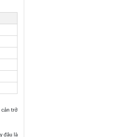
 cản trở
y đâu là