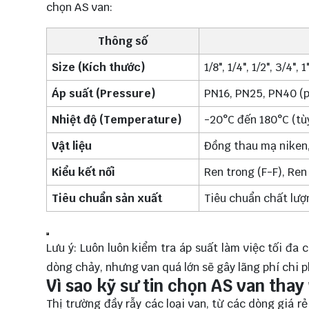
chọn AS van:
Thông số
Size (Kích thước)
1/8", 1/4", 1/2", 3/4", 1
Áp suất (Pressure)
PN16, PN25, PN40 (p
Nhiệt độ (Temperature)
-20°C đến 180°C (tùy
Vật liệu
Đồng thau mạ niken,
Kiểu kết nối
Ren trong (F-F), Ren
Tiêu chuẩn sản xuất
Tiêu chuẩn chất lư
Lưu ý: Luôn luôn kiểm tra áp suất làm việc tối đa 
dòng chảy, nhưng van quá lớn sẽ gây lãng phí chi p
Vì sao kỹ sư tin chọn AS van thay
Thị trường đầy rẫy các loại van, từ các dòng giá 