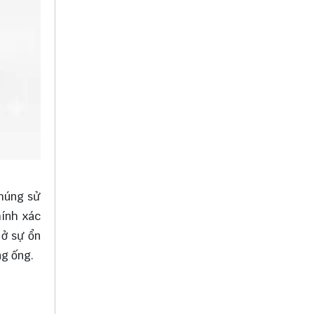
chúng sử
hính xác
 ở sự ổn
ng ống.