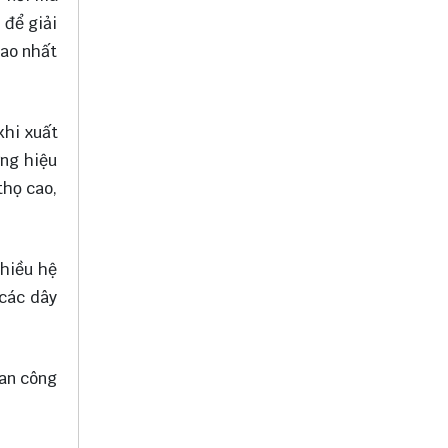
 để giải
cao nhất
khi xuất
ơng hiệu
thọ cao,
nhiều hệ
 các dây
van công