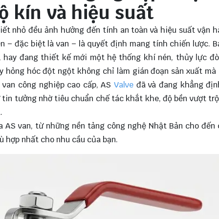
ộ kín và hiệu suất
 tiết nhỏ đều ảnh hưởng đến tính an toàn và hiệu suất vận 
n – đặc biệt là van – là quyết định mang tính chiến lược. 
, hay đang thiết kế mới một hệ thống khí nén, thủy lực đò
hay hỏng hóc đột ngột không chỉ làm gián đoạn sản xuất mà
c van công nghiệp cao cấp, AS
Valve
đã và đang khẳng địn
tin tưởng nhờ tiêu chuẩn chế tác khắt khe, độ bền vượt trộ
.
của AS van, từ những nền tảng công nghệ Nhật Bản cho đến
ù hợp nhất cho nhu cầu của bạn.