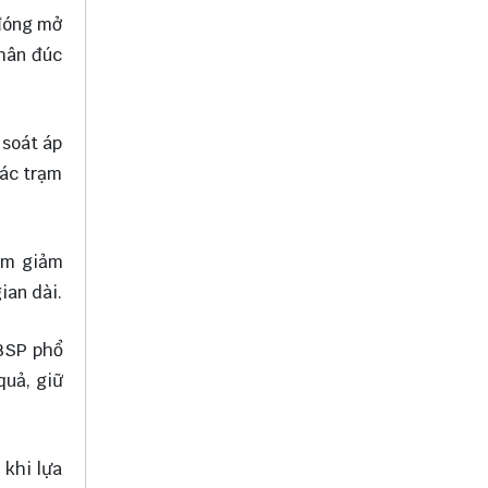
 đóng mở
thân đúc
 soát áp
các trạm
làm giảm
ian dài.
 BSP phổ
quả, giữ
 khi lựa