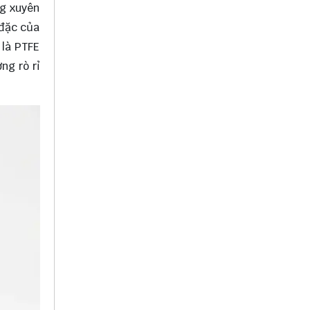
ng xuyên
 đặc của
 là PTFE
ng rò rỉ