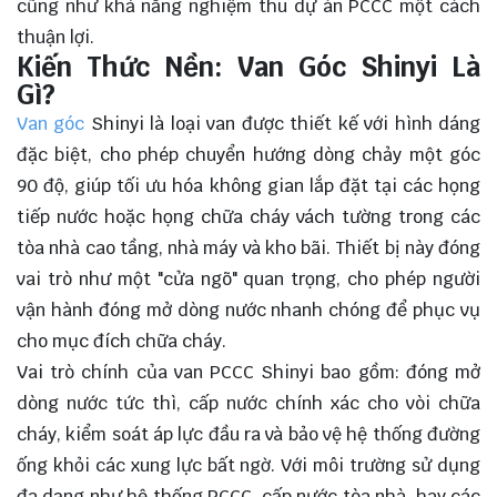
cũng như khả năng nghiệm thu dự án PCCC một cách
thuận lợi.
Kiến Thức Nền: Van Góc Shinyi Là
Gì?
Van góc
Shinyi là loại van được thiết kế với hình dáng
đặc biệt, cho phép chuyển hướng dòng chảy một góc
90 độ, giúp tối ưu hóa không gian lắp đặt tại các họng
tiếp nước hoặc họng chữa cháy vách tường trong các
tòa nhà cao tầng, nhà máy và kho bãi. Thiết bị này đóng
vai trò như một "cửa ngõ" quan trọng, cho phép người
vận hành đóng mở dòng nước nhanh chóng để phục vụ
cho mục đích chữa cháy.
Vai trò chính của van PCCC Shinyi bao gồm: đóng mở
dòng nước tức thì, cấp nước chính xác cho vòi chữa
cháy, kiểm soát áp lực đầu ra và bảo vệ hệ thống đường
ống khỏi các xung lực bất ngờ. Với môi trường sử dụng
đa dạng như hệ thống PCCC, cấp nước tòa nhà, hay các