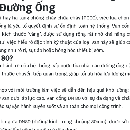
 Đường Ống
ị hay hạ tầng phòng cháy chữa cháy (PCCC), việc lựa chọn 
ng là yếu tố quyết định sự ổn định toàn hệ thống. Van cổ
 kích thước "vàng", được sử dụng rộng rãi nhờ khả năng 
ư. Việc hiểu rõ đặc tính kỹ thuật của loại van này sẽ giúp c
ng như rò rỉ, sụt áp hoặc hỏng hóc thiết bị sớm.
 80?
 nhánh rẽ của hệ thống cấp nước tòa nhà, các đường ống 
h thước chuyển tiếp quan trọng, giúp tối ưu hóa lưu lượng 
ợp với môi trường làm việc sẽ dẫn đến hậu quả khó lường: r
van dưới áp lực cao. Van cổng DN 80 với sự đa dạng về chất
bảo sự vận hành xuyên suốt và an toàn cho mọi công trình.
anh nghĩa DN80 (đường kính trong khoảng 80mm), được sử 
đường ống công nghiệp và dân dụng.