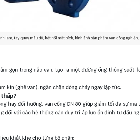
h lam, tay quay màu đỏ, kết nối mặt bích, hình ảnh sản phẩm van công nghiệp, 
 nằm gọn trong nắp van, tạo ra một đường ống thông suốt, 
àm kín (ghế van), ngăn chặn dòng chảy ngay lập tức.
 thấp?
ong hay đổi hướng, van cổng DN 80 giúp giảm tối đa sự ma 
g đối với các hệ thống cần duy trì áp lực ổn định từ đầu n
 liệu khắt khe cho từng bộ phận: