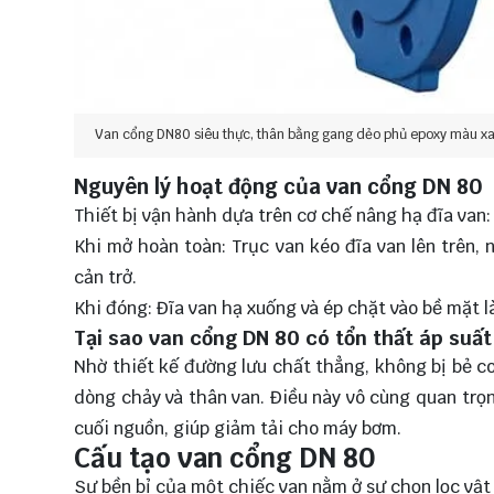
Van cổng DN80 siêu thực, thân bằng gang dẻo phủ epoxy màu xan
Nguyên lý hoạt động của van cổng DN 80
Thiết bị vận hành dựa trên cơ chế nâng hạ đĩa van:
Khi mở hoàn toàn: Trục van kéo đĩa van lên trên,
cản trở.
Khi đóng: Đĩa van hạ xuống và ép chặt vào bề mặt l
Tại sao van cổng DN 80 có tổn thất áp suất
Nhờ thiết kế đường lưu chất thẳng, không bị bẻ c
dòng chảy và thân van. Điều này vô cùng quan trọn
cuối nguồn, giúp giảm tải cho máy bơm.
Cấu tạo van cổng DN 80
Sự bền bỉ của một chiếc van nằm ở sự chọn lọc vật