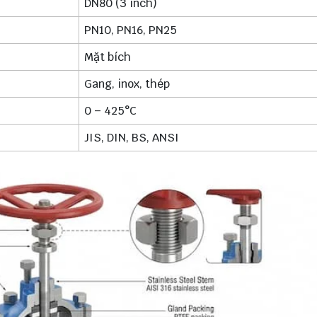
DN80 (3 inch)
PN10, PN16, PN25
Mặt bích
Gang, inox, thép
0 – 425°C
JIS, DIN, BS, ANSI