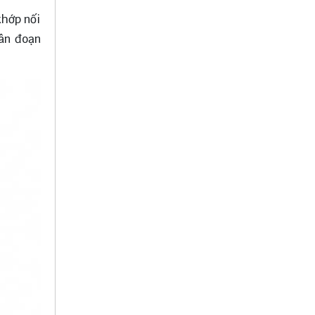
khớp nối
hân đoạn