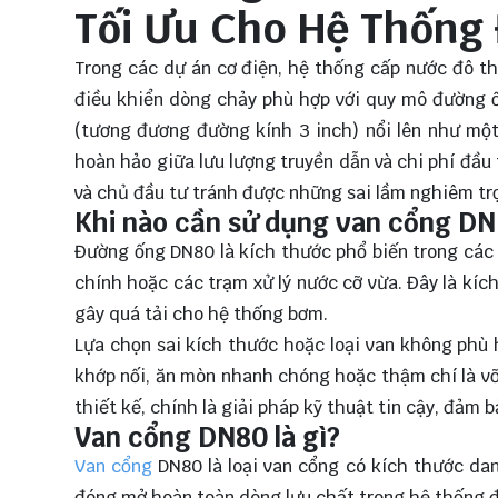
Tối Ưu Cho Hệ Thống
Trong các dự án cơ điện, hệ thống cấp nước đô th
điều khiển dòng chảy phù hợp với quy mô đường ố
(tương đương đường kính 3 inch) nổi lên như một
hoàn hảo giữa lưu lượng truyền dẫn và chi phí đầu t
và chủ đầu tư tránh được những sai lầm nghiêm trọ
Khi nào cần sử dụng van cổng DN
Đường ống DN80 là kích thước phổ biến trong các
chính hoặc các trạm xử lý nước cỡ vừa. Đây là kíc
gây quá tải cho hệ thống bơm.
Lựa chọn sai kích thước hoặc loại van không phù h
khớp nối, ăn mòn nhanh chóng hoặc thậm chí là vỡ 
thiết kế, chính là giải pháp kỹ thuật tin cậy, đảm 
Van cổng DN80 là gì?
Van cổng
DN80 là loại van cổng có kích thước d
đóng mở hoàn toàn dòng lưu chất trong hệ thống 