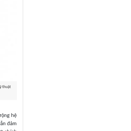
ỹ thuật
 rộng hệ
 vẫn đảm