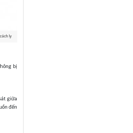
cách ly
không bị
sát giữa
guồn đến