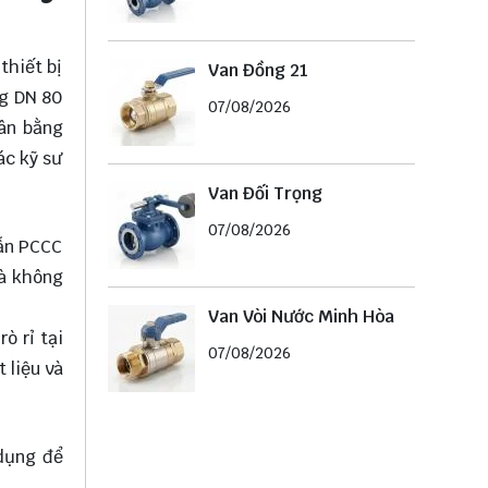
thiết bị
Van Đồng 21
ng DN 80
07/08/2026
cân bằng
ác kỹ sư
Van Đối Trọng
07/08/2026
dẫn PCCC
mà không
Van Vòi Nước Minh Hòa
ò rỉ tại
07/08/2026
 liệu và
dụng để