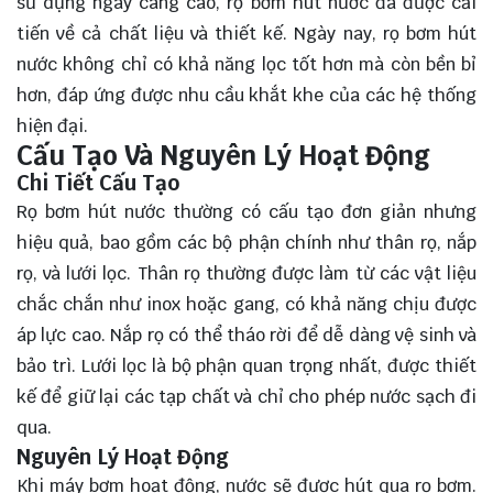
sử dụng ngày càng cao, rọ bơm hút nước đã được cải
tiến về cả chất liệu và thiết kế. Ngày nay, rọ bơm hút
nước không chỉ có khả năng lọc tốt hơn mà còn bền bỉ
hơn, đáp ứng được nhu cầu khắt khe của các hệ thống
hiện đại.
Cấu Tạo Và Nguyên Lý Hoạt Động
Chi Tiết Cấu Tạo
Rọ bơm hút nước thường có cấu tạo đơn giản nhưng
hiệu quả, bao gồm các bộ phận chính như thân rọ, nắp
rọ, và lưới lọc. Thân rọ thường được làm từ các vật liệu
chắc chắn như inox hoặc gang, có khả năng chịu được
áp lực cao. Nắp rọ có thể tháo rời để dễ dàng vệ sinh và
bảo trì. Lưới lọc là bộ phận quan trọng nhất, được thiết
kế để giữ lại các tạp chất và chỉ cho phép nước sạch đi
qua.
Nguyên Lý Hoạt Động
Khi máy bơm hoạt động, nước sẽ được hút qua rọ bơm.