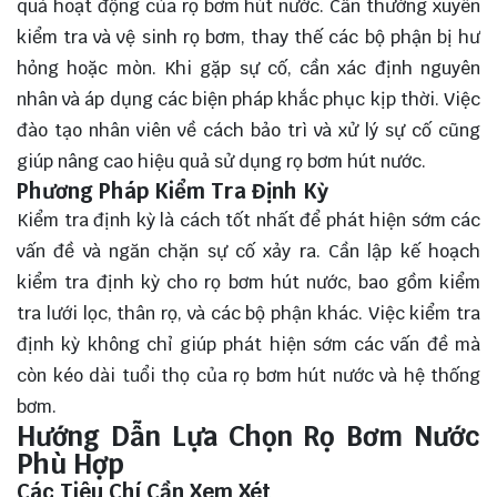
quả hoạt động của rọ bơm hút nước. Cần thường xuyên
kiểm tra và vệ sinh rọ bơm, thay thế các bộ phận bị hư
hỏng hoặc mòn. Khi gặp sự cố, cần xác định nguyên
nhân và áp dụng các biện pháp khắc phục kịp thời. Việc
đào tạo nhân viên về cách bảo trì và xử lý sự cố cũng
giúp nâng cao hiệu quả sử dụng rọ bơm hút nước.
Phương Pháp Kiểm Tra Định Kỳ
Kiểm tra định kỳ là cách tốt nhất để phát hiện sớm các
vấn đề và ngăn chặn sự cố xảy ra. Cần lập kế hoạch
kiểm tra định kỳ cho rọ bơm hút nước, bao gồm kiểm
tra lưới lọc, thân rọ, và các bộ phận khác. Việc kiểm tra
định kỳ không chỉ giúp phát hiện sớm các vấn đề mà
còn kéo dài tuổi thọ của rọ bơm hút nước và hệ thống
bơm.
Hướng Dẫn Lựa Chọn Rọ Bơm Nước
Phù Hợp
Các Tiêu Chí Cần Xem Xét