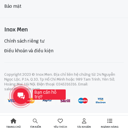
Bảo mật
Inox Men
Chính sách riêng tư
Điều khoản và điều kiện
Copyright 2023 © Inox Men. Địa chỉ liên hệ chứng từ: 24 Nguyễn
Ngọc Lộc, P.14, Q.10, Tp Hồ Chí Minh hoặc 989 Tam Trinh, Yên Sở,
Hoàng Mai, Hà Nội. Điện thoại: 0345316316. Email:
sales@inoxmen.com
Bạn cần hỗ
trợ?
TRANG CHỦ
YÊU THÍCH
TÀI KHOẢN
NGÀNH HÀNG
TÌM KIẾM