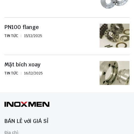
PN100 flange
TIN TỨC
15/12/2025
Mặt bích xoay
TIN TỨC
16/12/2025
BÁN LẺ với GIÁ SỈ
Địa chỉ: