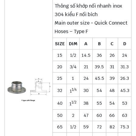
Thông số khớp nối nhanh inox
304 kiểu F nối bích
Main outer size - Quick Connect
Hoses – Type F
SIZE
DIM
A
B
C
D
15
1/2
14.5
36
26
24
20
3/4
21
39.5
31
31.3
25
1
24
45.5
39
26.3
1/4
32
30
54
48
45.3
1
1/2
40
38
55
54
53
1
50
2
47
60
66
63
65
1/2
59
72
82
75.3