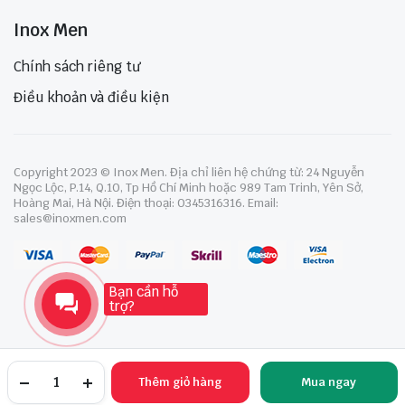
Inox Men
Chính sách riêng tư
Điều khoản và điều kiện
Copyright 2023 © Inox Men. Địa chỉ liên hệ chứng từ: 24 Nguyễn
Ngọc Lộc, P.14, Q.10, Tp Hồ Chí Minh hoặc 989 Tam Trinh, Yên Sở,
Hoàng Mai, Hà Nội. Điện thoại: 0345316316. Email:
sales@inoxmen.com
Bạn cần hỗ
trợ?
Thêm giỏ hàng
Mua ngay
TRANG CHỦ
YÊU THÍCH
TÀI KHOẢN
NGÀNH HÀNG
TÌM KIẾM