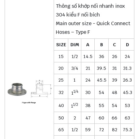
Thông số khớp nối nhanh inox
304 kiểu F nối bích
Main outer size - Quick Connect
Hoses – Type F
SIZE
DIM
A
B
C
D
15
1/2
14.5
36
26
24
20
3/4
21
39.5
31
31.3
25
1
24
45.5
39
26.3
1/4
32
30
54
48
45.3
1
1/2
40
38
55
54
53
1
50
2
47
60
66
63
65
1/2
59
72
82
75.3