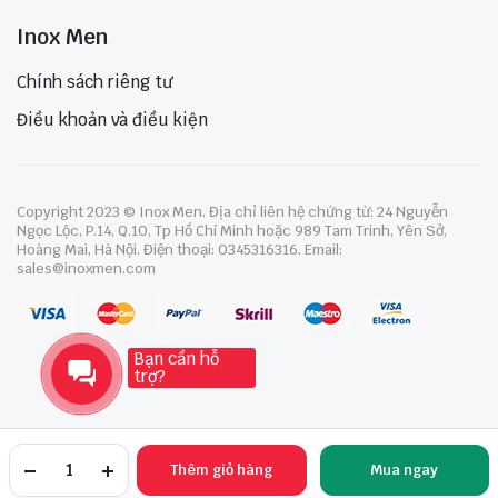
Inox Men
Chính sách riêng tư
Điều khoản và điều kiện
Copyright 2023 © Inox Men. Địa chỉ liên hệ chứng từ: 24 Nguyễn
Ngọc Lộc, P.14, Q.10, Tp Hồ Chí Minh hoặc 989 Tam Trinh, Yên Sở,
Hoàng Mai, Hà Nội. Điện thoại: 0345316316. Email:
sales@inoxmen.com
Bạn cần hỗ
trợ?
Thêm giỏ hàng
Mua ngay
TRANG CHỦ
YÊU THÍCH
TÀI KHOẢN
NGÀNH HÀNG
TÌM KIẾM