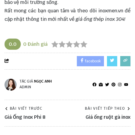
bảo vệ môi trường sống.
Rất mong các bạn quan tâm và theo dõi
inoxmen.vn
để
cập nhật thông tin mới nhất về
giá ống thép inox 304!
0.0
0
Đánh giá
facebook
TÁC GIẢ
NGỌC ANH
ADMIN
BÀI VIẾT TRƯỚC
BÀI VIẾT TIẾP THEO
Giá Ống Inox Phi 8
Giá ống ruột gà inox