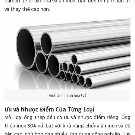
carbon dễ bị oxi hóa và ăn mòn, dẫn đến chi phí bảo trì
và thay thế cao hơn.
Hình ảnh minh họa (2)
Ưu và Nhược Điểm Của Từng Loại
Mỗi loại ống thép đều có ưu và nhược điểm riêng. Ống
thép inox 304 nổi bật với khả năng chống ăn mòn và độ
bền cao, phù hợp cho nhiều ứng dụng công nghiệp. Tuy