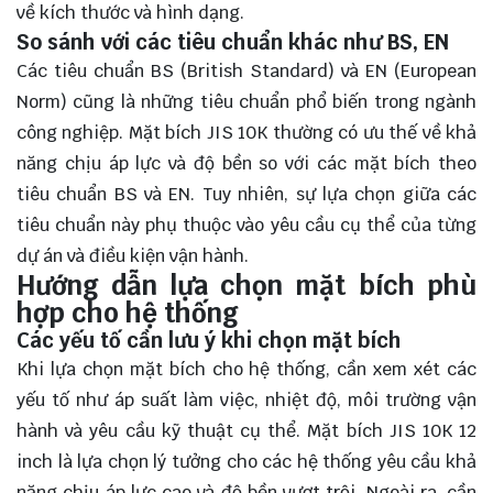
về kích thước và hình dạng.
So sánh với các tiêu chuẩn khác như BS, EN
Các tiêu chuẩn BS (British Standard) và EN (European
Norm) cũng là những tiêu chuẩn phổ biến trong ngành
công nghiệp. Mặt bích JIS 10K thường có ưu thế về khả
năng chịu áp lực và độ bền so với các mặt bích theo
tiêu chuẩn BS và EN. Tuy nhiên, sự lựa chọn giữa các
tiêu chuẩn này phụ thuộc vào yêu cầu cụ thể của từng
dự án và điều kiện vận hành.
Hướng dẫn lựa chọn mặt bích phù
hợp cho hệ thống
Các yếu tố cần lưu ý khi chọn mặt bích
Khi lựa chọn mặt bích cho hệ thống, cần xem xét các
yếu tố như áp suất làm việc, nhiệt độ, môi trường vận
hành và yêu cầu kỹ thuật cụ thể. Mặt bích JIS 10K 12
inch là lựa chọn lý tưởng cho các hệ thống yêu cầu khả
năng chịu áp lực cao và độ bền vượt trội. Ngoài ra, cần