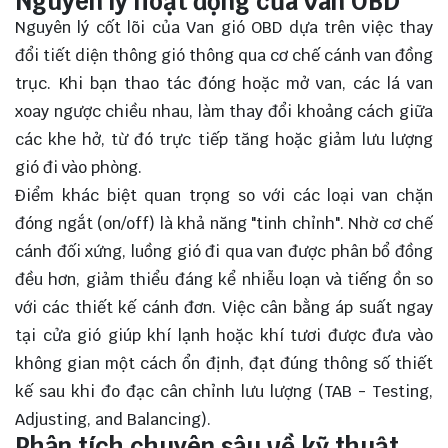
Nguyên lý hoạt động của van OBD
Nguyên lý cốt lõi của Van gió OBD dựa trên việc thay
đổi tiết diện thông gió thông qua cơ chế cánh van đồng
trục. Khi bạn thao tác đóng hoặc mở van, các lá van
xoay ngược chiều nhau, làm thay đổi khoảng cách giữa
các khe hở, từ đó trực tiếp tăng hoặc giảm lưu lượng
gió đi vào phòng.
Điểm khác biệt quan trọng so với các loại van chặn
đóng ngắt (on/off) là khả năng "tinh chỉnh". Nhờ cơ chế
cánh đối xứng, luồng gió đi qua van được phân bổ đồng
đều hơn, giảm thiểu đáng kể nhiễu loạn và tiếng ồn so
với các thiết kế cánh đơn. Việc cân bằng áp suất ngay
tại cửa gió giúp khí lạnh hoặc khí tươi được đưa vào
không gian một cách ổn định, đạt đúng thông số thiết
kế sau khi đo đạc cân chỉnh lưu lượng (TAB - Testing,
Adjusting, and Balancing).
Phân tích chuyên sâu về kỹ thuật