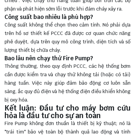
chiếu". Việc chạy thử hàng tuần giúp bôi trơn các bộ
phận và phát hiện sớm lỗi trước khi đám cháy xảy ra.
Công suất bao nhiêu là phù hợp?
Công suất không thể chọn theo cảm tính. Nó phải dựa
trên hồ sơ thiết kế PCCC đã được cơ quan chức năng
phê duyệt, dựa trên quy mô công trình, diện tích và số
lượng thiết bị chữa cháy.
Bao lâu nên chạy thử Fire Pump?
Thông thường, theo quy định PCCC, các hệ thống bơm
cần được kiểm tra và chạy thử không tải (hoặc có tải)
hàng tuần. Việc này giúp đảm bảo động cơ luôn sẵn
sàng, ắc quy đủ điện và hệ thống điện điều khiển không
bị oxy hóa.
Kết luận: Đầu tư cho máy bơm cứu
hỏa là đầu tư cho sự an toàn
Fire Pump không đơn thuần là thiết bị kỹ thuật; nó là
"trái tim" bảo vệ toàn bộ thành quả lao động và tính