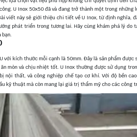
việc lựa chọn vật liệu phù hợp không chỉ quyết định đến ch
i công. U Inox 50x50 đã và đang trở thành một trong những 
i viết này sẽ giới thiệu chi tiết về U Inox, từ định nghĩa, 
ướng phát triển trong tương lai. Hãy cùng
khám phá
lý do t
 bạn.
0
ữ U với kích thước mỗi cạnh là 50mm. Đây là sản phẩm được 
g ăn mòn và chịu nhiệt tốt. U Inox thường được sử dụng tro
bị nội thất, và công nghiệp chế tạo cơ khí. Với độ bền cao
ầu kỹ thuật mà còn mang lại giá trị thẩm mỹ cho các công tr