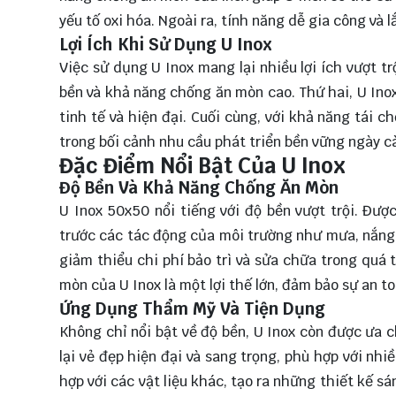
yếu tố oxi hóa. Ngoài ra, tính năng dễ gia công và
Lợi Ích Khi Sử Dụng U Inox
Việc sử dụng U Inox mang lại nhiều lợi ích vượt tr
bền và khả năng chống ăn mòn cao. Thứ hai, U Ino
tinh tế và hiện đại. Cuối cùng, với khả năng tái c
trong bối cảnh nhu cầu phát triển bền vững ngày c
Đặc Điểm Nổi Bật Của U Inox
Độ Bền Và Khả Năng Chống Ăn Mòn
U Inox 50x50 nổi tiếng với độ bền vượt trội. Đư
trước các tác động của môi trường như mưa, nắng,
giảm thiểu chi phí bảo trì và sửa chữa trong quá 
mòn của U Inox là một lợi thế lớn, đảm bảo sự an t
Ứng Dụng Thẩm Mỹ Và Tiện Dụng
Không chỉ nổi bật về độ bền, U Inox còn được ưa
lại vẻ đẹp hiện đại và sang trọng, phù hợp với n
hợp với các vật liệu khác, tạo ra những thiết kế sá