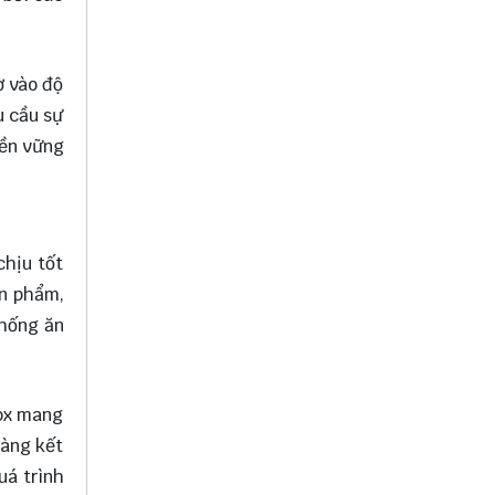
ờ vào độ
u cầu sự
bền vững
chịu tốt
ản phẩm,
chống ăn
nox mang
dàng kết
uá trình