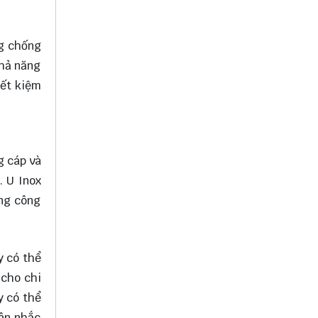
ng chống
khả năng
iết kiệm
g cáp và
. U Inox
ững công
y có thể
 cho chi
y có thể
cân nhắc