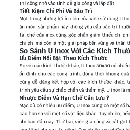
thi công nhờ vào tính dễ gia công và lắp đặt.
Tiết Kiệm Chi Phí Và Bảo Trì
Một trong những lợi ích lớn của việc sử dụng U In
ăn mòn, sản phẩm này không yêu cầu bảo trì thườn
tái chế của inox cũng góp phần giảm thiểu chi phí
chi phí mà còn là một giải pháp bền vững và thân t
So Sánh U Inox Với Các Kích Thư
Ưu Điểm Nổi Bật Theo Kích Thước
So với các kích thước khác, U Inox 50x50 có nhiề
ổn định cho các công trình, đồng thời không quá 
cũng dễ dàng kết hợp với các kích thước khác, tạ
trình yêu cầu sự chắc chắn và thẩm mỹ, U Inox là m
Nhược Điểm Và Hạn Chế Cần Lưu Ý
Mặc dù có nhiều ưu điểm, U Inox cũng có một số hạ
cao hơn so với một số vật liệu khác. Tuy nhiên, nếu
phí ban đầu này. Thứ hai, việc gia công và cắt gọt 
làm tăng chi phí thi công. Tuy nhiên, với những l