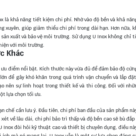
ox là khả năng tiết kiệm chi phí. Nhờ vào độ bền và khả nă
g xuyên, giúp giảm thiểu chi phí trong dài hạn. Hơn nữa, 
 sản xuất và bảo vệ môi trường. Sử dụng U Inox không chỉ t
hiện với môi trường.
ớc Khác
u ưu điểm nổi bật. Kích thước này vừa đủ để đảm bảo độ cứn
lớn để gây khó khăn trong quá trình vận chuyển và lắp đặt
o nên sự linh hoạt trong thiết kế và thi công. Đối với nh
ột lựa chọn tối ưu.
n chế cần lưu ý. Đầu tiên, chi phí ban đầu của sản phẩm nà
 xét về lâu dài, chi phí bảo trì thấp và độ bền cao sẽ bù đắp
U Inox đòi hỏi kỹ thuật cao và thiết bị chuyên dụng, điều nà
ợi ích mà nó mang lại, U Inox vẫn là một sự lựa chọn đáng 