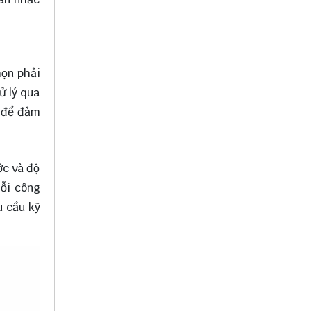
họn phải
ử lý qua
c để đảm
ớc và độ
Mỗi công
u cầu kỹ