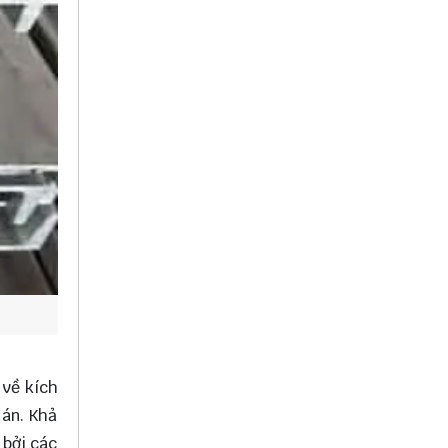
 về kích
 án. Khả
 bởi các