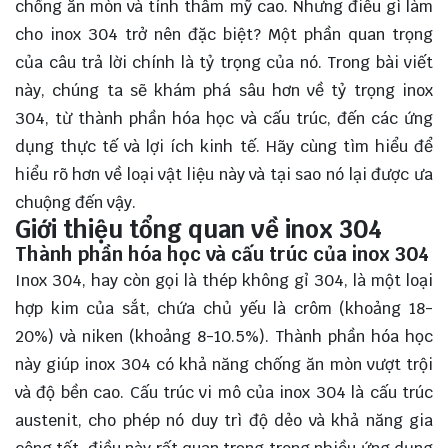
chống ăn mòn và tính thẩm mỹ cao. Nhưng điều gì làm
cho inox 304 trở nên đặc biệt? Một phần quan trọng
của câu trả lời chính là tỷ trọng của nó. Trong bài viết
này, chúng ta sẽ khám phá sâu hơn về tỷ trọng inox
304, từ thành phần hóa học và cấu trúc, đến các ứng
dụng thực tế và lợi ích kinh tế. Hãy cùng
tìm hiểu
để
hiểu rõ hơn về loại vật liệu này và tại sao nó lại được ưa
chuộng đến vậy.
Giới thiệu tổng quan về inox 304
Thành phần hóa học và cấu trúc của inox 304
Inox 304, hay còn gọi là thép không gỉ 304, là một loại
hợp kim của sắt, chứa chủ yếu là crôm (khoảng 18-
20%) và niken (khoảng 8-10.5%). Thành phần hóa học
này giúp inox 304 có khả năng chống ăn mòn vượt trội
và độ bền cao. Cấu trúc vi mô của inox 304 là cấu trúc
austenit, cho phép nó duy trì độ dẻo và khả năng gia