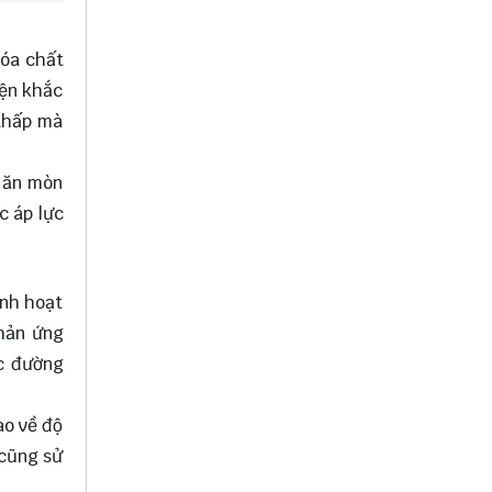
hóa chất
iện khắc
 thấp mà
g ăn mòn
c áp lực
inh hoạt
phản ứng
ác đường
ao về độ
 cũng sử