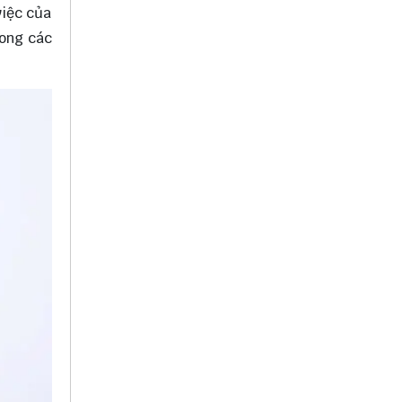
việc của
rong các