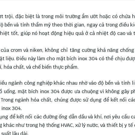
t trội, đặc biệt là trong môi trường ẩm ướt hoặc có chứa 
độ bền và tính thẩm mỹ theo thời gian, ngay cả trong điều k
nhiệt tốt, giúp nó hoạt động hiệu quả ở cả nhiệt độ cao và
p của crom và niken, không chỉ tăng cường khả năng chốn
ật liệu. Điều này làm cho mặt bích inox 304 có thể chịu đượ
, hóa chất, và chế biến thực phẩm.
iều ngành công nghiệp khác nhau nhờ vào độ bền và tính l
ồ uống, mặt bích inox 304 được ưa chuộng vì không gây 
. Trong ngành hóa chất, chúng được sử dụng để kết nối c
 inox 304.
ụng để kết nối các đường ống dẫn dầu và khí, nơi yêu cầu c
g khác như trong hệ thống HVAC, xử lý nước, và thiết bị y tế
suất lâu dài.