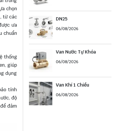
ãi trong
lựa chọn
, từ các
DN25
 được ưa
06/08/2026
êu chuẩn
Van Nước Tự Khóa
hệ thống
06/08/2026
en, giúp
ứng dụng
Van Khí 1 Chiều
bảo tính
06/08/2026
hước, độ
g để đảm