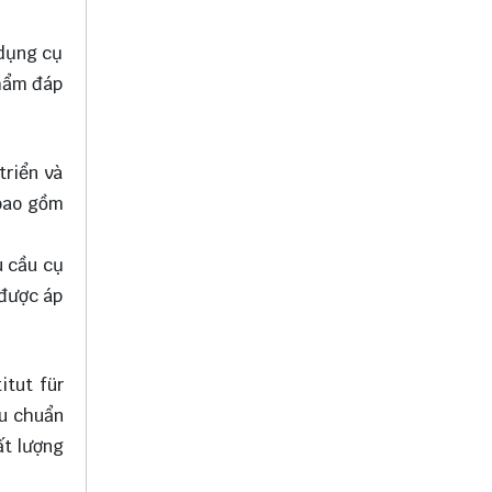
 dụng cụ
phẩm đáp
triển và
 bao gồm
u cầu cụ
 được áp
itut für
êu chuẩn
ất lượng