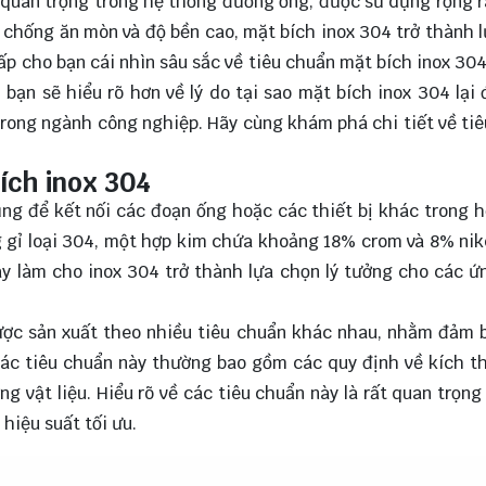
quan trọng trong hệ thống đường ống, được sử dụng rộng r
chống ăn mòn và độ bền cao, mặt bích inox 304 trở thành 
ấp cho bạn cái nhìn sâu sắc về tiêu chuẩn mặt bích inox 304
bạn sẽ hiểu rõ hơn về lý do tại sao mặt bích inox 304 lại
trong ngành công nghiệp. Hãy cùng
khám phá
chi tiết về ti
ích inox 304
ụng để kết nối các đoạn ống hoặc các thiết bị khác trong 
gỉ loại 304, một hợp kim chứa khoảng 18% crom và 8% nik
ày làm cho inox 304 trở thành lựa chọn lý tưởng cho các 
ược sản xuất theo nhiều tiêu chuẩn khác nhau, nhằm đảm 
Các tiêu chuẩn này thường bao gồm các quy định về kích t
ng vật liệu. Hiểu rõ về các tiêu chuẩn này là rất quan trọn
hiệu suất tối ưu.