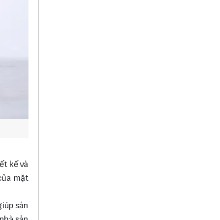
ết kế và
 của mặt
giúp sản
 nhà sản