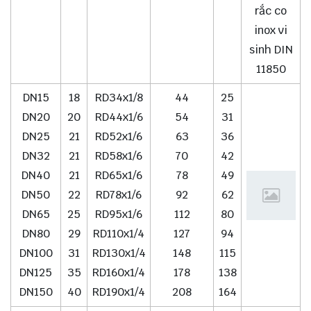
rắc co
inox vi
sinh DIN
11850
DN15
18
RD34x1/8
44
25
DN20
20
RD44x1/6
54
31
DN25
21
RD52x1/6
63
36
DN32
21
RD58x1/6
70
42
DN40
21
RD65x1/6
78
49
DN50
22
RD78x1/6
92
62
DN65
25
RD95x1/6
112
80
DN80
29
RD110x1/4
127
94
DN100
31
RD130x1/4
148
115
DN125
35
RD160x1/4
178
138
DN150
40
RD190x1/4
208
164