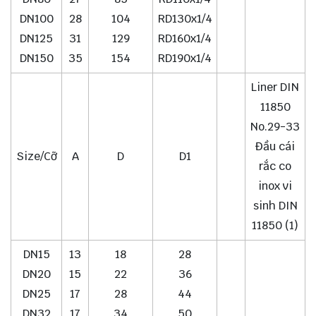
DN100
28
104
RD130x1/4
DN125
31
129
RD160x1/4
DN150
35
154
RD190x1/4
Liner DIN
11850
No.29-33
Đầu cái
Size/Cỡ
A
D
D1
rắc co
inox vi
sinh DIN
11850 (1)
DN15
13
18
28
DN20
15
22
36
DN25
17
28
44
DN32
17
34
50