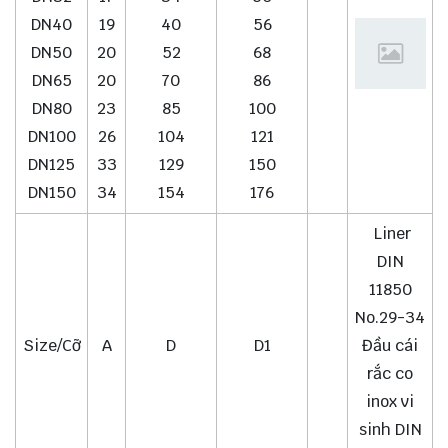
DN40
19
40
56
DN50
20
52
68
DN65
20
70
86
DN80
23
85
100
DN100
26
104
121
DN125
33
129
150
DN150
34
154
176
Liner
DIN
11850
No.29-34
Size/Cỡ
A
D
D1
Đầu cái
rắc co
inox vi
sinh DIN