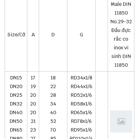
Male DIN
11850
No.29-32
Đầu đực
Size/Cỡ
A
D
G
rắc co
inox vi
sinh DIN
11850
DN15
17
18
RD34x1/8
DN20
19
22
RD44x1/6
DN25
20
28
RD52x1/6
DN32
20
34
RD58x1/6
DN40
20
40
RD65x1/6
DN50
21
52
RD78x1/6
DN65
23
70
RD95x1/6
DN80
27
85
RD110x1/4