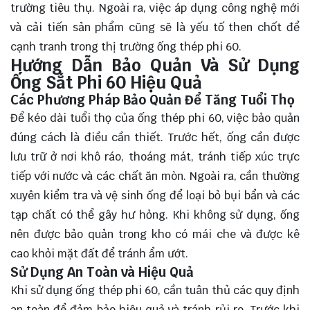
trường tiêu thụ. Ngoài ra, việc áp dụng công nghệ mới
và cải tiến sản phẩm cũng sẽ là yếu tố then chốt để
cạnh tranh trong thị trường ống thép phi 60.
Hướng Dẫn Bảo Quản Và Sử Dụng
Ống Sắt Phi 60 Hiệu Quả
Các Phương Pháp Bảo Quản Để Tăng Tuổi Thọ
Để kéo dài tuổi thọ của ống thép phi 60, việc bảo quản
đúng cách là điều cần thiết. Trước hết, ống cần được
lưu trữ ở nơi khô ráo, thoáng mát, tránh tiếp xúc trực
tiếp với nước và các chất ăn mòn. Ngoài ra, cần thường
xuyên kiểm tra và vệ sinh ống để loại bỏ bụi bẩn và các
tạp chất có thể gây hư hỏng. Khi không sử dụng, ống
nên được bảo quản trong kho có mái che và được kê
cao khỏi mặt đất để tránh ẩm ướt.
Sử Dụng An Toàn và Hiệu Quả
Khi sử dụng ống thép phi 60, cần tuân thủ các quy định
an toàn để đảm bảo hiệu quả và tránh rủi ro. Trước khi