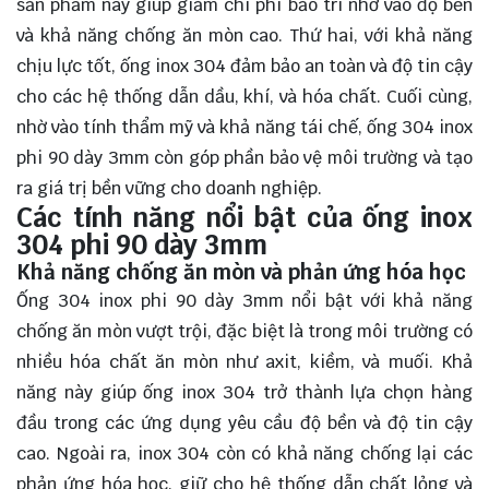
sản phẩm này giúp giảm chi phí bảo trì nhờ vào độ bền
và khả năng chống ăn mòn cao. Thứ hai, với khả năng
chịu lực tốt, ống inox 304 đảm bảo an toàn và độ tin cậy
cho các hệ thống dẫn dầu, khí, và hóa chất. Cuối cùng,
nhờ vào tính thẩm mỹ và khả năng tái chế, ống 304 inox
phi 90 dày 3mm còn góp phần bảo vệ môi trường và tạo
ra giá trị bền vững cho doanh nghiệp.
Các tính năng nổi bật của ống inox
304 phi 90 dày 3mm
Khả năng chống ăn mòn và phản ứng hóa học
Ống 304 inox phi 90 dày 3mm nổi bật với khả năng
chống ăn mòn vượt trội, đặc biệt là trong môi trường có
nhiều hóa chất ăn mòn như axit, kiềm, và muối. Khả
năng này giúp ống inox 304 trở thành lựa chọn hàng
đầu trong các ứng dụng yêu cầu độ bền và độ tin cậy
cao. Ngoài ra, inox 304 còn có khả năng chống lại các
phản ứng hóa học, giữ cho hệ thống dẫn chất lỏng và