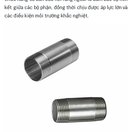
kết giữa các bộ phận, đồng thời chịu được áp lực lớn và
các điều kiện môi trường khắc nghiệt.