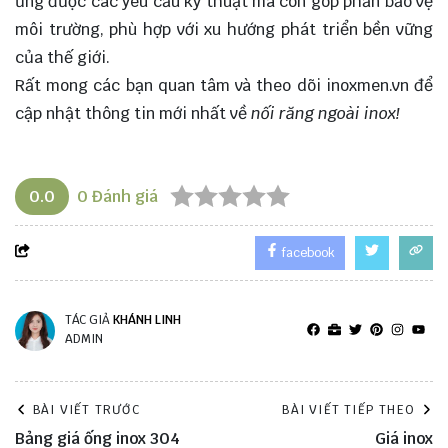
ứng được các yêu cầu kỹ thuật mà còn góp phần bảo vệ
môi trường, phù hợp với xu hướng phát triển bền vững
của thế giới.
Rất mong các bạn quan tâm và theo dõi
inoxmen.vn
để
cập nhật thông tin mới nhất về
nối răng ngoài inox!
0.0
0
Đánh giá
facebook
TÁC GIẢ
KHÁNH LINH
ADMIN
BÀI VIẾT TRƯỚC
BÀI VIẾT TIẾP THEO
Bảng giá ống inox 304
Giá inox