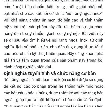
vật liệu bền bỉ và hiệu quả không chỉ là một yêu cầu mà
còn là một tiêu chuẩn. Một trong những giải pháp nổi
bật nhất cho các kết nối cơ khí là "nối răng ngoài inox".
Với khả năng chống ăn mòn, độ bền cao và tính thẩm
mỹ vượt trội, sản phẩm này đã trở thành sự lựa chọn
hàng đầu trong nhiều ngành công nghiệp. Bài viết này
sẽ đi sâu vào tìm hiểu về nối răng ngoài inox, từ định
nghĩa, lịch sử phát triển, cho đến ứng dụng thực tế và
các tiêu chuẩn kỹ thuật liên quan. Hãy cùng
khám phá
giá trị và tầm quan trọng của sản phẩm này trong bối
cảnh công nghiệp hiện đại.
Định nghĩa tuyến tính và chức năng cơ bản
Nối răng ngoài là một loại phụ kiện cơ khí được sử dụng
để kết nối các bộ phận trong hệ thống máy móc hoặc
các kết cấu khác. Chúng được thiết kế với các răng bên
ngoài, giúp tạo ra một khớp nối chắc chắn và ổn định.
Chức năng cơ bản của nối răng ngoài là đảm bảo sự liên