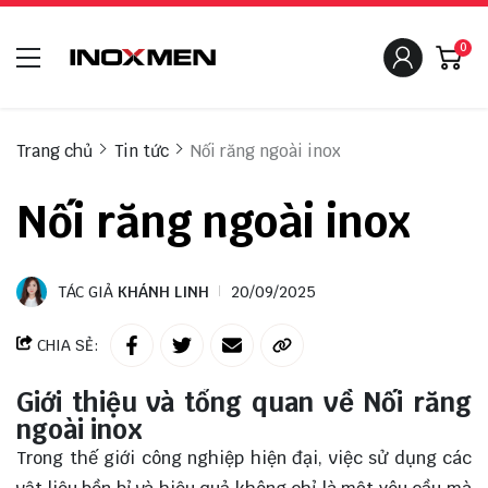
0
Trang chủ
Tin tức
Nối răng ngoài inox
Nối răng ngoài inox
TÁC GIẢ
KHÁNH LINH
20/09/2025
CHIA SẺ:
Giới thiệu và tổng quan về Nối răng
ngoài inox
Trong thế giới công nghiệp hiện đại, việc sử dụng các