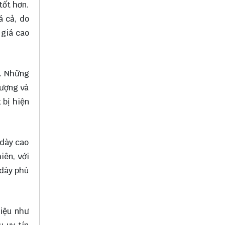
tốt hơn.
á cả, do
 giá cao
4. Những
lượng và
 bị hiện
 dày cao
iên, với
 dày phù
liệu như