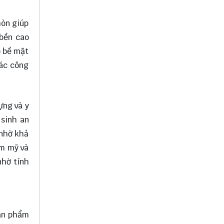
mòn giúp
 bền cao
ó bề mặt
các công
ựng và y
 sinh an
 nhờ khả
ẩm mỹ và
nhờ tính
sản phẩm