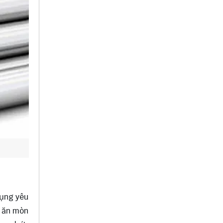
dụng yêu
g ăn mòn