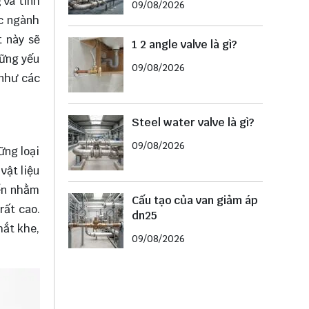
 và tính
09/08/2026
ác ngành
t này sẽ
1 2 angle valve là gì?
hững yếu
09/08/2026
 như các
Steel water valve là gì?
09/08/2026
ững loại
vật liệu
iển nhằm
Cấu tạo của van giảm áp
rất cao.
dn25
hắt khe,
09/08/2026