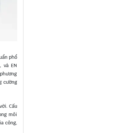
huẩn phổ
, và EN
à phương
ng cường
vời. Cấu
rong môi
ia công,