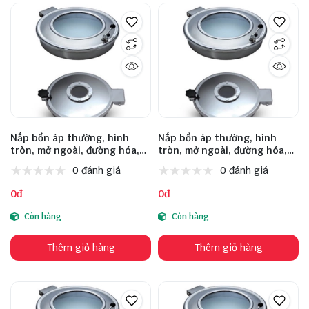
Nắp bồn áp thường, hình
Nắp bồn áp thường, hình
tròn, mở ngoài, đường hóa,
tròn, mở ngoài, đường hóa,
loại chuẩn EU, model: INM-B-
loại chuẩn EU, model: INM-B-
0 đánh giá
0 đánh giá
C 350 355 2.5 100 2.5 1 DN80
C 400 406 3 100 3 1 DN100
0-0.2, size 350, inox 304
0-0.2, size 400, inox 304
0đ
0đ
Còn hàng
Còn hàng
Thêm giỏ hàng
Thêm giỏ hàng