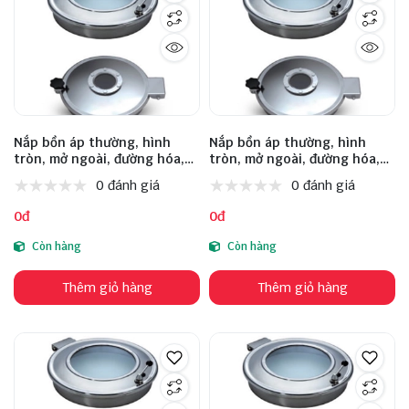
Nắp bồn áp thường, hình
Nắp bồn áp thường, hình
tròn, mở ngoài, đường hóa,
tròn, mở ngoài, đường hóa,
loại chuẩn EU, model: INM-B-
loại chuẩn EU, model: INM-B-
0 đánh giá
0 đánh giá
C 450 456 3 100 3 1 DN150 0-
C 500 506 3 100 3 1 DN200 0-
0.2, size 450, inox 304
0.2, size 500, inox 304
0đ
0đ
Còn hàng
Còn hàng
Thêm giỏ hàng
Thêm giỏ hàng