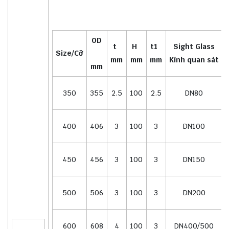
OD
t
H
t1
Sight Glass
Size/Cỡ
mm
mm
mm
Kính quan sát
mm
350
355
2.5
100
2.5
DN80
400
406
3
100
3
DN100
450
456
3
100
3
DN150
500
506
3
100
3
DN200
600
608
4
100
3
DN400/500