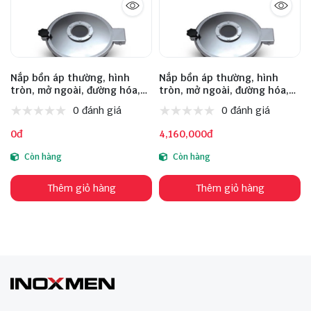
Nắp bồn áp thường, hình
Nắp bồn áp thường, hình
tròn, mở ngoài, đường hóa,
tròn, mở ngoài, đường hóa,
loại chuẩn EU, model: INM-B-
loại chuẩn EU, model: INM-B-
0 đánh giá
0 đánh giá
C 600 608 4 100 3 1
C 350 355 2.5 100 2.5 1 DN80
DN400/500 0-0.2, size 600,
0-0.2, size 350, inox 316
0đ
4,160,000đ
inox 304
Còn hàng
Còn hàng
Thêm giỏ hàng
Thêm giỏ hàng