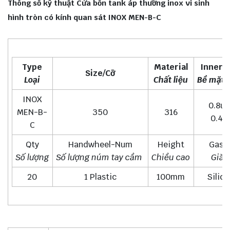
Thông số kỹ thuật Cửa bồn tank áp thường inox vi sinh
hình tròn có kính quan sát INOX MEN-B-C
Type
Material
Inner S
Size/Cỡ
Loại
Chất liệu
Bề mặt 
INOX
0.8u
MEN-B-
350
316
0.4u
C
Qty
Handwheel-Num
Height
Gask
Số lượng
Số lượng núm tay cầm
Chiều cao
Giăn
20
1 Plastic
100mm
Silic