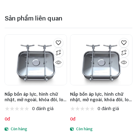
Sản phẩm liên quan
Nắp bồn áp lực, hình chữ
Nắp bồn áp lực, hình chữ
nhật, mở ngoài, khóa đôi, loại
nhật, mở ngoài, khóa đôi, loại
chuẩn EU, model: INM-E
chuẩn EU, model: INM-E
0 đánh giá
0 đánh giá
235*185 235*185 5 70 1.5 1-3,
435*335 435*335 8 80 3 1-3,
size 235*185, inox 304
size 435*335, inox 304
0đ
0đ
Còn hàng
Còn hàng