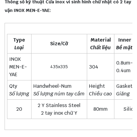
Thông số kỹ thuật Cửa inox vi sinh hình chữ nhật có 2 tay
vặn INOX MEN-E-YAE:
Type
Material
Inner S
Size/Cỡ
Loại
Chất liệu
Bề mặt t
INOX
0.8um-
MEN-E-
304
435x335
0.4um
YAE
Qty
Handwheel-Num
Height
Gasket
Số lượng
Số lượng núm tay cầm
Chiều cao
Giăng
2 Y Stainless Steel
20
80mm
Silico
2 tay inox chữ Y