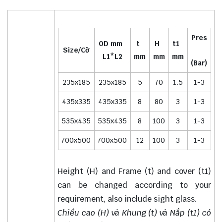
Pres
OD mm
t
H
t1
Size/Cỡ
L1*L2
mm
mm
mm
(Bar)
235x185
235x185
5
70
1.5
1-3
435x335
435x335
8
80
3
1-3
535x435
535x435
8
100
3
1-3
700x500
700x500
12
100
3
1-3
Height (H) and Frame (t) and cover (t1)
can be changed according to your
requirement, also include sight glass.
Chiều cao (H) và Khung (t) và Nắp (t1) có