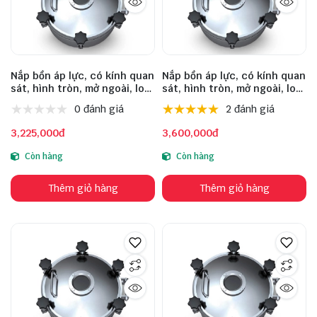
Nắp bồn áp lực, có kính quan
Nắp bồn áp lực, có kính quan
sát, hình tròn, mở ngoài, loại
sát, hình tròn, mở ngoài, loại
phổ thông, model: VVM-D
phổ thông, model: VVM-D
0 đánh giá
2 đánh giá
300 306 3 90 2.5 4 DN80 1-3,
350 356 3 90 2.5 4 DN80 1-3,
size 300, inox 304
size 350, inox 304
3,225,000đ
3,600,000đ
Còn hàng
Còn hàng
Thêm giỏ hàng
Thêm giỏ hàng