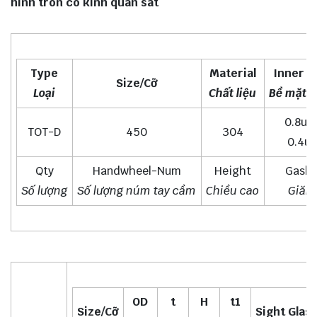
hình tròn có kính quan sát
Type
Material
Inner S
Size/Cỡ
Loại
Chất liệu
Bề mặt t
0.8um
TOT-D
450
304
0.4u
Qty
Handwheel-Num
Height
Gaske
Số lượng
Số lượng núm tay cầm
Chiều cao
Giăn
OD
t
H
t1
Size/Cỡ
Sight Glas