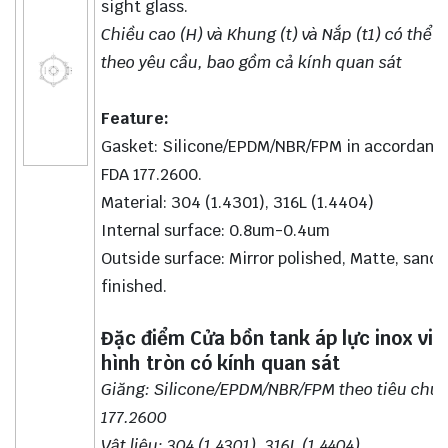
sight glass.
Chiều cao (H) và Khung (t) và Nắp (t1) có thể t
theo yêu cầu, bao gồm cả kính quan sát
Feature:
Gasket: Silicone/EPDM/NBR/FPM in accordanc
FDA 177.2600.
Material: 304 (1.4301), 316L (1.4404)
Internal surface: 0.8um-0.4um
Outside surface: Mirror polished, Matte, sand
finished.
Đặc điểm Cửa bồn tank áp lực inox vi 
hình tròn có kính quan sát
Giăng: Silicone/EPDM/NBR/FPM theo tiêu chu
177.2600
Vật liệụ: 304 (1.4301), 316L (1.4404)