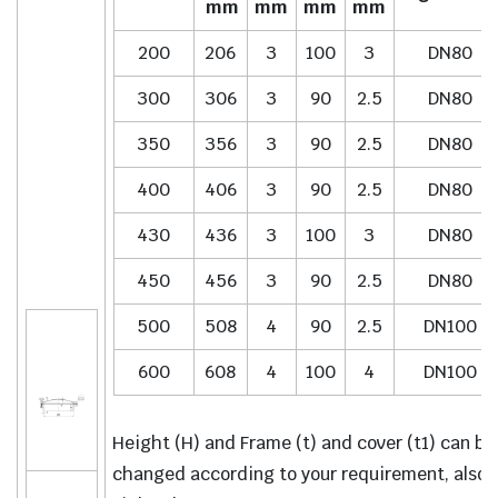
mm
mm
mm
mm
200
206
3
100
3
DN80
300
306
3
90
2.5
DN80
350
356
3
90
2.5
DN80
400
406
3
90
2.5
DN80
430
436
3
100
3
DN80
450
456
3
90
2.5
DN80
500
508
4
90
2.5
DN100
600
608
4
100
4
DN100
Height (H) and Frame (t) and cover (t1) can be
changed according to your requirement, also 