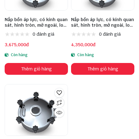
Nắp bồn áp lực, có kính quan
Nắp bồn áp lực, có kính quan
sát, hình tròn, mở ngoài, loại
sát, hình tròn, mở ngoài, loại
phổ thông, model: VVM-D
phổ thông, model: VVM-D
0 đánh giá
0 đánh giá
400 406 3 90 2.5 5 DN80 1-3,
450 456 3 90 2.5 6 DN80 1-3,
size 400, inox 304
size 450, inox 304
3,675,000đ
4,350,000đ
Còn hàng
Còn hàng
Thêm giỏ hàng
Thêm giỏ hàng