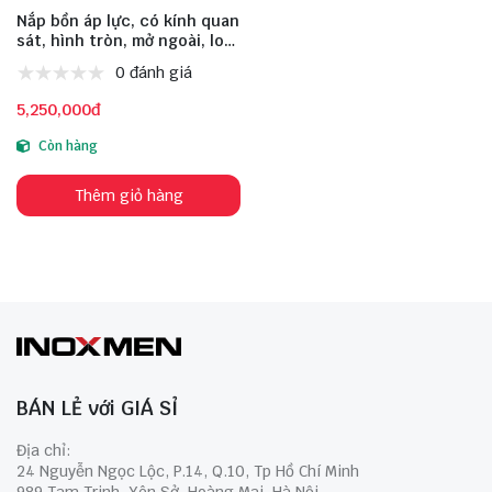
Nắp bồn áp lực, có kính quan
sát, hình tròn, mở ngoài, loại
phổ thông, model: VVM-D
0 đánh giá
500 508 3 90 2.5 6 DN100 1-
3, size 500, inox 304
5,250,000đ
Còn hàng
Thêm giỏ hàng
BÁN LẺ với GIÁ SỈ
Địa chỉ:
24 Nguyễn Ngọc Lộc, P.14, Q.10, Tp Hồ Chí Minh
989 Tam Trinh, Yên Sở, Hoàng Mai, Hà Nội