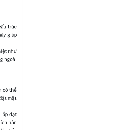
cấu trúc
này giúp
hiệt như
ng ngoài
n có thể
 đặt mặt
 lắp đặt
bích hàn