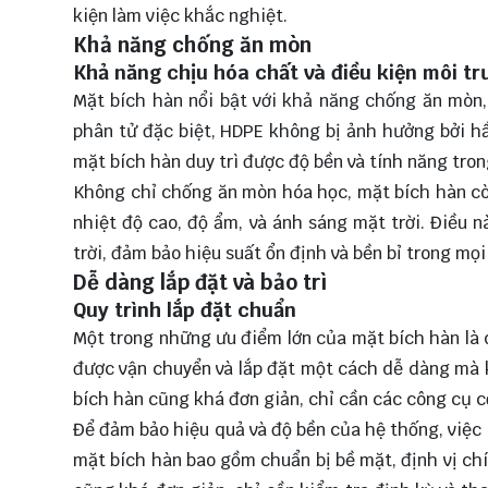
kiện làm việc khắc nghiệt.
Khả năng chống ăn mòn
Khả năng chịu hóa chất và điều kiện môi tr
Mặt bích hàn nổi bật với khả năng chống ăn mòn,
phân tử đặc biệt, HDPE không bị ảnh hưởng bởi hầ
mặt bích hàn duy trì được độ bền và tính năng trong
Không chỉ chống ăn mòn hóa học, mặt bích hàn cò
nhiệt độ cao, độ ẩm, và ánh sáng mặt trời. Điều 
trời, đảm bảo hiệu suất ổn định và bền bỉ trong mọi 
Dễ dàng lắp đặt và bảo trì
Quy trình lắp đặt chuẩn
Một trong những ưu điểm lớn của mặt bích hàn là d
được vận chuyển và lắp đặt một cách dễ dàng mà k
bích hàn cũng khá đơn giản, chỉ cần các công cụ cơ
Để đảm bảo hiệu quả và độ bền của hệ thống, việc t
mặt bích hàn bao gồm chuẩn bị bề mặt, định vị chín