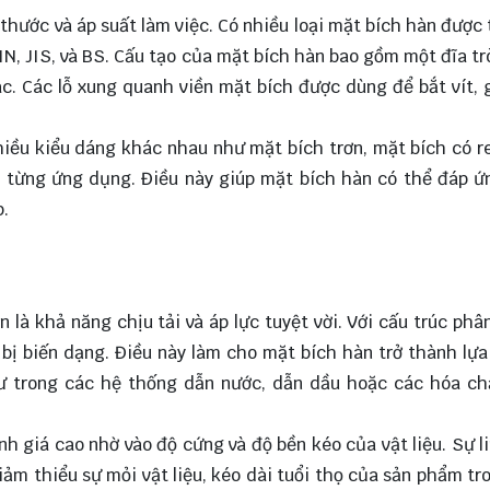
thước và áp suất làm việc. Có nhiều loại mặt bích hàn được 
N, JIS, và BS. Cấu tạo của mặt bích hàn bao gồm một đĩa trò
ác. Các lỗ xung quanh viền mặt bích được dùng để bắt vít, 
nhiều kiểu dáng khác nhau như mặt bích trơn, mặt bích có r
a từng ứng dụng. Điều này giúp mặt bích hàn có thể đáp 
p.
là khả năng chịu tải và áp lực tuyệt vời. Với cấu trúc phâ
bị biến dạng. Điều này làm cho mặt bích hàn trở thành lựa
ư trong các hệ thống dẫn nước, dẫn dầu hoặc các hóa ch
h giá cao nhờ vào độ cứng và độ bền kéo của vật liệu. Sự l
ảm thiểu sự mỏi vật liệu, kéo dài tuổi thọ của sản phẩm tr