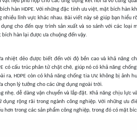
n vật liệu phù hợp cho các ứng dụng kết nối là vô cùng qua
 bích hàn HDPE. Với những đặc tính ưu việt, mặt bích hàn k
 nhiều lĩnh vực khác nhau. Bài viết này sẽ giúp bạn hiểu r
 dụng cho đến quy trình sản xuất và so sánh với các loại 
t bích hàn lại được ưa chuộng đến vậy.
ựa nhiệt dẻo được biết đến với độ bền cao và khả năng c
E có cấu trúc phân tử chặt chẽ, giúp nó có khả năng chốn
goài ra, HDPE còn có khả năng chống tia UV, không bị ảnh h
ựa chọn lý tưởng cho các ứng dụng ngoài trời.
g nhẹ, dễ dàng vận chuyển và lắp đặt. Khả năng chịu lực v
ử dụng rộng rãi trong ngành công nghiệp. Với những ưu đ
u hơn trong các sản phẩm công nghiệp, trong đó có mặt bíc