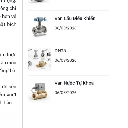
n trọng.
hông chỉ
õ hơn về
Van Cầu Điều Khiển
mặt bích
06/08/2026
DN25
hịu được
06/08/2026
g ăn mòn
ưởng bởi
Van Nước Tự Khóa
à độ bền
06/08/2026
iểm vượt
h hàn.