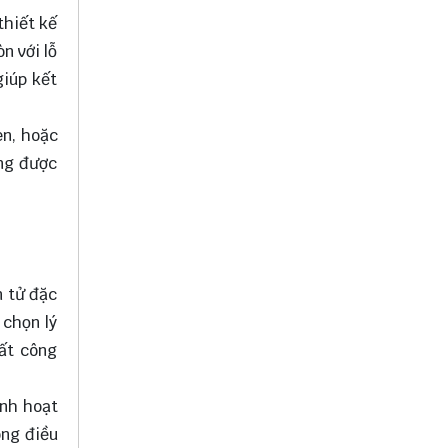
thiết kế
n với lỗ
giúp kết
en, hoặc
ứng được
n tử đặc
 chọn lý
ất công
inh hoạt
ong điều