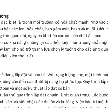
ường
 đặc biệt là trong môi trường có hóa chất mạnh. Nhờ vào 
u hết các loại hóa chất, bao gồm axit, bazơ và muối. Điều 
 thời gian dài, ngay cả khi tiếp xúc với các chất ăn mòn.
n có khả năng chống lại các điều kiện môi trường khắc ng
này làm cho nó trở thành lựa chọn lý tưởng cho các ứng dụ
điều kiện thời tiết.
ễ dàng lắp đặt và bảo trì. Với trọng lượng nhẹ, mặt bích hà
hông cần đến các thiết bị nâng hạ phức tạp. Quy trình lắp
 bản và một số kỹ thuật lắp đặt cơ bản.
uân thủ quy trình lắp đặt chuẩn là rất quan trọng. Các bước
h xác, và siết chặt các đai ốc và bu lông. Việc bảo trì mặt 